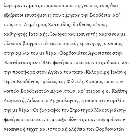
λάμπρυναν με την παρουσία και τις γνώσεις τους δυο
εξαίρετοι επιστήμονες που τίμησαν την Βορδόνια: αφ’
ενός ο κ. Δημήτριος Σπαντίδος, διεθνούς κύρους
καθηγητής Ιατρικής, Ιολόγος και ερευνητής καρκίνου με
πλούσιο βιογραφικό και ιστορικός ερευνητής, ο οποίος
στην ομιλία του με θέμα «Βορδονιάτες Αγωνιστές στην
Επανάσταση του 1821» φανέρωσε στο κοινό την δράση και
την προσφορά στον Αγώνα του παπα-Καλομοίρη Ιωάννη
Ιερέα Βορδόνιας -μέλους της Φιλικής Εταιρίας- και των
λοιπών Βορδονιατών Αγωνιστών, αφ’ ετέρου η κ. Καλλιόπη
Διαμαντή, Διδάκτωρ Αρχαιολογίας, η οποία στην ομιλία
της με θέμα «Οι ζωγράφοι του Στρατηγού Μακρυγιάννη»
φανέρωσε στο κοινό -μεταξύ άλλων- την συνεισφορά στην
νεοελληνική τέχνη και ιστορική αλήθεια των Βορδονιατών