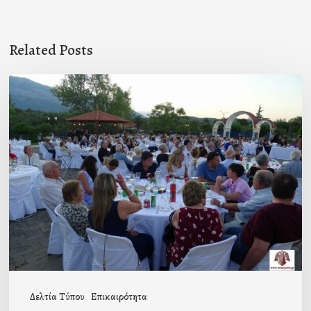
Related Posts
Πρόσκληση
προς
τους
Ομογενείς
μας
Δελτία Τύπου
Επικαιρότητα