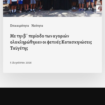
οι
φετινές
Κατασκηνώσεις
Επικαιρότητα
Νεότητα
Ταϋγέτης
Με την β΄ περίοδο των αγοριών
ολοκληρώθηκαν οι φετινές Κατασκηνώσεις
Ταϋγέτης
5 Αυγούστου 2026