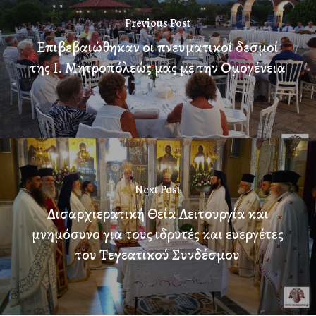
Previous Post
Επιβεβαιώθηκαν οι πνευματικοί δεσμοί
της Ι. Μητροπόλεώς μας με την Ομογένεια
Next Post
Δισαρχιερατική Θεία Λειτουργία και
μνημόσυνο για τους ιδρυτές και ευεργέτες
του Τεγεατικού Συνδέσμου