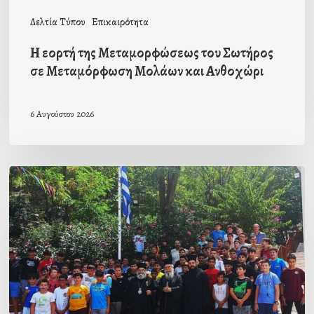
και
Δελτία Τύπου
Επικαιρότητα
Ανθοχώρι
Η εορτή της Μεταμορφώσεως του Σωτήρος
σε Μεταμόρφωση Μολάων και Ανθοχώρι
6 Αυγούστου 2026
Με
την
β΄
περίοδο
των
αγοριών
ολοκληρώθηκαν