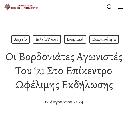
Men
Skip
search
to
Close
main
Menu
content
Αρχείο
Δελτία Τύπου
Ενοριακά
Επικαιρότητα
Οι Βορδονιάτες Αγωνιστές
Του ‘21 Στο Επίκεντρο
Ωφέλιμης Εκδήλωσης
19 Αυγούστου 2024