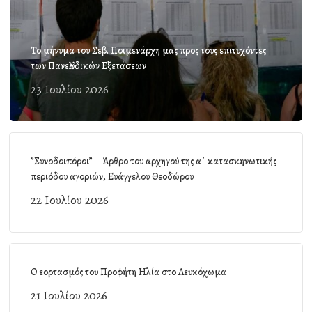
Το μήνυμα του Σεβ. Ποιμενάρχη μας προς τους επιτυχόντες
των Πανελλαδικών Εξετάσεων
23 Ιουλίου 2026
”Συνοδοιπόροι” – Άρθρο του αρχηγού της α΄ κατασκηνωτικής
περιόδου αγοριών, Ευάγγελου Θεοδώρου
22 Ιουλίου 2026
Ο εορτασμός του Προφήτη Ηλία στο Λευκόχωμα
21 Ιουλίου 2026