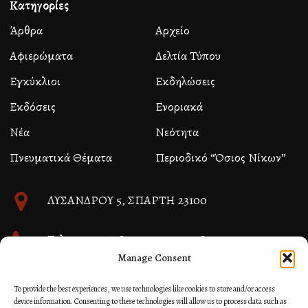
Κατηγορίες
Άρθρα
Αρχείο
Αφιερώματα
Δελτία Τύπου
Εγκύκλιοι
Εκδηλώσεις
Εκδόσεις
Ενοριακά
Νέα
Νεότητα
Πνευματικά Θέματα
Περιοδικό “Όσιος Νίκων”
ΛΥΣΑΝΔΡΟΥ 5, ΣΠΑΡΤΗ 23100
Τηλ. 27310 26580 και 27310 26581
Manage Consent
info@immspartis.gr
To provide the best experiences, we use technologies like cookies to store and/or access
device information. Consenting to these technologies will allow us to process data such as