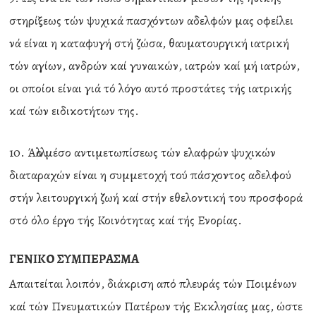
στηρίξεως τών ψυχικά πασχόντων αδελφών μας oφείλει
νά είναι η καταφυγή στή ζώσα, θαυματουργική ιατρική
τών αγίων, ανδρών καί γυναικών, ιατρών καί μή ιατρών,
οι oποίοι είναι γιά τό λόγο αυτό προστάτες τής ιατρικής
καί τών ειδικοτήτων της.
10. Άλλο μέσο αντιμετωπίσεως τών ελαφρών ψυχικών
διαταραχών είναι η συμμετοχή τού πάσχοντος αδελφού
στήν λειτουργική ζωή καί στήν εθελοντική του προσφορά
στό όλο έργο τής Κοινότητας καί τής Ενορίας.
ΓΕΝΙΚΟ ΣΥΜΠΕΡΑΣΜΑ
Απαιτείται λοιπόν, διάκριση από πλευράς τών Ποιμένων
καί τών Πνευματικών Πατέρων τής Εκκλησίας μας, ώστε