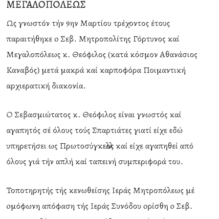
ΜΕΓΑΛΟΠΟΛΕΩΣ
Ως γνωστόν τήν 9ην Μαρτίου τρέχοντος έτους
παραιτήθηκε o Σεβ. Μητροπολίτης Γόρτυνος καί
Μεγαλοπόλεως κ. Θεόφιλος (κατά κόσμον Αθανάσιος
Καναβός) μετά μακρά καί καρποφόρα Ποιμαντική
αρχιερατική διακονία.
Ο Σεβασμιώτατος κ. Θεόφιλος είναι γνωστός καί
αγαπητός σέ όλους τούς Σπαρτιάτες γιατί είχε εδώ
υπηρετήσει ως Πρωτοσύγκελλος καί είχε αγαπηθεί από
όλους γιά τήν απλή καί ταπεινή συμπεριφορά του.
Τοποτηρητής τής κενωθείσης Ιεράς Μητροπόλεως μέ
oμόφωνη απόφαση τής Ιεράς Συνόδου oρίσθη o Σεβ.