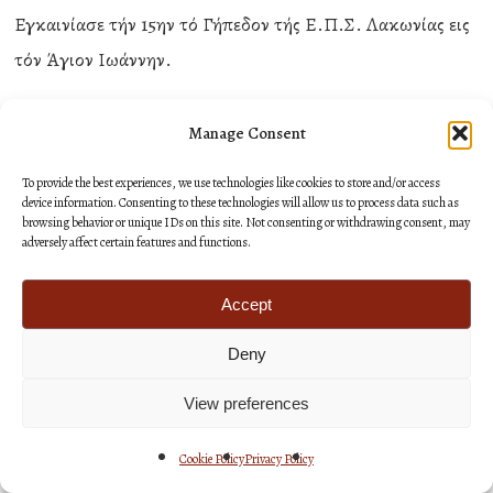
Εγκαινίασε τήν 15ην τό Γήπεδον τής Ε.Π.Σ. Λακωνίας εις
τόν Άγιον Ιωάννην.
Προήδρευσε τήν 12ην τής Δ.Ε. τού Μουσείου τής Ιεράς
Manage Consent
Μητροπόλεως, τήν ιδίαν ημέραν τού Δ.Σ. τού
To provide the best experiences, we use technologies like cookies to store and/or access
Γηροκομείου Σπάρτης, τήν 28ην τής Δ.Ε. τής ΕΚΥΟ τής
device information. Consenting to these technologies will allow us to process data such as
browsing behavior or unique IDs on this site. Not consenting or withdrawing consent, may
Εκκλησίας τής Ελλάδος, τήν ιδίαν ημέραν τής Ειδικής
adversely affect certain features and functions.
Συνοδικής Επιτροπής Ειδικών Ποιμαντικών Θεμάτων
καί Καταστάσεων καί τήν 29ην Συνεδριάσεως τού
Accept
Μητροπολιτικού Συμβουλίου.
Deny
Εδέχθη τήν 30ήν τήν Ένωσιν τών Επιστημόνων Γυναικών
View preferences
Αθηνών.
Cookie Policy
Privacy Policy