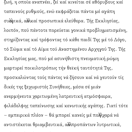
ζωή, η oποία αναπνέει, ζεί καί κινείται σέ αθόρυβους καί
ταπεινούς ρυθμούς, ενώ εκφράζεται πάντα μέ αγάπη
συλλογικά, αλλά καί προσωπικά ελεύθερα. Τής Εκκλησίας,
λοιπόν, πού πάντοτε πορεύεται γονικά προβληματισμένη,
στηρίζοντας καί τρέφοντας τό κάθε παιδί Της μέ τό Λόγο,
τό Σώμα καί τό Αίμα τού Αναστημένου Αρχηγού Της. Τής
Εκκλησίας μας, πού μέ ασυνήθιστη πνευματική ρώμη
μαρτυρεί ποικιλοτρόπως τήν θεϊκή ταυτότητά Της,
προσκαλώντας τούς πάντες νά ζήσουν καί νά γευτούν τίς
δικές της ξεχωριστές Συνήθειες, μέσα σέ μιάν
ανερμήνευτα χαριτωμένη λατρευτική ατμόσφαιρα,
φιλάδελφης ταπείνωσης καί κενωτικής αγάπης. Γιατί τότε
– εμπειρικά πλέον – θά μπορεί κανείς μέ πολλή χαρά νά
αντιστέκεται θριαμβευτικά, αλλά προπάντων λυτρωτικά,