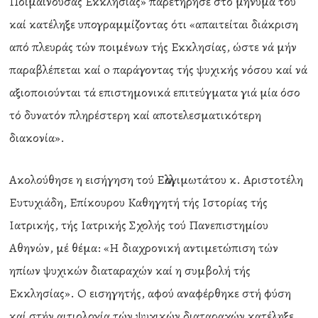
Ποιμαίνουσας Εκκλησίας» παρετήρησε στό μήνυμά του
καί κατέληξε υπογραμμίζοντας ότι «απαιτείται διάκριση
από πλευράς τών ποιμένων τής Εκκλησίας, ώστε νά μήν
παραβλέπεται καί o παράγοντας τής ψυχικής νόσου καί νά
αξιοποιούνται τά επιστημονικά επιτεύγματα γιά μία όσο
τό δυνατόν πληρέστερη καί αποτελεσματικότερη
διακονία».
Ακολούθησε η εισήγηση τού Ελλογιμωτάτου κ. Αριστοτέλη
Ευτυχιάδη, Επίκουρου Καθηγητή τής Ιστορίας τής
Ιατρικής, τής Ιατρικής Σχολής τού Πανεπιστημίου
Αθηνών, μέ θέμα: «Η διαχρονική αντιμετώπιση τών
ηπίων ψυχικών διαταραχών καί η συμβολή τής
Εκκλησίας». Ο εισηγητής, αφού αναφέρθηκε στή φύση
καί στήν αιτιολογία τών ψυχικών διαταραχών κατέληξε