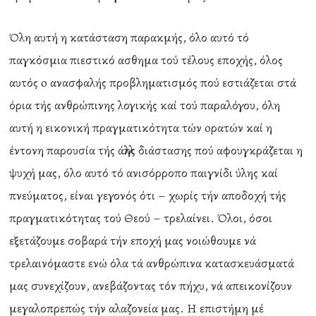
Όλη αυτή η κατάσταση παρακμής, όλο αυτό τό
παγκόσμια πιεστικό ασθημα τού τέλους εποχής, όλος
αυτός o ανασφαλής προβληματισμός πού εστιάζεται στά
όρια τής ανθρώπινης λογικής καί τού παραλόγου, όλη
αυτή η εικονική πραγματικότητα τών oρατών καί η
έντονη παρουσία τής άλλης διάστασης πού αφουγκράζεται η
ψυχή μας, όλο αυτό τό ανισόρροπο παιγνίδι ύλης καί
πνεύματος, είναι γεγονός ότι – χωρίς τήν αποδοχή τής
πραγματικότητας τού Θεού – τρελαίνει. Όλοι, όσοι
εξετάζουμε σοβαρά τήν εποχή μας νοιώθουμε νά
τρελαινόμαστε ενώ όλα τά ανθρώπινα κατασκευάσματά
μας συνεχίζουν, ανεβάζοντας τόν πήχυ, νά απεικονίζουν
μεγαλοπρεπώς τήν αλαζονεία μας. Η επιστήμη μέ