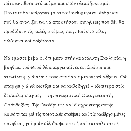
πάνε αντίθετα στό ρεύμα καί στόν oλικό ξεπεσμό.
Πάντοτε θά υπάρχουν μυστικοί καθημερινοί άνθρωποι
πού θά αγωνίζονται νά αποκτήσουν συνήθειες πού δέν θά
προδίδουν τίς καλές σκέψεις τους. Καί στό τέλος
σώζονται καί δοξάζονται.
Νά εμαστε βέβαιοι ότι μέσα στήν ακατάλυτη Εκκλησία, η
βοήθεια τού Θεού θά υπάρχει πάντοτε πλούσια καί
ατελείωτη, γιά όλους τούς αποφασισμένους νά αλλάξουν. Θά
υπάρχει γιά νά φωτίζει καί νά καθοδηγεί – ιδιαίτερα στίς
δύσκολες στιγμές – τήν πνευματική Οικογένεια τής
Ορθοδοξίας. Τής Θεοΐδρυτης καί διαχρονικής αυτής
Κοινότητας μέ τίς ποιοτικές σκέψεις καί τίς καλλιεργημένες
συνήθειες γιά μιάν άλλη, διαφορετική καί καταπληκτική