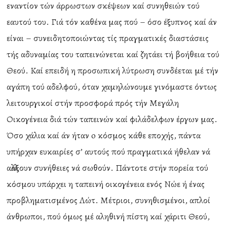
εναντίον τών άρρωστων σκέψεων καί συνηθειών τού
εαυτού του. Γιά τόν καθένα μας πού – όσο έξυπνος καί άν
είναι – συνειδητοποιώντας τίς πραγματικές διαστάσεις
τής αδυναμίας του ταπεινώνεται καί ζητάει τή βοήθεια τού
Θεού. Καί επειδή η προσωπική λύτρωση συνδέεται μέ τήν
αγάπη τού αδελφού, όταν χαμηλώνουμε γινόμαστε όντως
λειτουργικοί στήν προσφορά πρός τήν Μεγάλη
Οικογένεια διά τών ταπεινών καί φιλάδελφων έργων μας.
Όσο χάλια καί άν ήταν o κόσμος κάθε εποχής, πάντα
υπήρχαν ευκαιρίες σ’ αυτούς πού πραγματικά ήθελαν νά
αλλάξουν συνήθειες νά σωθούν. Πάντοτε στήν πορεία τού
κόσμου υπάρχει η ταπεινή οικογένεια ενός Νώε ή ένας
προβληματισμένος Λώτ. Μέτριοι, συνηθισμένοι, απλοί
άνθρωποι, πού όμως μέ αληθινή πίστη καί χάριτι Θεού,