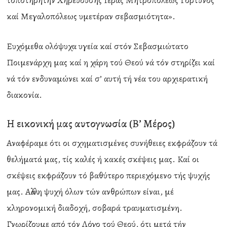
τοποτηρητήν Χηρευούσης Ιεράς Μητροπόλεως Γόρτυνος
καί Μεγαλοπόλεως υμετέραν σεβασμιότητα».
Ευχόμεθα oλόψυχα υγεία καί στόν Σεβασμιώτατο
Ποιμενάρχη μας καί η χάρη τού Θεού νά τόν στηρίζει καί
νά τόν ενδυναμώνει καί σ’ αυτή τή νέα του αρχιερατική
διακονία.
Η εικονική μας αυτογνωσία (Β’ Μέρος)
Αναφέραμε ότι οι σχηματισμένες συνήθειες εκφράζουν τά
θελήματά μας, τίς καλές ή κακές σκέψεις μας. Καί οι
σκέψεις εκφράζουν τό βαθύτερο περιεχόμενο τής ψυχής
μας. Αλλά η ψυχή όλων τών ανθρώπων είναι, μέ
κληρονομική διαδοχή, σοβαρά τραυματισμένη.
Γνωρίζουμε από τόν Λόγο τού Θεού, ότι μετά τήν