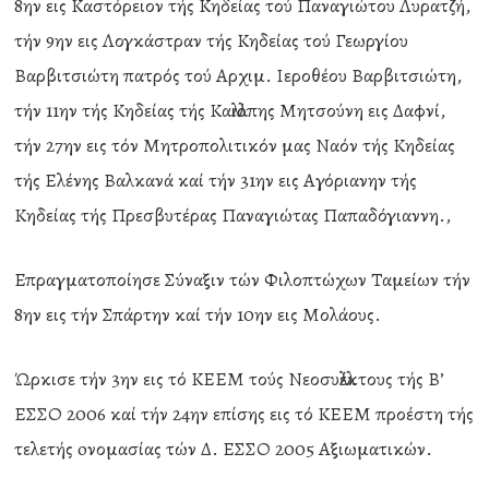
8ην εις Καστόρειον τής Κηδείας τού Παναγιώτου Λυρατζή,
τήν 9ην εις Λογκάστραν τής Κηδείας τού Γεωργίου
Βαρβιτσιώτη πατρός τού Αρχιμ. Ιεροθέου Βαρβιτσιώτη,
τήν 11ην τής Κηδείας τής Καλλιόπης Μητσούνη εις Δαφνί,
τήν 27ην εις τόν Μητροπολιτικόν μας Ναόν τής Κηδείας
τής Ελένης Βαλκανά καί τήν 31ην εις Αγόριανην τής
Κηδείας τής Πρεσβυτέρας Παναγιώτας Παπαδόγιαννη.,
Επραγματοποίησε Σύναξιν τών Φιλοπτώχων Ταμείων τήν
8ην εις τήν Σπάρτην καί τήν 10ην εις Μολάους.
Ώρκισε τήν 3ην εις τό ΚΕΕΜ τούς Νεοσυλλέκτους τής Β’
ΕΣΣΟ 2006 καί τήν 24ην επίσης εις τό ΚΕΕΜ προέστη τής
τελετής oνομασίας τών Δ. ΕΣΣΟ 2005 Αξιωματικών.