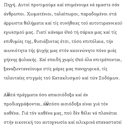
Πηγή. Αυτοί προτιμούμε καί επιμένουμε νά εμαστε σάν
άνθρωποι. Χωματένιοι, ταλαίπωροι, παραδομένοι στά
άρρωστα θελήματα καί τίς συνήθειες τού αυτοτυραννικού
εγωϊσμού μας. Γιατί κάναμε Θεό τή σάρκα μας καί τίς
επιθυμίες της, θυσιάζοντας έτσι, τόσο επιπόλαια, τήν
αιωνιότητα τής ψυχής μας στόν ακοινώνητο πόνο μιάς
γήϊνης φυλακής. Καί επειδή χωρίς Θεό όλα επιτρέπονται,
ξαναζωντανεύουμε στίς μέρες μας πανηγυρικά, τίς
τελευταίες στιγμές τού Κατακλυσμού καί τών Σοδόμων.
Αλλά τά πράγματα όσο απαισιόδοξα καί άν
προδιαγράφονται, άλλο τόσο αισιόδοξα είναι γιά τόν
καθένα. Γιά τόν καθένα μας, πού δέν θέλει νά πλανάται
στήν εικονική του αυτογνωσία καί ειλικρινά επαναστατεί