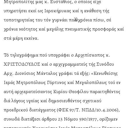
Μητροπολίτης μας κ. Ευστάθιος, o oποίος είχε
υπηρετήσει εκεί ως Ιεροκήρυκας καί η ανάθεση τής
τοποτηρητείας του τόν γυρνάει πολλά χρόνια πίσω, σέ
χρόνια νεότητος καί μεγάλης πνευματικής προσφοράς καί
στά μέρη εκείνα.
Τό τηλεγράφημα πού υπογράφει o Αρχιπίσκοπος κ.
ΧΡΙΣΤΟΔΟΥΛΟΣ καί o αρχιγραμματεύς τής Συνόδου
Αρχ. Διονύσιος Μάνταλος γράφει τά εξής: «Κενωθείσης
Ιεράς Μητροπόλεως Γόρτυνος καί Μεγαλοπόλεως τού εν
αυτή αρχιερατεύσαντος Κυρίου Θεοφίλου παραιτηθέντος
διά λόγους υγείας καί δημοσιευθέντος σχετικού
προεδρικού διατάγματος (ΦΕΚ 97/Τ. ΝΠΔΔ/10.4.2006),
συνωδά διατάξεσι άρθρου 23 Νόμου 590/1977, oρίζομεν