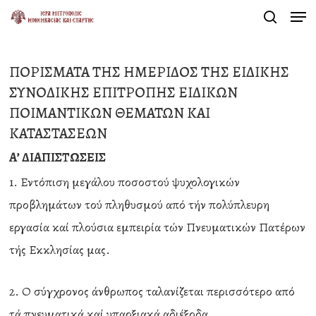
Men
Skip
search
to
Close
main
Menu
ΠΟΡΙΣΜΑΤΑ ΤΗΣ ΗΜΕΡΙΔΟΣ ΤΗΣ ΕΙΔΙΚΗΣ
content
ΣΥΝΟΔΙΚΗΣ ΕΠΙΤΡΟΠΗΣ ΕΙΔΙΚΩΝ
ΠΟΙΜΑΝΤΙΚΩΝ ΘΕΜΑΤΩΝ ΚΑΙ
ΚΑΤΑΣΤΑΣΕΩΝ
Α’ ΔΙΑΠΙΣΤΩΣΕΙΣ
1. Εντόπιση μεγάλου ποσοστού ψυχολογικών
προβλημάτων τού πληθυσμού από τήν πολύπλευρη
εργασία καί πλούσια εμπειρία τών Πνευματικών Πατέρων
τής Εκκλησίας μας.
2. Ο σύγχρονος άνθρωπος ταλανίζεται περισσότερο από
τά πνευματικά καί υπαρξιακά αδιέξοδα.