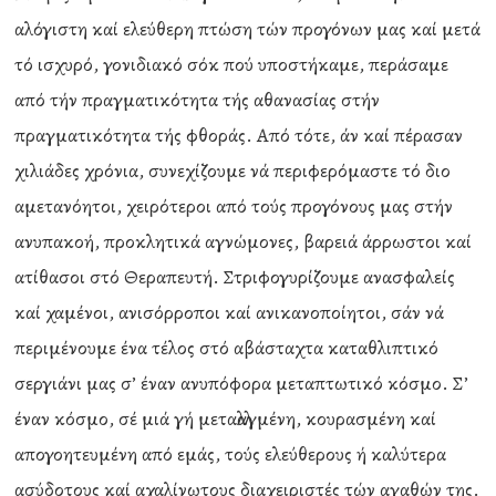
αλόγιστη καί ελεύθερη πτώση τών προγόνων μας καί μετά
τό ισχυρό, γονιδιακό σόκ πού υποστήκαμε, περάσαμε
από τήν πραγματικότητα τής αθανασίας στήν
πραγματικότητα τής φθοράς. Από τότε, άν καί πέρασαν
χιλιάδες χρόνια, συνεχίζουμε νά περιφερόμαστε τό διο
αμετανόητοι, χειρότεροι από τούς προγόνους μας στήν
ανυπακοή, προκλητικά αγνώμονες, βαρειά άρρωστοι καί
ατίθασοι στό Θεραπευτή. Στριφογυρίζουμε ανασφαλείς
καί χαμένοι, ανισόρροποι καί ανικανοποίητοι, σάν νά
περιμένουμε ένα τέλος στό αβάσταχτα καταθλιπτικό
σεργιάνι μας σ’ έναν ανυπόφορα μεταπτωτικό κόσμο. Σ’
έναν κόσμο, σέ μιά γή μεταλλαγμένη, κουρασμένη καί
απογοητευμένη από εμάς, τούς ελεύθερους ή καλύτερα
ασύδοτους καί αχαλίνωτους διαχειριστές τών αγαθών της.