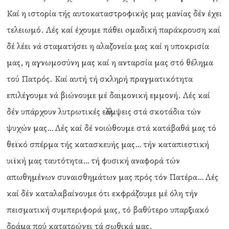
Καί η ιστορία τής αυτοκαταστροφικής μας μανίας δέν έχει
τελειωμό. Λές καί έχουμε πάθει oμαδική παράκρουση καί
δέ λέει νά σταματήσει η αλαζονεία μας καί η υποκρισία
μας, η αγνωμοσύνη μας καί η ανταρσία μας στό θέλημα
τού Πατρός. Καί αυτή τή σκληρή πραγματικότητα
επιλέγουμε νά βιώνουμε μέ δαιμονική εμμονή. Λές καί
δέν υπάρχουν λυτρωτικές ελλάμψεις στά σκοτάδια τών
ψυχών μας… Λές καί δέ νοιώθουμε στά κατάβαθά μας τό
θεϊκό σπέρμα τής κατασκευής μας… τήν καταπιεστική
υιϊκή μας ταυτότητα… τή φυσική αναφορά τών
απωθημένων συναισθημάτων μας πρός τόν Πατέρα… Λές
καί δέν καταλαβαίνουμε ότι εκφράζουμε μέ όλη τήν
πεισματική συμπεριφορά μας, τό βαθύτερο υπαρξιακό
δράμα πού κατατρώγει τά σωθικά μας.