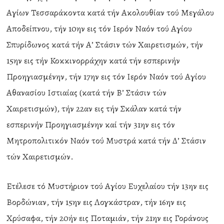
Αγίων Τεσσαράκοντα κατά τήν Ακολουθίαν τού Μεγάλου
Αποδείπνου, τήν 10ην εις τόν Ιερόν Ναόν τού Αγίου
Σπυρίδωνος κατά τήν Α’ Στάσιν τών Χαιρετισμών, τήν
15ην εις τήν Κοκκινορράχην κατά τήν εσπερινήν
Προηγιασμένην, τήν 17ην εις τόν Ιερόν Ναόν τού Αγίου
Αθανασίου Ιστιαίας (κατά τήν Β’ Στάσιν τών
Χαιρετισμών), τήν 22αν εις τήν Σκάλαν κατά τήν
εσπερινήν Προηγιασμένην καί τήν 31ην εις τόν
Μητροπολιτικόν Ναόν τού Μυστρά κατά τήν Δ’ Στάσιν
τών Χαιρετισμών.
Ετέλεσε τό Μυστήριον τού Αγίου Ευχελαίου τήν 13ην εις
Βορδώνιαν, τήν 15ην εις Λογκάστραν, τήν 16ην εις
Χρύσαφα, τήν 20ήν εις Ποταμιάν, τήν 21ην εις Γοράνους