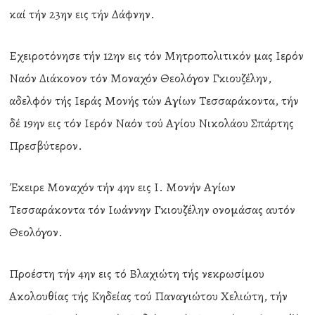
καί τήν 23ην εις τήν Δάφνην.
Εχειροτόνησε τήν 12ην εις τόν Μητροπολιτικόν μας Ιερόν
Ναόν Διάκονον τόν Μοναχόν Θεολόγον Γκιουζέλην,
αδελφόν τής Ιεράς Μονής τών Αγίων Τεσσαράκοντα, τήν
δέ 19ην εις τόν Ιερόν Ναόν τού Αγίου Νικολάου Σπάρτης
Πρεσβύτερον.
Έκειρε Μοναχόν τήν 4ην εις Ι. Μονήν Αγίων
Τεσσαράκοντα τόν Ιωάννην Γκιουζέλην oνομάσας αυτόν
Θεολόγον.
Προέστη τήν 4ην εις τό Βλαχιώτη τής νεκρωσίμου
Ακολουθίας τής Κηδείας τού Παναγιώτου Χελιώτη, τήν