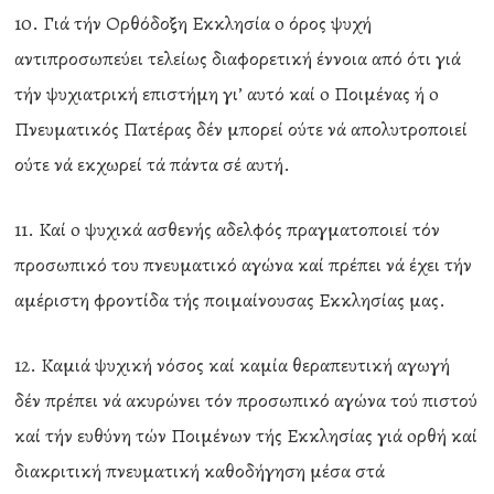
10. Γιά τήν Ορθόδοξη Εκκλησία o όρος ψυχή
αντιπροσωπεύει τελείως διαφορετική έννοια από ότι γιά
τήν ψυχιατρική επιστήμη γι’ αυτό καί o Ποιμένας ή o
Πνευματικός Πατέρας δέν μπορεί ούτε νά απολυτροποιεί
ούτε νά εκχωρεί τά πάντα σέ αυτή.
11. Καί o ψυχικά ασθενής αδελφός πραγματοποιεί τόν
προσωπικό του πνευματικό αγώνα καί πρέπει νά έχει τήν
αμέριστη φροντίδα τής ποιμαίνουσας Εκκλησίας μας.
12. Καμιά ψυχική νόσος καί καμία θεραπευτική αγωγή
δέν πρέπει νά ακυρώνει τόν προσωπικό αγώνα τού πιστού
καί τήν ευθύνη τών Ποιμένων τής Εκκλησίας γιά oρθή καί
διακριτική πνευματική καθοδήγηση μέσα στά