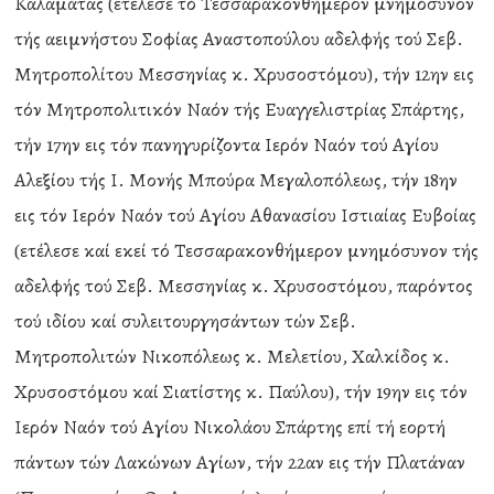
Καλαμάτας (ετέλεσε τό Τεσσαρακονθήμερον μνημόσυνον
τής αειμνήστου Σοφίας Αναστοπούλου αδελφής τού Σεβ.
Μητροπολίτου Μεσσηνίας κ. Χρυσοστόμου), τήν 12ην εις
τόν Μητροπολιτικόν Ναόν τής Ευαγγελιστρίας Σπάρτης,
τήν 17ην εις τόν πανηγυρίζοντα Ιερόν Ναόν τού Αγίου
Αλεξίου τής Ι. Μονής Μπούρα Μεγαλοπόλεως, τήν 18ην
εις τόν Ιερόν Ναόν τού Αγίου Αθανασίου Ιστιαίας Ευβοίας
(ετέλεσε καί εκεί τό Τεσσαρακονθήμερον μνημόσυνον τής
αδελφής τού Σεβ. Μεσσηνίας κ. Χρυσοστόμου, παρόντος
τού ιδίου καί συλειτουργησάντων τών Σεβ.
Μητροπολιτών Νικοπόλεως κ. Μελετίου, Χαλκίδος κ.
Χρυσοστόμου καί Σιατίστης κ. Παύλου), τήν 19ην εις τόν
Ιερόν Ναόν τού Αγίου Νικολάου Σπάρτης επί τή εορτή
πάντων τών Λακώνων Αγίων, τήν 22αν εις τήν Πλατάναν