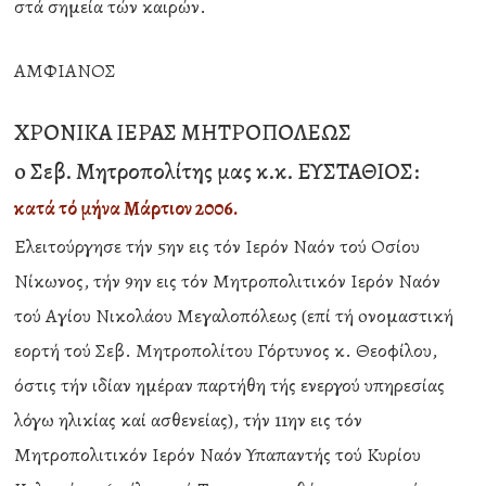
στά σημεία τών καιρών.
ΑΜΦΙΑΝΟΣ
ΧΡΟΝΙΚΑ ΙΕΡΑΣ ΜΗΤΡΟΠΟΛΕΩΣ
o Σεβ. Μητροπολίτης μας κ.κ. ΕΥΣΤΑΘΙΟΣ:
κατά τό μήνα Μάρτιον 2006.
Ελειτούργησε τήν 5ην εις τόν Ιερόν Ναόν τού Οσίου
Νίκωνος, τήν 9ην εις τόν Μητροπολιτικόν Ιερόν Ναόν
τού Αγίου Νικολάου Μεγαλοπόλεως (επί τή oνομαστική
εορτή τού Σεβ. Μητροπολίτου Γόρτυνος κ. Θεοφίλου,
όστις τήν ιδίαν ημέραν παρτήθη τής ενεργού υπηρεσίας
λόγω ηλικίας καί ασθενείας), τήν 11ην εις τόν
Μητροπολιτικόν Ιερόν Ναόν Υπαπαντής τού Κυρίου