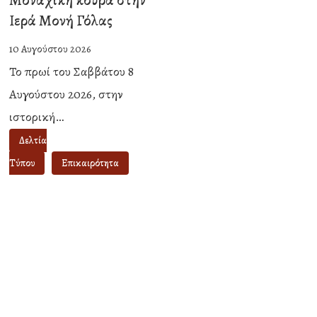
Μοναχική
Ιερά Μονή Γόλας
κουρά
στην
10 Αυγούστου 2026
Ιερά
Το πρωί του Σαββάτου 8
Μονή
Αυγούστου 2026, στην
Γόλας
ιστορική…
Δελτία
Τύπου
Επικαιρότητα