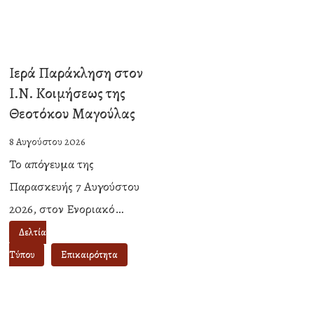
Ιερά Παράκληση στον
Ιερά
Ι.Ν. Κοιμήσεως της
Παράκληση
Θεοτόκου Μαγούλας
στον
Ι.Ν.
8 Αυγούστου 2026
Κοιμήσεως
Το απόγευμα της
της
Παρασκευής 7 Αυγούστου
Θεοτόκου
2026, στον Ενοριακό…
Μαγούλας
Δελτία
Τύπου
Επικαιρότητα