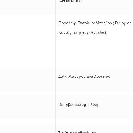
ΕΦΗΜΕΡΙΟΙ
Πορφύρης ΕυστάθιοςΜπλάθρας Γεώργιος
Κοντός Γεώργιος (Άμισθος)
Διάκ. Μπουρουϊάνα Αρσένιος
Βουρβουριώτης Ηλίας
Σπηλιώτης Αθανάσιος