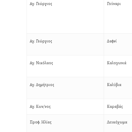
Αγ. Γεώργιος
Γούναρι
Αγ. Γεώργιος
Δαφνί
Αγ. Νικόλαος
Καλογωνιά
Αγ. Δημήτριος
Καλύβια
Αγ. Κων/νος
Καραβάς
Προφ. Ηλίας
Λευκόχωμα