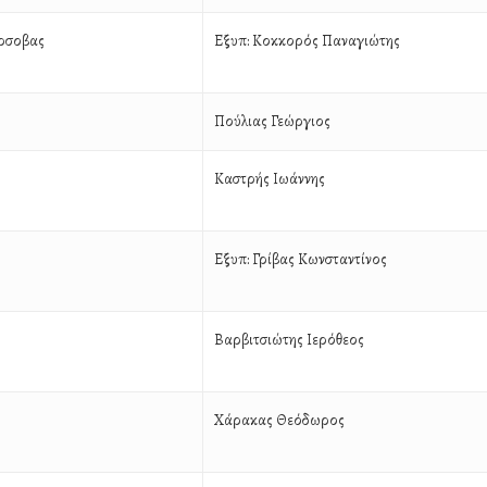
άρσοβας
Εξυπ: Κοκκορός Παναγιώτης
Πούλιας Γεώργιος
Καστρής Ιωάννης
Εξυπ: Γρίβας Κωνσταντίνος
Βαρβιτσιώτης Ιερόθεος
Χάρακας Θεόδωρος