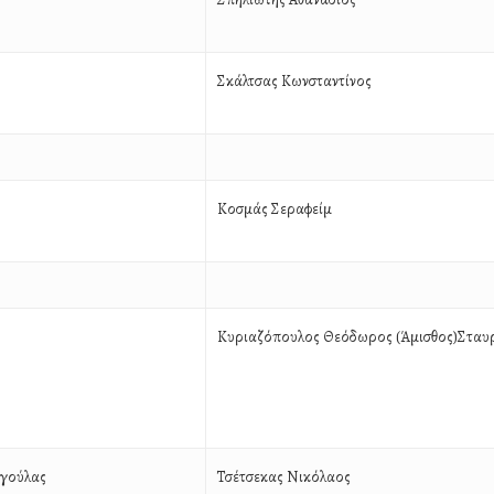
Σκάλτσας Κωνσταντίνος
Κοσμάς Σεραφείμ
Κυριαζόπουλος Θεόδωρος (Άμισθος)Σταυ
αγούλας
Τσέτσεκας Νικόλαος