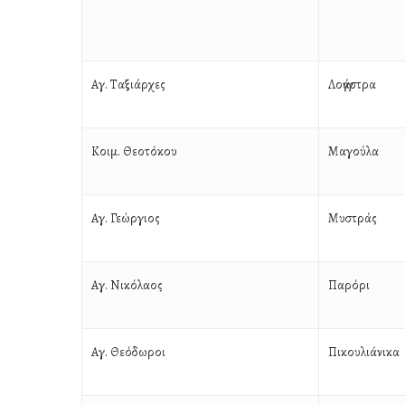
Αγ. Ταξιάρχες
Λογγάστρα
Κοιμ. Θεοτόκου
Μαγούλα
Αγ. Γεώργιος
Μυστράς
Αγ. Νικόλαος
Παρόρι
Αγ. Θεόδωροι
Πικουλιάνικα