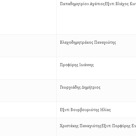
Παπαδημητρίου ΑγάπιοςΕξυπ: Βλάχος Κων
Βλαχοδημητράκος Παναγιώτης
Προφύρης Ιωάννης
Γεωργιάδης Δημήτριος
Εξυπ: Βουρβουριώτης Ηλίας
Χριστάκης ΠαναγιώτηςΕξυπ: Πορφύρης Ευ