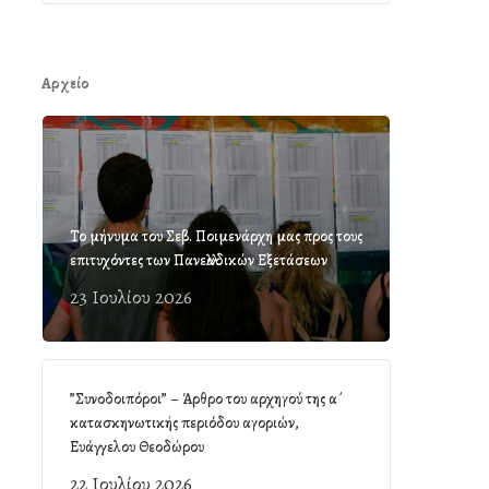
Αρχείο
Το μήνυμα του Σεβ. Ποιμενάρχη μας προς τους
επιτυχόντες των Πανελλαδικών Εξετάσεων
23 Ιουλίου 2026
”Συνοδοιπόροι” – Άρθρο του αρχηγού της α΄
κατασκηνωτικής περιόδου αγοριών,
Ευάγγελου Θεοδώρου
22 Ιουλίου 2026