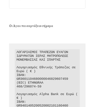
Οι Άγιοι που εορτάζουν σήμερα
ΛΟΓΑΡΙΑΣΜΟΙ ΤΡΑΠΕΖΩΝ ΕΥΑΓΩΝ 
ΙΔΡΥΜΑΤΩΝ ΙΕΡΑΣ ΜΗΤΡΟΠΟΛΕΩΣ 
ΜΟΝΕΜΒΑΣΙΑΣ ΚΑΙ ΣΠΑΡΤΗΣ

Λογαριασμός Εθνικής Τράπεζας σε 
Ευρώ ( € )

IBAN: 
GR3601104680000046829607459

(BIC) ETHNGRAA

468/296074-59

Λογαριασμός Alpha Bank σε Ευρώ ( 
€ )

IBAN: 
GR9401405200520002101160460
