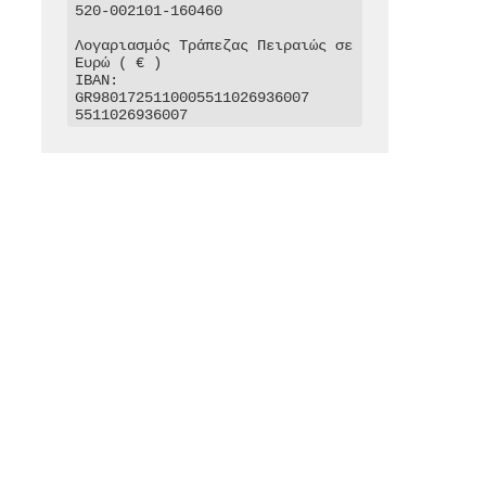
520-002101-160460

Λογαριασμός Τράπεζας Πειραιώς σε 
Ευρώ ( € )

IBAN: 
GR9801725110005511026936007

5511026936007