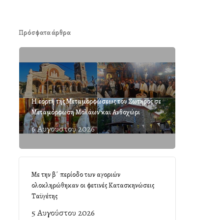
Πρόσφατα άρθρα
Η εορτή της Μεταμορφώσεως του Σωτήρος σε
Μεταμόρφωση Μολάων και Ανθοχώρι
6 Αυγούστου 2026
Με την β΄ περίοδο των αγοριών
ολοκληρώθηκαν οι φετινές Κατασκηνώσεις
Ταϋγέτης
5 Αυγούστου 2026