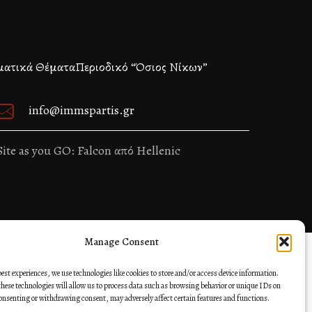
ματικά Θέματα
Περιοδικό “Όσιος Νίκων”
info@immspartis.gr
ite as you GO: Falcon από Hellenic
Manage Consent
best experiences, we use technologies like cookies to store and/or access device information.
hese technologies will allow us to process data such as browsing behavior or unique IDs on
consenting or withdrawing consent, may adversely affect certain features and functions.