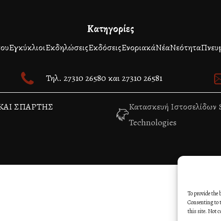
Κατηγορίες
που
Εγκύκλιοι
Εκδηλώσεις
Εκδόσεις
Ενοριακά
Νέα
Νεότητα
Πνευ
Τηλ. 27310 26580 και 27310 26581
ΚΑΙ ΣΠΑΡΤΗΣ
Κατασκευή Ιστοσελίδων S
Technologies
To provide the 
Consenting to t
this site. Not 