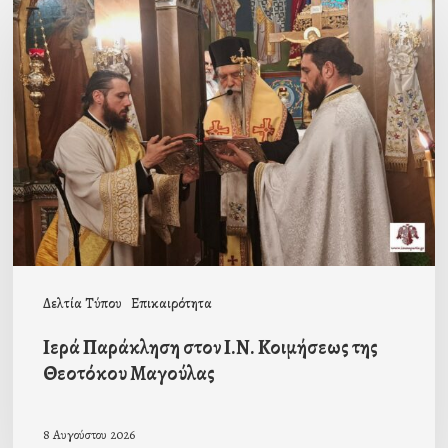
Παράκληση
στον
Ι.Ν.
Κοιμήσεως
της
Θεοτόκου
Μαγούλας
Δελτία Τύπου
Επικαιρότητα
Ιερά Παράκληση στον Ι.Ν. Κοιμήσεως της
Θεοτόκου Μαγούλας
8 Αυγούστου 2026