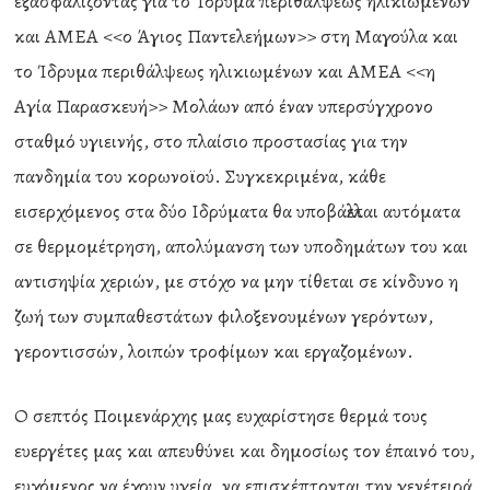
εξασφαλίζοντας για το Ίδρυμα περιθάλψεως ηλικιωμένων
και ΑΜΕΑ <<ο Άγιος Παντελεήμων>> στη Μαγούλα και
το Ίδρυμα περιθάλψεως ηλικιωμένων και ΑΜΕΑ <<η
Αγία Παρασκευή>> Μολάων από έναν υπερσύγχρονο
σταθμό υγιεινής, στο πλαίσιο προστασίας για την
πανδημία του κορωνοϊού. Συγκεκριμένα, κάθε
εισερχόμενος στα δύο Ιδρύματα θα υποβάλλεται αυτόματα
σε θερμομέτρηση, απολύμανση των υποδημάτων του και
αντισηψία χεριών, με στόχο να μην τίθεται σε κίνδυνο η
ζωή των συμπαθεστάτων φιλοξενουμένων γερόντων,
γεροντισσών, λοιπών τροφίμων και εργαζομένων.
Ο σεπτός Ποιμενάρχης μας ευχαρίστησε θερμά τους
ευεργέτες μας και απευθύνει και δημοσίως τον έπαινό του,
ευχόμενος να έχουν υγεία, να επισκέπτονται την γενέτειρά