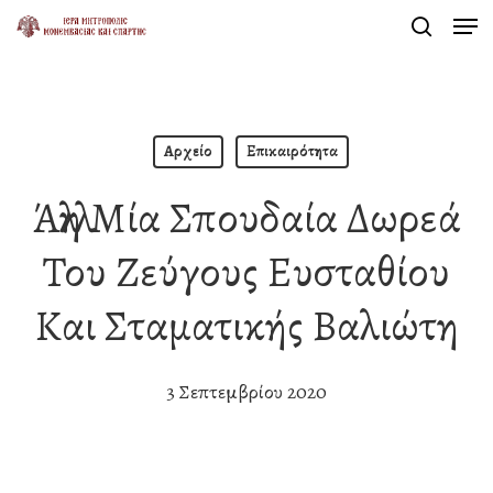
Men
Skip
search
to
Close
main
Menu
content
Αρχείο
Επικαιρότητα
Άλλη Μία Σπουδαία Δωρεά
Του Ζεύγους Ευσταθίου
Και Σταματικής Βαλιώτη
3 Σεπτεμβρίου 2020