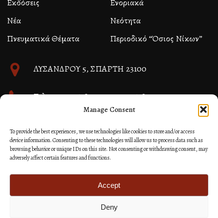
Εκδόσεις
Ενοριακά
Νέα
Νεότητα
Πνευματικά Θέματα
Περιοδικό “Όσιος Νίκων”
ΛΥΣΑΝΔΡΟΥ 5, ΣΠΑΡΤΗ 23100
Τηλ. 27310 26580 και 27310 26581
Manage Consent
info@immspartis.gr
To provide the best experiences, we use technologies like cookies to store and/or access
device information. Consenting to these technologies will allow us to process data such as
browsing behavior or unique IDs on this site. Not consenting or withdrawing consent, may
adversely affect certain features and functions.
© 2024 ΙΕΡΑ ΜΗΤΡΟΠΟΛΙΣ ΜΟΝΕΜΒΑΣΙΑΣ ΚΑΙ
ΣΠΑΡΤΗΣ
Accept
Deny
Κατασκευή Ιστοσελίδων Site as you GO: Falcon από