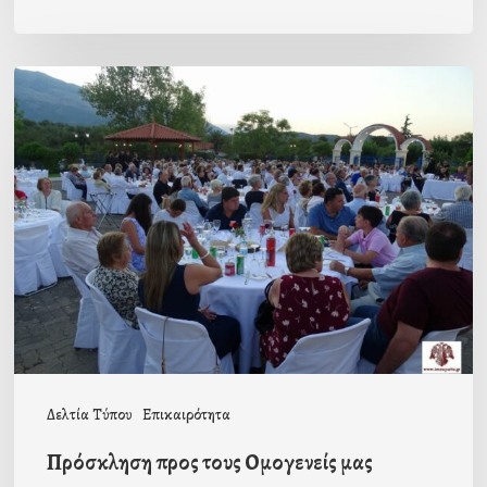
Πρόσκληση
προς
τους
Ομογενείς
μας
Δελτία Τύπου
Επικαιρότητα
Πρόσκληση προς τους Ομογενείς μας