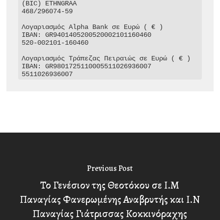
(BIC) ETHNGRAA

468/296074-59

Λογαριασμός Alpha Bank σε Ευρώ ( € )

IBAN: GR9401405200520002101160460

520-002101-160460

Λογαριασμός Τράπεζας Πειραιώς σε Ευρώ ( € )

IBAN: GR9801725110005511026936007

5511026936007
Previous Post
Το Γενέσιον της Θεοτόκου σε Ι.Μ
Παναγίας Φανερωμένης Αναβρυτής και Ι.Ν
Παναγίας Γιάτρισσας Κοκκινόραχης