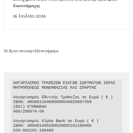
Κοκκινόρραχης
16 Ιουλίου 2026
Οι Άγιοι που εορτάζουν σήμερα
ΛΟΓΑΡΙΑΣΜΟΙ ΤΡΑΠΕΖΩΝ ΕΥΑΓΩΝ ΙΔΡΥΜΑΤΩΝ ΙΕΡΑΣ 
ΜΗΤΡΟΠΟΛΕΩΣ ΜΟΝΕΜΒΑΣΙΑΣ ΚΑΙ ΣΠΑΡΤΗΣ

Λογαριασμός Εθνικής Τράπεζας σε Ευρώ ( € )

IBAN: GR3601104680000046829607459

(BIC) ETHNGRAA

468/296074-59

Λογαριασμός Alpha Bank σε Ευρώ ( € )

IBAN: GR9401405200520002101160460

520-002101-160460
