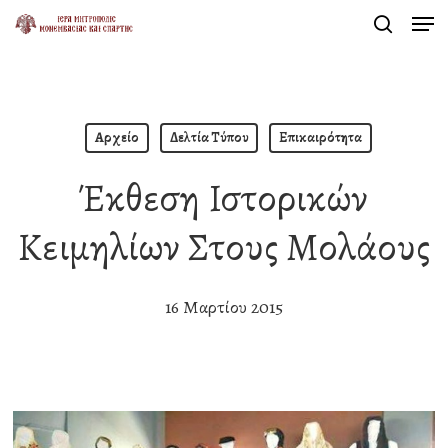
Men
Skip
search
to
Close
main
Menu
content
Αρχείο
Δελτία Τύπου
Επικαιρότητα
Έκθεση Ιστορικών
Κειμηλίων Στους Μολάους
16 Μαρτίου 2015