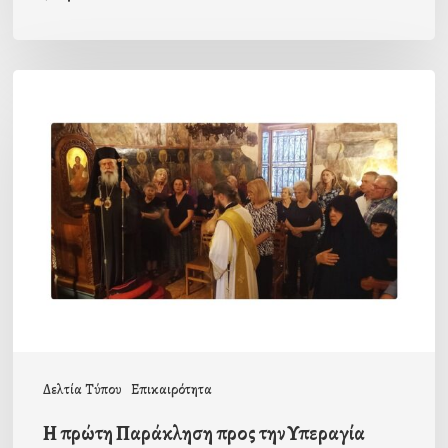
Η
πρώτη
Παράκληση
προς
την
Υπεραγία
Θεοτόκο
στην
Ι.Μ.
Καστρίου
Δελτία Τύπου
Επικαιρότητα
Η πρώτη Παράκληση προς την Υπεραγία