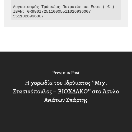
Λογαριασμός Τράπεζας Πειραιώς σε Ευρώ ( € )

IBAN: GR9801725110005511026936007

5511026936007
Previous Post
Η χορωδία του Ιδρύματος ‘’Μιχ.
Στασινόπουλος – ΒΙΟΧΑΛΚΟ’’ στο Άσυλο
Ανιάτων Σπάρτης