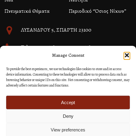
Πνευματικά Θέματα
Περιοδικό “Όσιος Νίκων”
ΛΥΣΑΝΔΡΟΥ 5, ΣΠΑΡΤΗ 23100
Τηλ. 27310 26580 και 27310 26581
Manage Consent
info@immspartis.gr
To provide the best experiences, we use technologies like cookies to store and/or access
device information. Consenting to these technologies will allow us to process data such as
browsing behavior or unique IDs on this site. Not consenting or withdrawing consent, may
adversely affect certain features and functions.
© 2024 ΙΕΡΑ ΜΗΤΡΟΠΟΛΙΣ ΜΟΝΕΜΒΑΣΙΑΣ ΚΑΙ
ΣΠΑΡΤΗΣ
Accept
Deny
Κατασκευή Ιστοσελίδων Site as you GO: Falcon από
Hellenic Technologies
View preferences