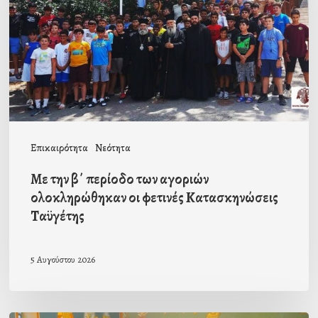
των
αγοριών
ολοκληρώθηκαν
οι
φετινές
Κατασκηνώσεις
Επικαιρότητα
Νεότητα
Ταϋγέτης
Με την β΄ περίοδο των αγοριών
ολοκληρώθηκαν οι φετινές Κατασκηνώσεις
Ταϋγέτης
5 Αυγούστου 2026