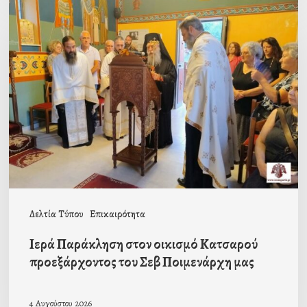
Ιερά
Παράκληση
στον
οικισμό
Κατσαρού
προεξάρχοντος
του
Σεβ
Ποιμενάρχη
μας
Δελτία Τύπου
Επικαιρότητα
Ιερά Παράκληση στον οικισμό Κατσαρού
προεξάρχοντος του Σεβ Ποιμενάρχη μας
4 Αυγούστου 2026