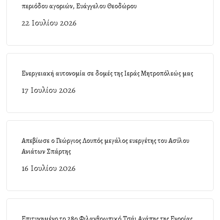
περιόδου αγοριών, Ευάγγελου Θεοδώρου
22 Ιουλίου 2026
Ενεργειακή αυτονομία σε δομές της Ιεράς Μητροπόλεώς μας
17 Ιουλίου 2026
Απεβίωσε ο Γεώργιος Λουπός μεγάλος ευεργέτης του Ασύλου
Ανιάτων Σπάρτης
16 Ιουλίου 2026
Επιτυχημένο το 28ο Φιλανθρωπικό Τσάι Αγάπης της Ενορίας