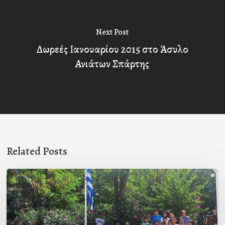
Next Post
Δωρεές Ιανουαρίου 2015 στο Άσυλο
Ανιάτων Σπάρτης
Related Posts
Με
την
β΄
περίοδο