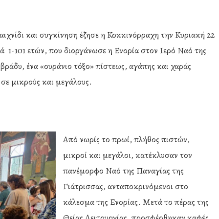
αιχνίδι και συγκίνηση έζησε η Κοκκινόρραχη την Κυριακή 22
ιά 1-101 ετών, που διοργάνωσε η Ενορία στον Ιερό Ναό της
βράδυ, ένα «ουράνιο τόξο» πίστεως, αγάπης και χαράς
σε μικρούς και μεγάλους.
Από νωρίς το πρωί, πλήθος πιστών,
μικροί και μεγάλοι, κατέκλυσαν τον
πανέμορφο Ναό της Παναγίας της
Γιάτρισσας, ανταποκρινόμενοι στο
κάλεσμα της Ενορίας. Μετά το πέρας της
Θείας Λειτουργίας, προσφέρθηκαν καφές,