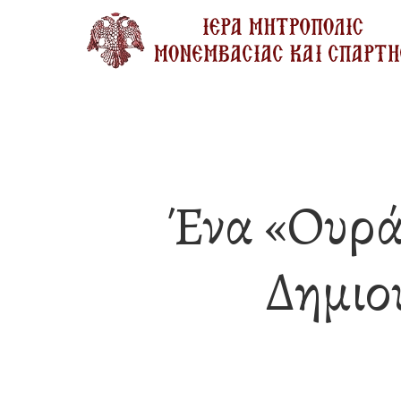
Skip
to
main
content
Ένα «ουρά
Δημιο