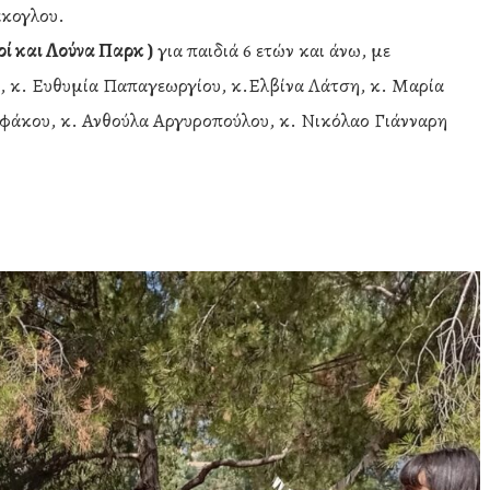
άκογλου.
οί και Λούνα Παρκ )
για παιδιά 6 ετών και άνω, με
, κ. Ευθυμία Παπαγεωργίου, κ.Ελβίνα Λάτση, κ. Μαρία
ιφάκου, κ. Ανθούλα Αργυροπούλου, κ. Νικόλαο Γιάνναρη