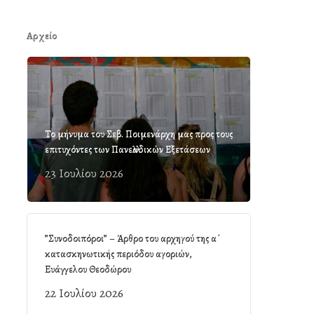
Αρχείο
Το μήνυμα του Σεβ. Ποιμενάρχη μας προς τους
επιτυχόντες των Πανελλαδικών Εξετάσεων
23 Ιουλίου 2026
”Συνοδοιπόροι” – Άρθρο του αρχηγού της α΄
κατασκηνωτικής περιόδου αγοριών,
Ευάγγελου Θεοδώρου
22 Ιουλίου 2026