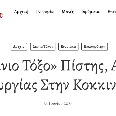
Αρχική
Γνωριμία
Μονές
Ιδρύματα
Επι
Αρχείο
Δελτία Τύπου
Ενοριακά
Επικαιρότητα
νιο Τόξο» Πίστης, 
υργίας Στην Κοκκι
25 Ιουνίου 2025