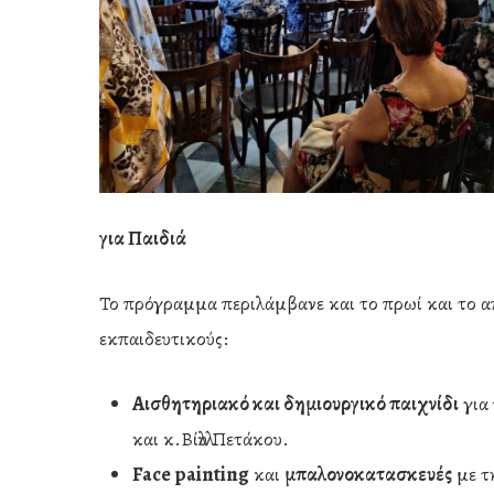
για Παιδιά
Το πρόγραμμα περιλάμβανε και το πρωί και το απ
εκπαιδευτικούς:
Αισθητηριακό και δημιουργικό παιχνίδι
για 
και κ.Βίλλυ Πετάκου.
Face painting
και
μπαλονοκατασκευές
με τ