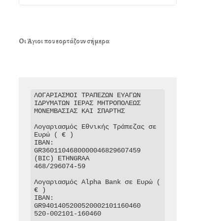
Οι Άγιοι που εορτάζουν σήμερα
ΛΟΓΑΡΙΑΣΜΟΙ ΤΡΑΠΕΖΩΝ ΕΥΑΓΩΝ 
ΙΔΡΥΜΑΤΩΝ ΙΕΡΑΣ ΜΗΤΡΟΠΟΛΕΩΣ 
ΜΟΝΕΜΒΑΣΙΑΣ ΚΑΙ ΣΠΑΡΤΗΣ

Λογαριασμός Εθνικής Τράπεζας σε 
Ευρώ ( € )

IBAN: 
GR3601104680000046829607459

(BIC) ETHNGRAA

468/296074-59

Λογαριασμός Alpha Bank σε Ευρώ ( 
€ )

IBAN: 
GR9401405200520002101160460

520-002101-160460
