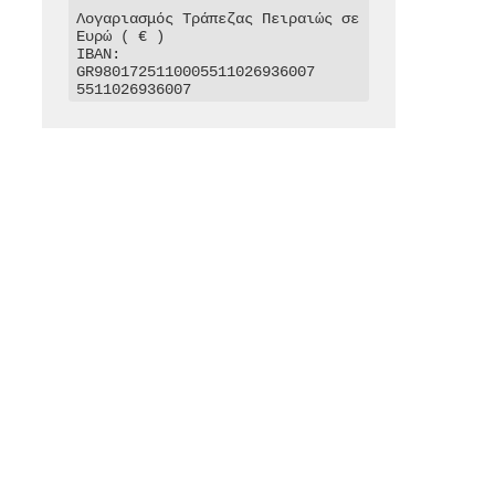
Λογαριασμός Τράπεζας Πειραιώς σε 
Ευρώ ( € )

IBAN: 
GR9801725110005511026936007

5511026936007