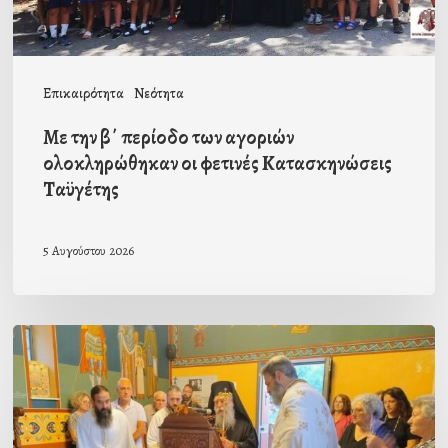
οι
φετινές
Κατασκηνώσεις
Επικαιρότητα
Νεότητα
Ταϋγέτης
Με την β΄ περίοδο των αγοριών
ολοκληρώθηκαν οι φετινές Κατασκηνώσεις
Ταϋγέτης
5 Αυγούστου 2026
Ιερά
Παράκληση
στον
οικισμό