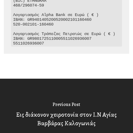
(BIC) ETHNGRAA

468/296074-59

Λογαριασμός Alpha Bank σε Ευρώ ( € )

IBAN: GR9401405200520002101160460

520-002101-160460

Λογαριασμός Τράπεζας Πειραιώς σε Ευρώ ( € )

IBAN: GR9801725110005511026936007

5511026936007
Previous Post
Εις διάκονον χειροτονία στον Ι.Ν Αγίας
Βαρβάρας Καλογωνιάς