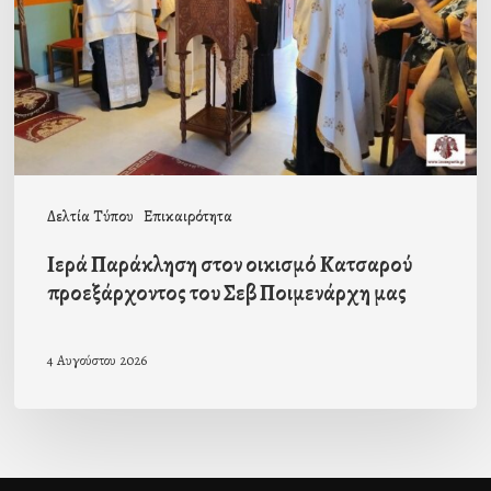
Κατσαρού
προεξάρχοντος
του
Σεβ
Ποιμενάρχη
μας
Δελτία Τύπου
Επικαιρότητα
Ιερά Παράκληση στον οικισμό Κατσαρού
προεξάρχοντος του Σεβ Ποιμενάρχη μας
4 Αυγούστου 2026