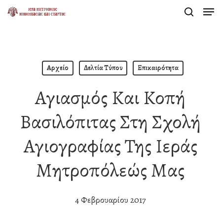
Men
Skip
search
to
Close
main
Menu
content
Αρχείο
Δελτία Τύπου
Επικαιρότητα
Αγιασμός Και Κοπή
Βασιλόπιτας Στη Σχολή
Αγιογραφίας Της Ιεράς
Μητροπόλεώς Μας
4 Φεβρουαρίου 2017