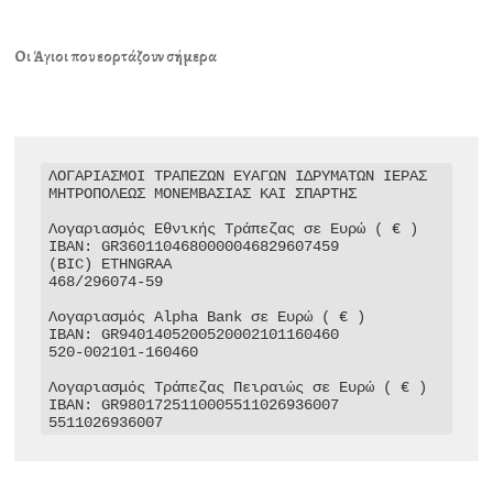
Οι Άγιοι που εορτάζουν σήμερα
ΛΟΓΑΡΙΑΣΜΟΙ ΤΡΑΠΕΖΩΝ ΕΥΑΓΩΝ ΙΔΡΥΜΑΤΩΝ ΙΕΡΑΣ 
ΜΗΤΡΟΠΟΛΕΩΣ ΜΟΝΕΜΒΑΣΙΑΣ ΚΑΙ ΣΠΑΡΤΗΣ

Λογαριασμός Εθνικής Τράπεζας σε Ευρώ ( € )

IBAN: GR3601104680000046829607459

(BIC) ETHNGRAA

468/296074-59

Λογαριασμός Alpha Bank σε Ευρώ ( € )

IBAN: GR9401405200520002101160460

520-002101-160460

Λογαριασμός Τράπεζας Πειραιώς σε Ευρώ ( € )

IBAN: GR9801725110005511026936007

5511026936007