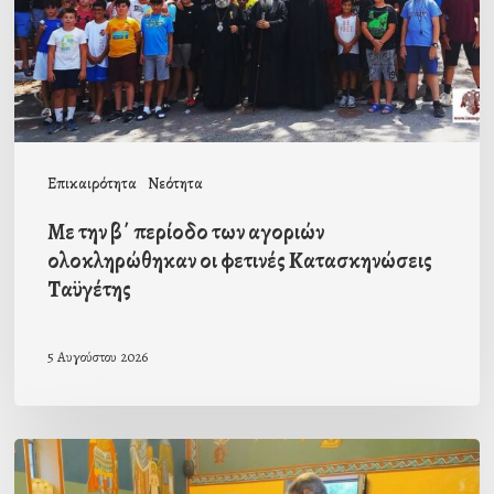
αγοριών
ολοκληρώθηκαν
οι
φετινές
Κατασκηνώσεις
Επικαιρότητα
Νεότητα
Ταϋγέτης
Με την β΄ περίοδο των αγοριών
ολοκληρώθηκαν οι φετινές Κατασκηνώσεις
Ταϋγέτης
5 Αυγούστου 2026
Ιερά
Παράκληση