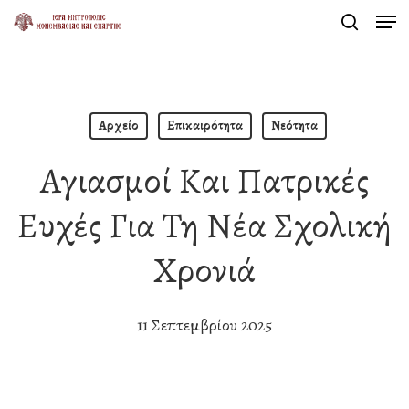
Men
Skip
search
to
Close
main
Menu
content
Αρχείο
Επικαιρότητα
Νεότητα
Αγιασμοί Και Πατρικές
Ευχές Για Τη Νέα Σχολική
Χρονιά
11 Σεπτεμβρίου 2025