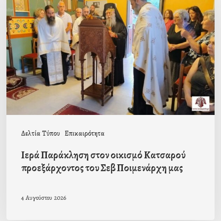
στον
οικισμό
Κατσαρού
προεξάρχοντος
του
Σεβ
Ποιμενάρχη
μας
Δελτία Τύπου
Επικαιρότητα
Ιερά Παράκληση στον οικισμό Κατσαρού
προεξάρχοντος του Σεβ Ποιμενάρχη μας
4 Αυγούστου 2026