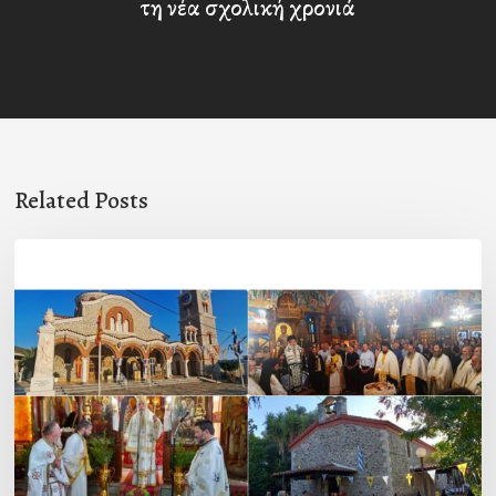
τη νέα σχολική χρονιά
Related Posts
Η
εορτή
της
Μεταμορφώσεως
του
Σωτήρος
σε