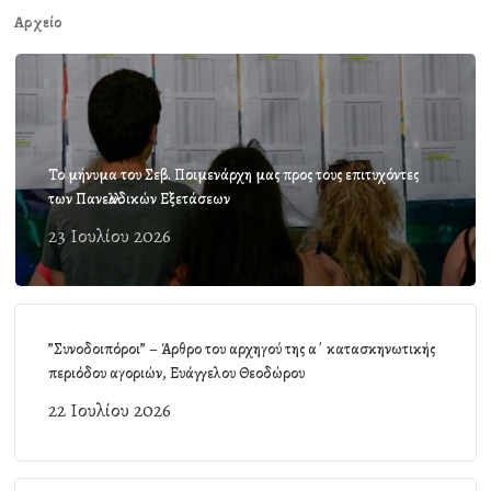
Αρχείο
Το μήνυμα του Σεβ. Ποιμενάρχη μας προς τους επιτυχόντες
των Πανελλαδικών Εξετάσεων
23 Ιουλίου 2026
”Συνοδοιπόροι” – Άρθρο του αρχηγού της α΄ κατασκηνωτικής
περιόδου αγοριών, Ευάγγελου Θεοδώρου
22 Ιουλίου 2026