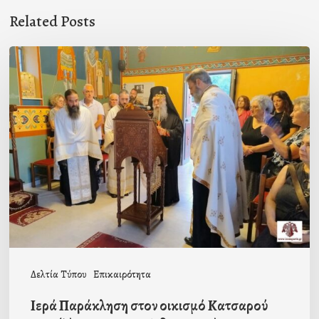
Related Posts
Ιερά
Παράκληση
στον
οικισμό
Κατσαρού
προεξάρχοντος
του
Σεβ
Ποιμενάρχη
μας
Δελτία Τύπου
Επικαιρότητα
Ιερά Παράκληση στον οικισμό Κατσαρού