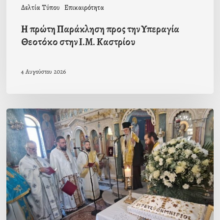
Δελτία Τύπου
Επικαιρότητα
Η πρώτη Παράκληση προς την Υπεραγία
Θεοτόκο στην Ι.Μ. Καστρίου
4 Αυγούστου 2026
Αρχιερατικό
μνημόσυνο
για
τον
π.
Δημήτριο
Μαρτσούκο