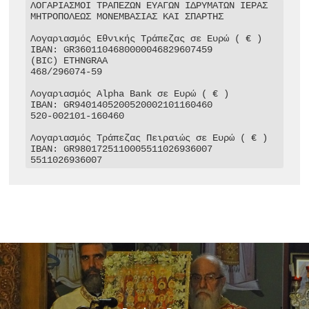
ΛΟΓΑΡΙΑΣΜΟΙ ΤΡΑΠΕΖΩΝ ΕΥΑΓΩΝ ΙΔΡΥΜΑΤΩΝ ΙΕΡΑΣ 
ΜΗΤΡΟΠΟΛΕΩΣ ΜΟΝΕΜΒΑΣΙΑΣ ΚΑΙ ΣΠΑΡΤΗΣ

Λογαριασμός Εθνικής Τράπεζας σε Ευρώ ( € )

IBAN: GR3601104680000046829607459

(BIC) ETHNGRAA

468/296074-59

Λογαριασμός Alpha Bank σε Ευρώ ( € )

IBAN: GR9401405200520002101160460

520-002101-160460

Λογαριασμός Τράπεζας Πειραιώς σε Ευρώ ( € )

IBAN: GR9801725110005511026936007

5511026936007