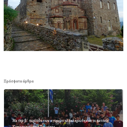
Πρόσφατα άρθρα
Με την β΄ περίοδο των αγοριών ολοκληρώθηκαν οι φετινές
Κατασκηνώσεις Ταϋγέτης