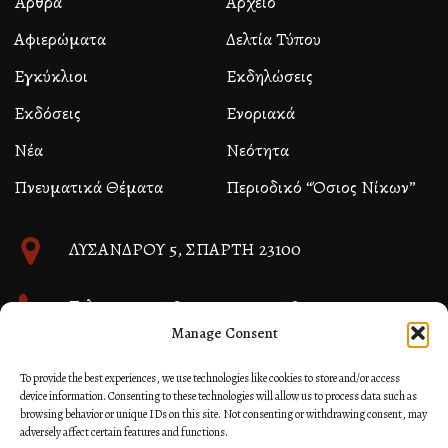
Άρθρα
Αρχείο
Αφιερώματα
Δελτία Τύπου
Εγκύκλιοι
Εκδηλώσεις
Εκδόσεις
Ενοριακά
Νέα
Νεότητα
Πνευματικά Θέματα
Περιοδικό “Όσιος Νίκων”
ΛΥΣΑΝΔΡΟΥ 5, ΣΠΑΡΤΗ 23100
Τηλ. 27310 26580 και 27310 26581
Manage Consent
info@immspartis.gr
To provide the best experiences, we use technologies like cookies to store and/or access
device information. Consenting to these technologies will allow us to process data such as
browsing behavior or unique IDs on this site. Not consenting or withdrawing consent, may
adversely affect certain features and functions.