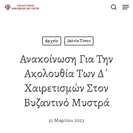
Men
Skip
search
to
Close
main
Menu
content
Αρχείο
Δελτία Τύπου
Ανακοίνωση Για Την
Ακολουθία Των Δ΄
Χαιρετισμών Στον
Βυζαντινό Μυστρά
12 Μαρτίου 2023