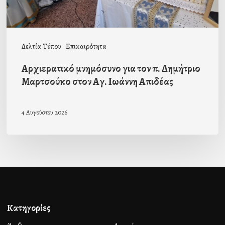
στον
Αγ.
Ιωάννη
Δελτία Τύπου
Επικαιρότητα
Απιδέας
Αρχιερατικό μνημόσυνο για τον π. Δημήτριο
Μαρτσούκο στον Αγ. Ιωάννη Απιδέας
4 Αυγούστου 2026
Κατηγορίες