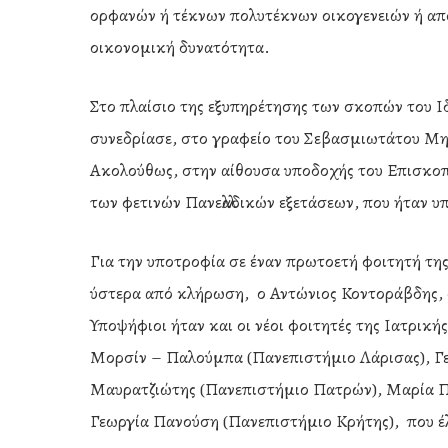
ορφανών ή τέκνων πολυτέκνων οικογενειών ή από
οικονομική δυνατότητα.
Στο πλαίσιο της εξυπηρέτησης των σκοπών του Ι
συνεδρίασε, στο γραφείο του Σεβασμιωτάτου Μη
Ακολούθως, στην αίθουσα υποδοχής του Επισκοπε
των φετινών Πανελλαδικών εξετάσεων, που ήταν υπ
Για την υποτροφία σε έναν πρωτοετή φοιτητή τη
ύστερα από κλήρωση, ο Αντώνιος Κοντοράβδης, 
Υποψήφιοι ήταν και οι νέοι φοιτητές της Ιατρικ
Μορσίν – Παλούμπα (Πανεπιστήμιο Λάρισας), Γ
Μαυρατζιώτης (Πανεπιστήμιο Πατρών), Μαρία Π
Γεωργία Πανούση (Πανεπιστήμιο Κρήτης), που έ