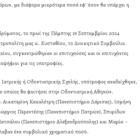
ρων, με διάφορα μικρότερα ποσά εφ’ όσον θα υπάρχει η
δρύματος, το πρωί της Πέμπτης 19 Σεπτεμβρίου 2024
τροπολίτη μας κ. Ευσταθίου, το Διοικητικό Συμβούλιο.
ίου, συγκεντρώθηκαν οι επιτυχούσες και οι επιτυχόντες
οψήφιοι για τις υποτροφίες.
ς Ιατρικής ή Οδοντιατρικής Σχολής, υπότροφος αναδείχθηκε,
ο οποίος θα φοιτήσει στην Οδοντιατρική Αθηνών.
ής: Αικατερίνη Κακαλέτρη (Πανεπιστήμιο Λάρισας), Ισμήνη
εώργιος Περεντέσης (Πανεπιστήμιο Πατρών), Σπυρίδων
ατσάλου (Πανεπιστήμιο Αλεξανδρούπολης) και Μαρία –
λαβαν ένα συμβολικό χρηματικό ποσό.