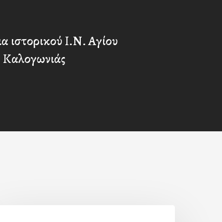
α ιστορικού Ι.Ν. Αγίου
 Καλογωνιάς
Η