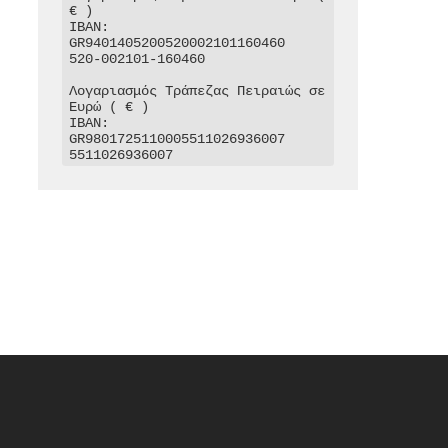
€ )

IBAN: 
GR9401405200520002101160460

520-002101-160460

Λογαριασμός Τράπεζας Πειραιώς σε 
Ευρώ ( € )

IBAN: 
GR9801725110005511026936007

5511026936007