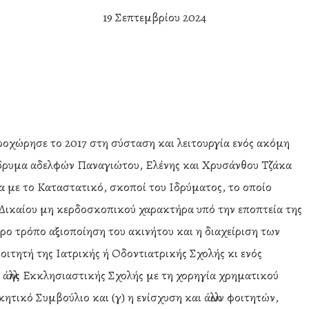
19 Σεπτεμβρίου 2024
χώρησε το 2017 στη σύσταση και λειτουργία ενός ακόμη
δρυμα αδελφών Παναγιώτου, Ελένης και Χρυσάνθου Τζάκα
 με το Καταστατικό, σκοποί του Ιδρύματος, το οποίο
Δικαίου μη κερδοσκοπικού χαρακτήρα υπό την εποπτεία της
ερο τρόπο αξιοποίηση του ακινήτου και η διαχείριση των
οιτητή της Ιατρικής ή Οδοντιατρικής Σχολής κι ενός
άλλης Εκκλησιαστικής Σχολής με τη χορηγία χρηματικού
κητικό Συμβούλιο και (γ) η ενίσχυση και άλλων φοιτητών,