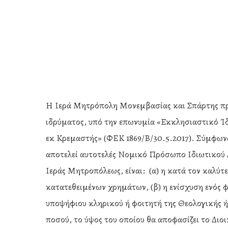
Η Ιερά Μητρόπολη Μονεμβασίας και Σπάρτης προ
ιδρύματος, υπό την επωνυμία «Εκκλησιαστικό Ί
εκ Κρεμαστής» (ΦΕΚ 1869/Β/30.5.2017). Σύμφωνα
αποτελεί αυτοτελές Νομικό Πρόσωπο Ιδιωτικού 
Ιεράς Μητροπόλεως, είναι: (α) η κατά τον καλύτ
κατατεθειμένων χρημάτων, (β) η ενίσχυση ενός φ
Hit enter to search or ESC to close
υποψήφιου κληρικού ή φοιτητή της Θεολογικής ή 
ποσού, το ύψος του οποίου θα αποφασίζει το Διοι