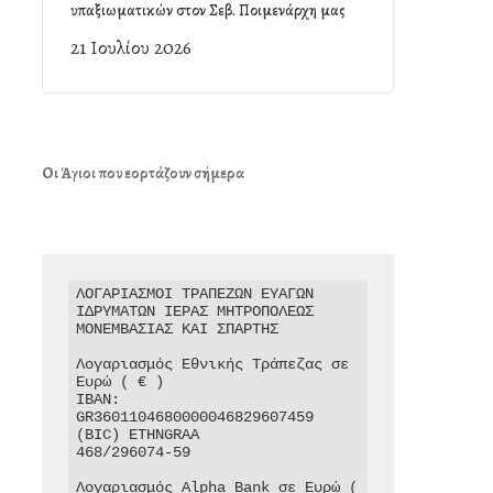
υπαξιωματικών στον Σεβ. Ποιμενάρχη μας
21 Ιουλίου 2026
Οι Άγιοι που εορτάζουν σήμερα
ΛΟΓΑΡΙΑΣΜΟΙ ΤΡΑΠΕΖΩΝ ΕΥΑΓΩΝ 
ΙΔΡΥΜΑΤΩΝ ΙΕΡΑΣ ΜΗΤΡΟΠΟΛΕΩΣ 
ΜΟΝΕΜΒΑΣΙΑΣ ΚΑΙ ΣΠΑΡΤΗΣ

Λογαριασμός Εθνικής Τράπεζας σε 
Ευρώ ( € )

IBAN: 
GR3601104680000046829607459

(BIC) ETHNGRAA

468/296074-59

Λογαριασμός Alpha Bank σε Ευρώ ( 