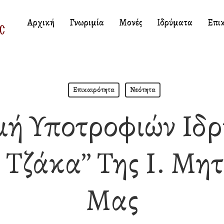
Αρχική
Γνωριμία
Μονές
Ιδρύματα
Επι
Επικαιρότητα
Νεότητα
μή Υποτροφιών Ιδρ
 Τζάκα’’ Της Ι. Μ
Μας