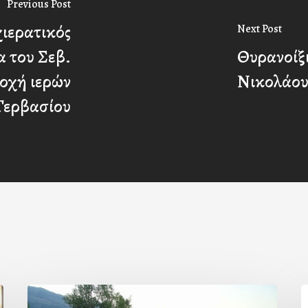
Previous Post
ιερατικός
Next Post
α του Σεβ.
Θυρανοίξι
οχή ιερών
Νικολάου
Γερβασίου
Πρόσκληση