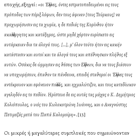
εποχής,εξηγεί:
«οι Έλληνες, όντες εστρατοπεδευμένοι εις τους
πρόποδας των πέριξ λόφων, δεν τους άφιναν [τους Τούρκους] να
προχωρήσωσιν εις τα χωρία, η δε πεδιάς της Κορίνθου ήτον
ακαλλιέργητος και κατάξηρος, ώστε μηδέ χόρτον ευρίσκετο εις
αυτάρκειαν δια τα άλογά τους. […], μ’ όλον τούτο ήτον εις κακήν
κατάστασιν και αυτοί και τα άλογά τους και απέθνησκον πλήθος εξ
αυτών. Οσάκις δε ώρμησαν εις θέσεις των Ελλήνων, δια να τους βιάσουν
να υποχωρήσουν, έπαθον τα πάνδεινα, επειδή σταθεροί οι Έλληνες τους
αντέκρουον και εφόνευον πολλούς, και ηχμαλώτιζον, και τους κατεδίωκον
αγεληδόν εις το πεδίον. Ηρίστευε δε εις αυτάς τας μάχας ο Κ. Δημήτριος
Κολιόπουλος, ο υιός του Κωλοκοτρώνη Ιωάννης, και ο Αναγνώστης
».[13]
Πετιμεζάς μετά του Παπά Καλομοίρη
Οι μικρές ή μεγαλύτερες συμπλοκές που σημειώνονταν