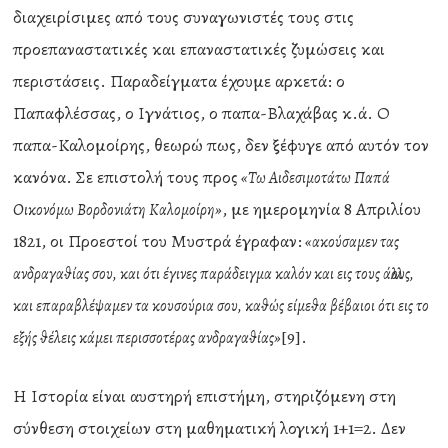
διαχειρίσιμες από τους συναγωνιστές τους στις
προεπαναστατικές και επαναστατικές ζυμώσεις και
περιστάσεις. Παραδείγματα έχουμε αρκετά: ο
Παπαφλέσσας, ο Ιγνάτιος, ο παπα-Βλαχάβας κ.ά. Ο
παπα-Καλομοίρης, θεωρώ πως, δεν ξέφυγε από αυτόν τον
κανόνα. Σε επιστολή τους προς
«Τω Αιδεσιμοτάτω Παπά
, με ημερομηνία 8 Απριλίου
Οικονόμω Βορδονιάτη Καλομοίρη»
1821, οι Προεστοί του Μυστρά έγραφαν:
«ακούσαμεν τας
ανδραγαθίας σου, και ότι έγινες παράδειγμα καλόν και εις τους άλλους,
και επαραβλέψαμεν τα κουσούρια σου, καθώς είμεθα βέβαιοι ότι εις το
[9].
εξής θέλεις κάμει περισσοτέρας ανδραγαθίας»
Η Ιστορία είναι αυστηρή επιστήμη, στηριζόμενη στη
σύνθεση στοιχείων στη μαθηματική λογική 1+1=2. Δεν