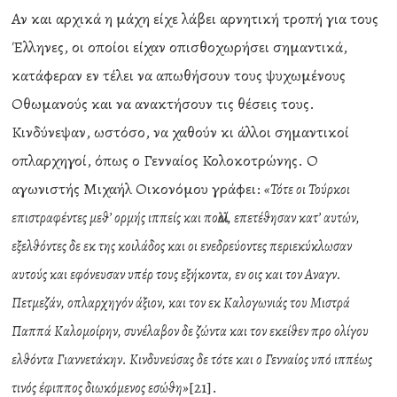
Αν και αρχικά η μάχη είχε λάβει αρνητική τροπή για τους
Έλληνες, οι οποίοι είχαν οπισθοχωρήσει σημαντικά,
κατάφεραν εν τέλει να απωθήσουν τους ψυχωμένους
Οθωμανούς και να ανακτήσουν τις θέσεις τους.
Κινδύνεψαν, ωστόσο, να χαθούν κι άλλοι σημαντικοί
οπλαρχηγοί, όπως ο Γενναίος Κολοκοτρώνης. Ο
αγωνιστής Μιχαήλ Οικονόμου γράφει:
«Τότε οι Τούρκοι
επιστραφέντες μεθ’ ορμής ιππείς και πολλοί, επετέθησαν κατ’ αυτών,
εξελθόντες δε εκ της κοιλάδος και οι ενεδρεύοντες περιεκύκλωσαν
αυτούς και εφόνευσαν υπέρ τους εξήκοντα, εν οις και τον Αναγν.
Πετμεζάν, οπλαρχηγόν άξιον, και τον εκ Καλογωνιάς του Μιστρά
Παππά Καλομοίρην, συνέλαβον δε ζώντα και τον εκείθεν προ ολίγου
ελθόντα Γιαννετάκην. Κινδυνεύσας δε τότε και ο Γενναίος υπό ιππέως
[21].
τινός έφιππος διωκόμενος εσώθη»