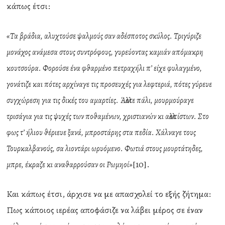
κάπως έτσι:
«Τα βράδια, αλυχτούσε ψαλμούς σαν αδέσποτος σκύλος. Τριγύριζε
μονάχος ανάμεσα στους συντρόφους, γυρεύοντας καμιάν απόμακρη
κουτσούρα. Φορούσε ένα φθαρμένο πετραχήλι π’ είχε φυλαγμένο,
γονάτιζε και πότες αρχίναγε τις προσευχές για λεφτεριά, πότες γύρευε
συγχώρεση για τις δικές του αμαρτίες. Άλλοτε πάλι, μουρμούραγε
τρισάγια για τις ψυχές των ποθαμένων, χριστιανών κι αλλοπίστων. Στο
φως τ’ ήλιου θέριευε ξανά, μπροστάρης στα πεδία. Χάλναγε τους
Τουρκαλβανούς, σα λιοντάρι ωρυόμενο. Φωτιά στους μουρτάτηδες,
[10].
μπρε, έκραζε κι αναθαρρούσαν οι Ρωμηοί»
Και κάπως έτσι, άρχισε να με απασχολεί το εξής ζήτημα:
Πως κάποιος ιερέας αποφάσιζε να λάβει μέρος σε έναν