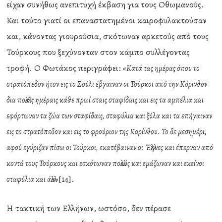
είχαν συνήθως ανεπιτυχή έκβαση για τους Οθωμανούς.
Και τούτο γιατί οι επαναστατημένοι καιροφυλακτούσαν
και, κάνοντας γιουρούσια, σκότωναν αρκετούς από τους
Τούρκους που ξεχύνονταν στον κάμπο συλλέγοντας
τροφή. Ο Φωτάκος περιγράφει:
«Κατά τας ημέρας όπου το
στρατόπεδον ήτον εις το Σούλι έβγαιναν οι Τούρκοι από την Κόρινθον
δια πολλαίς ημέραις κάθε πρωί σταις σταφίδαις και εις τα αμπέλια και
εφόρτωναν τα ζώα των σταφίδαις, σταφύλια και ξύλα και τα επήγαιναν
εις το στρατόπεδον και εις το φρούριον της Κορίνθου. Το δε μεσημέρι,
αφού εγύριζαν πίσω οι Τούρκοι, εκατέβαιναν οι Έλληνες και έπερναν από
κοντά τους Τούρκους και εσκότωναν πολλούς και εμάζωναν και εκείνοι
[14].
σταφύλια και άλλα»
Η τακτική των Ελλήνων, ωστόσο, δεν πέρασε