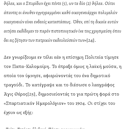
θήλεα, και ο Σπυρίδων έχει πέντε (5), ων τα δύο (2) θήλεα. Ούτοι
άπαντες οι άνωθεν εγγεγραμμένοι καθό οικογενειάρχαι πολυμελών
οικογενειών είναι ενδεούς καταστάσεως. Όθεν, επί τη δικαία αυτών
αιτήσει εκδίδομεν το παρόν πιστοποιητικόν ίνα τοις χρησιμεύση όπου
[24].
δει εις ζήτησιν των πατρικών εκδουλεύσεών των»
Δεν γνωρίζουμε εν τέλει εάν η επίσημη Πολιτεία τίμησε
τον Παπα-Καλομοίρη. Το έπραξε όμως η λαϊκή μούσα, η
οποία τον ύμνησε, αφιερώνοντάς του ένα δημοτικό
τραγούδι. Το κατέγραψε και το διέσωσε ο λαογράφος
Άγις Θέρος[25], δημοσιεύοντάς το για πρώτη φορά στο
«Σπαρτιατικόν Ημερολόγιον» του 1904. Οι στίχοι του
έχουν ως εξής: