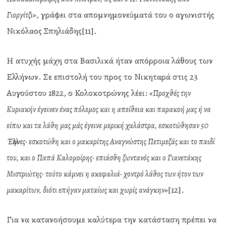
, γράφει στα απομνημονεύματά του ο αγωνιστής
Γιοργίτζι»
Νικόλαος Σπηλιάδης[11].
Η ατυχής μάχη στα Βασιλικά ήταν απόρροια λάθους των
Ελλήνων. Σε επιστολή του προς το Νικηταρά στις 23
Αυγούστου 1822, ο Κολοκοτρώνης λέει:
«Προχθές την
Κυριακήν έγεινεν ένας πόλεμος και η απείθεια και παρακοή μας ή να
είπω και τα λάθη μας μάς έγεινε μερική χαλάστρα, εσκοτώθησαν 50
Έλληνες· εσκοτώθη και ο μακαρίτης Αναγνώστης Πετιμεζάς και το παιδί
του, και ο Παπά Καλομοίρης· επιάσθη ζωντανός και ο Γιανετάκης
Μιστριώτης· τούτο κάμνει η ακεφαλιά· χοντρό λάθος των ήτον των
[12].
μακαρίτων, διότι επήγαν ματαίως και χωρίς ανάγκην»
Για να κατανοήσουμε καλύτερα την κατάσταση πρέπει να