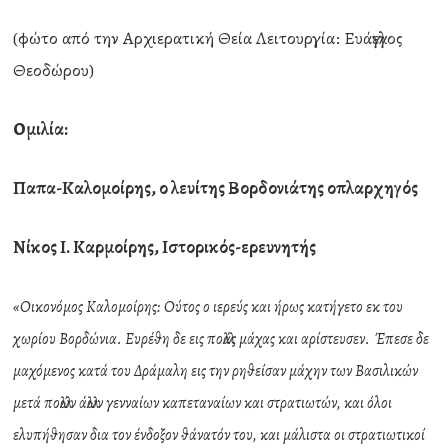
(φώτο από την Αρχιερατική Θεία Λειτουργία: Ευάγγελος
Θεοδώρου)
Ομιλία:
Παπα-Καλομοίρης, ο λευίτης Βορδονιάτης οπλαρχηγός
Νίκος Ι. Καρμοίρης, Ιστορικός-ερευνητής
«Οικονόμος Καλομοίρης: Ούτος ο ιερεύς και ήρως κατήγετο εκ του
χωρίου Βορδώνια. Ευρέθη δε εις πολλάς μάχας και αρίστευσεν. Έπεσε δε
μαχόμενος κατά του Δράμαλη εις την ρηθείσαν μάχην των Βασιλικών
μετά πολλών άλλων γενναίων καπεταναίων και στρατιωτών, και όλοι
ελυπήθησαν δια τον ένδοξον θάνατόν του, και μάλιστα οι στρατιωτικοί