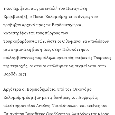
Υποστηρίζεται πως με εντολή του Παναγιώτη
Κρεββατά[6], ο Παπα-Καλομοίρης κι οι άντρες του
τράβηξαν αρχικά προς τα Βαρδουνοχώρια,
καταστρέφοντας τους πύργους των
Τουρκοβαρδουνιωτών, ώστε οι Οθωμανοί να απωλέσουν
μια σημαντική βάση τους στην Πελοπόννησο,
συλλαμβάνοντας παράλληλα αρκετούς επιφανείς Τούρκους
της περιοχής, οι οποίοι στάλθηκαν ως αιχμάλωτοι στην
Βορδόνια[7].
Αργότερα οι Βορειοδημότες, υπό τον Οικονόμο
Καλομοίρη, έσμιξαν με τις δυνάμεις του Λογγαστρίτη
κλεφταρματολού Αντώνη Νικολόπουλου και εκείνες του
Επισκόπου Βρεσθένης Θεοδώρητου, λαμβάνοντας μέρος