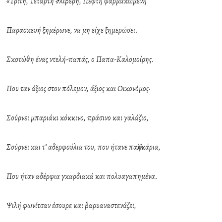
«Τρίτη, Τετάρτη θλιβερή, Πέφτη φαρμακωμένη
Παρασκευή ξημέρωνε, να μη είχε ξημερώσει.
Σκοτώθη ένας ντελή-παπάς, ο Παπα-Καλομοίρης.
Που ταν άξιος στον πόλεμον, άξιος και Οικονόμος·
Σούρνει μπαριάκι κόκκινο, πράσινο και γαλάζιο,
Σούρνει και τ’ αδερφούλια του, που ήτανε παλληκάρια,
Που ήταν αδέρφια γκαρδιακά και πολυαγαπημένα.
Ψιλή φωνίτσαν έσουρε και βαρυαναστενάζει,