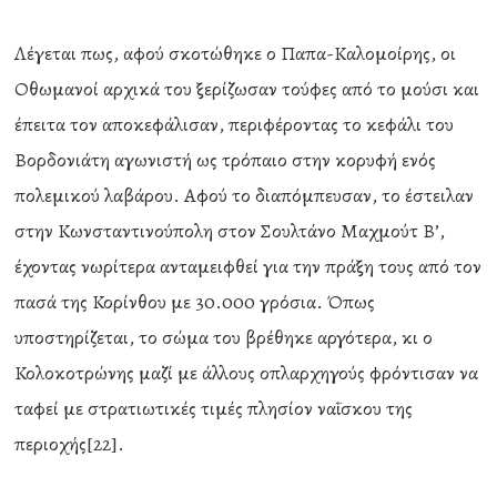
Λέγεται πως, αφού σκοτώθηκε ο Παπα-Καλομοίρης, οι
Οθωμανοί αρχικά του ξερίζωσαν τούφες από το μούσι και
έπειτα τον αποκεφάλισαν, περιφέροντας το κεφάλι του
Βορδονιάτη αγωνιστή ως τρόπαιο στην κορυφή ενός
πολεμικού λαβάρου. Αφού το διαπόμπευσαν, το έστειλαν
στην Κωνσταντινούπολη στον Σουλτάνο Μαχμούτ Β’,
έχοντας νωρίτερα ανταμειφθεί για την πράξη τους από τον
πασά της Κορίνθου με 30.000 γρόσια. Όπως
υποστηρίζεται, το σώμα του βρέθηκε αργότερα, κι ο
Κολοκοτρώνης μαζί με άλλους οπλαρχηγούς φρόντισαν να
ταφεί με στρατιωτικές τιμές πλησίον ναΐσκου της
περιοχής[22].