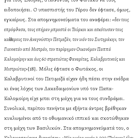
ειδοποιήσει. Ο υπασπιστής του Γέρου δεν έφτασε, όμως,
εγκαίρως. Στα απομνημονεύματα του αναφέρει:
«δεν τους
επρόφθασα, τους επήραν μπροστά οι Τούρκοι και εσκότωσαν τους
καλλίτερους τον Αναγνώστην Πετμεζάν, τον υιόν του Σωτηράκην, τον
Γιαννετάν από Μιστράν, τον περίφημον Οικονόμον Παππά
Καλομοίρην και έως 60 στρατιώτας Φαναρίτας, Καλαβρυτινούς και
[18]. Μόλις έφτασε ο Φωτάκος, οι
Μιστριώτας»
Καλαβρυτινοί του Πετιμεζά είχαν ήδη πέσει στην ενέδρα
κι ένας λόχος των Λακεδαιμονίων υπό τον Παπα-
Καλομοίρη είχε μπει στη μάχη για να τους συνδράμει.
Συνολικά, περίπου πενήντα με εξήντα άντρες βρέθηκαν
κυκλωμένοι από το οθωμανικό ιππικό και σκοτώθηκαν
στη μάχη των Βασιλικών. Στα απομνημονεύματά του, ο
Κολοκοτρώνης διηγείται: