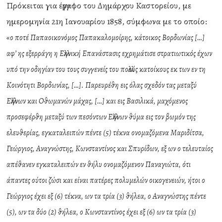
Πρόκειται για έγγραφο του Δημάρχου Καστορείου, με
ημερομηνία 21η Ιανουαρίου 1858, σύμφωνα με το οποίο:
«ο ποτέ Παπαοικονόμος Παπακαλομοίρης, κάτοικος Βορδωνίας […]
αφ’ ης εξερράγη η Ελληνική Επανάστασις εχρημάτισε στρατιωτικός έχων
υπό την οδηγίαν του τους συγγενείς του πολλούς κατοίκους εκ των εν τη
Κοινότητι Βορδωνίας, […]. Παρευρέθη εις όλας σχεδόν τας μεταξύ
Ελλήνων και Οθωμανών μάχας, […] και εις Βασιλικά, μαχόμενος
προσεφέρθη μεταξύ των πεσόντων Ελλήνων θύμα εις τον βωμόν της
ελευθερίας, εγκαταλειπών πέντε (5) τέκνα ονομαζόμενα Μαριδίτσα,
Γεώργιος, Αναγνώστης, Κωνσταντίνος και Σπυρίδων, εξ ων ο τελευταίος
απέθανεν εγκαταλειπών εν θήλυ ονομαζόμενον Παναγιώτα, ότι
άπαντες ούτοι ζώσι και είναι πατέρες πολυμελών οικογενειών, ήτοι ο
Γεώργιος έχει εξ (6) τέκνα, ων τα τρία (3) θήλεα, ο Αναγνώστης πέντε
(5), ων τα δύο (2) θήλεα, ο Κωνσταντίνος έχει εξ (6) ων τα τρία (3)