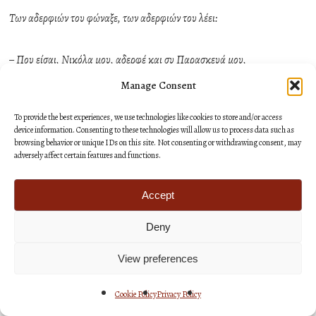
Των αδερφιών του φώναξε, των αδερφιών του λέει:
– Που είσαι, Νικόλα μου, αδερφέ και συ Παρασκευά μου,
Manage Consent
Κι’ εσύ Γιώργη παιδάκι μου, ογρήγορα προφτάστε·
To provide the best experiences, we use technologies like cookies to store and/or access
device information. Consenting to these technologies will allow us to process data such as
Φτάστε τ’ ογληγορότερο, για να με καταφτάστε,
browsing behavior or unique IDs on this site. Not consenting or withdrawing consent, may
adversely affect certain features and functions.
Να πάρτε το κεφάλι μου να πάρτε τ’ άρματά μου,
Accept
Να πάρτε το κεμέρι μου, με δεκοχτώ χιλιάδες,
Deny
View preferences
Να ειπήτε των παιδιών μου να μη με παντηχαίνουν,
Cookie Policy
Privacy Policy
Ποτέ να μη με καρτερούν, να μη με περιμένουν,