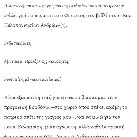
Πελοποννήσιοι οίτινες εγνώρισαν την ανδρείαν του και τον ηγάπων
, γράφει περιεκτικά ο Φωτάκος στο βιβλίο του «Βίοι
πολύ»
Πελοποννησίων Ανδρών»[1].
Σεβασμιώτατε,
Αξιότιμε κ. Πρόεδρε της Κοινότητας,
Συντοπίτες κληρικοί και λαϊκοί,
Είναι εξαιρετική τιμή για εμένα να βρίσκομαι στην
προγονική Βορδόνια –στο χωριό όπου στέκει ακόμη το
πατρικό σπίτι της γιαγιάς μου–, και να μιλώ για τον
παπα-Καλομοίρη, μιαν άγνωστη, αλλά καθόλα ηρωική
φυσιογνωμία του 1821. Για αυτό, Σεβασμιώτατε, σας