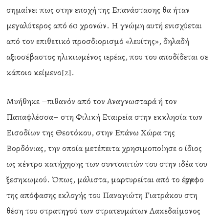
σημαίνει πως στην εποχή της Επανάστασης θα ήταν
μεγαλύτερος από 60 χρονών. Η γνώμη αυτή ενισχύεται
από τον επιθετικό προσδιορισμό «λευίτης», δηλαδή
αξιοσέβαστος ηλικιωμένος ιερέας, που του αποδίδεται σε
κάποιο κείμενο[2].
Μυήθηκε –πιθανόν από τον Αναγνωσταρά ή τον
Παπαφλέσσα– στη Φιλική Εταιρεία στην εκκλησία των
Εισοδίων της Θεοτόκου, στην Επάνω Χώρα της
Βορδόνιας, την οποία μετέπειτα χρησιμοποίησε ο ίδιος
ως κέντρο κατήχησης των συντοπιτών του στην ιδέα του
ξεσηκωμού. Όπως, μάλιστα, μαρτυρείται από το έγγραφο
της απόφασης εκλογής του Παναγιώτη Γιατράκου στη
θέση του στρατηγού των στρατευμάτων Λακεδαίμονος