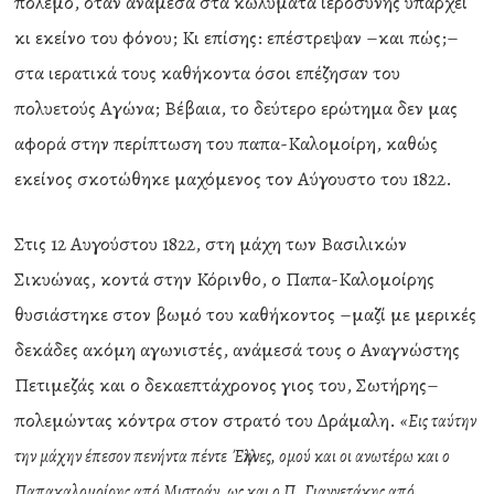
πόλεμο, όταν ανάμεσα στα κωλύματα ιεροσύνης υπάρχει
κι εκείνο του φόνου; Κι επίσης: επέστρεψαν –και πώς;–
στα ιερατικά τους καθήκοντα όσοι επέζησαν του
πολυετούς Αγώνα; Βέβαια, το δεύτερο ερώτημα δεν μας
αφορά στην περίπτωση του παπα-Καλομοίρη, καθώς
εκείνος σκοτώθηκε μαχόμενος τον Αύγουστο του 1822.
Στις 12 Αυγούστου 1822, στη μάχη των Βασιλικών
Σικυώνας, κοντά στην Κόρινθο, ο Παπα-Καλομοίρης
θυσιάστηκε στον βωμό του καθήκοντος –μαζί με μερικές
δεκάδες ακόμη αγωνιστές, ανάμεσά τους ο Αναγνώστης
Πετιμεζάς και ο δεκαεπτάχρονος γιος του, Σωτήρης–
πολεμώντας κόντρα στον στρατό του Δράμαλη.
«Εις ταύτην
την μάχην έπεσον πενήντα πέντε Έλληνες, ομού και οι ανωτέρω και ο
Παπακαλομοίρης από Μιστράν, ως και ο Π. Γιαννετάκης από