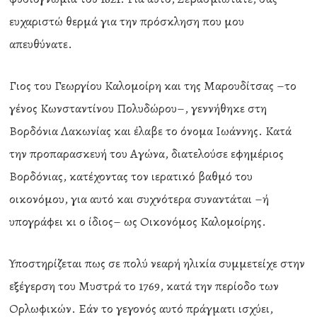
ευχαριστώ θερμά για την πρόσκληση που μου
απευθύνατε.
Γιος του Γεωργίου Καλομοίρη και της Μαρουδίτσας –το
γένος Κωνσταντίνου Πολυδώρου–, γεννήθηκε στη
Βορδόνια Λακωνίας και έλαβε το όνομα Ιωάννης. Κατά
την προπαρασκευή του Αγώνα, διατελούσε εφημέριος
Βορδόνιας, κατέχοντας τον ιερατικό βαθμό του
οικονόμου, για αυτό και συχνότερα συναντάται –ή
υπογράφει κι ο ίδιος– ως Οικονόμος Καλομοίρης.
Υποστηρίζεται πως σε πολύ νεαρή ηλικία συμμετείχε στην
εξέγερση του Μυστρά το 1769, κατά την περίοδο των
Ορλωφικών. Εάν το γεγονός αυτό πράγματι ισχύει,