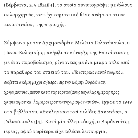
(Βέρβαινα, 2.5.1821)[3], το οποίο συνυπογράφει με άλλους
οπλαρχηγούς, κατείχε σημαντική θέση ανάμεσα στους
καπεταναίους της περιοχής.
Σύμφωνα με τον Αρχιμανδρίτη Μελέτιο Γαλανόπουλο, ο
Παπα-Καλομοίρης ανήγγειλε την έναρξη της Επανάστασης
με έναν πυροβολισμό, ρίχνοντας με ένα μικρό όπλο από
το παράθυρο του σπιτιού του.
«Το ιστορικόν αυτό τρομπόνι
σώζεται ακόμη μέχρι σήμερον εις την κώμην Βορδώνιαν,
χρησιμοποιούμενον κατά τας εορτασίμους μεγάλας ημέρας προς
, έγγραφε το 1939
χαιρετισμόν και λαμπρότερον πανηγυρισμόν αυτών»
στο βιβλίο του, «Εκκλησιαστικαί σελίδες Λακωνίας», ο
Γαλανόπουλος[4]. Κατά μία άλλη εκδοχή, ο Βορδονιάτης
ιερέας, αφού νωρίτερα είχε τελέσει λειτουργία,