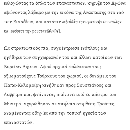
ευλογώντας τα όπλα των επαναστατών, κήρυξε τον Αγώνα
υψώνοντας λάβαρο με την εικόνα της Ανάστασης στο ναό
των Εισοδίων, και κατόπιν
«εξεδύθη την ιερατικήν του στολήν
[5]
και εφόρεσε την φουστανέλλαν»
.
Ως στρατιωτικός πια, συγκέντρωσε ενόπλους και
ηγήθηκε των συγχωριανών του και άλλων κατοίκων των
Βορείων Δήμων. Αφού αρχικά φυλάκισαν τους
αξιωματούχους Τούρκους του χωριού, οι δυνάμεις του
Παπα-Καλομοίρη κινήθηκαν προς Σουστιάνους και
Λογγάστρα και, φτάνοντας απέναντι από το κάστρο του
Μυστρά, οχυρώθηκαν σε σπήλαιο στη θέση Τρούπες,
αναμένοντας οδηγίες από την τοπική ηγεσία των
επαναστατών.