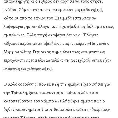
απαρατήρητη κι ο εχθρός δεν άργησε να τους στήσει
ενέδρα. Σύμφωνα με την επικρατέστερη εκδοχή[15],
κάποιοι από το τάγμα του Πετιμεζά έσπευσαν να
λαφυραγωγήσουν άλογο που είχε αφεθεί ως δόλωμα στους
αμπελώνες. Άλλη πηγή αναφέρει ότι κι οι Έλληνες
[16], ενώ ο
«έβγαιναν απρόσεκτα και εξαπλώνοντο εις τον κάμπον»
Μητροπολίτης Γερμανός σημειώνει πως
«απερισκέπτως
επροχώρησαν εις το πεδίον καταδιώκοντες τους εχθρούς, οίτινες είχον
[17].
ενέδραν εις ένα χείμαρρον»
Ο Κολοκοτρώνης, που εκείνη την ημέρα είχε κινήσει για
την Τρίπολη, ξαποσταίνοντας σε κάποιο λόφο και
κατοπτεύοντας τον κάμπο αντιλήφθηκε άμεσα πως ο
δήθεν παρατημένος ίππος θα αποδεικνυόταν «δούρειος»
για τους Έλληνες, στέλνοντας τον Φωτάκο να τους