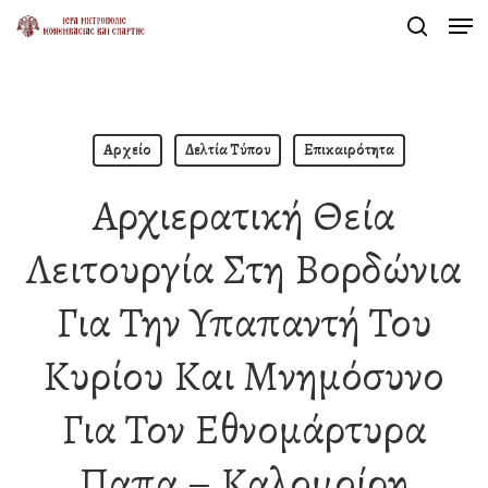
Men
Skip
search
to
Close
main
Menu
content
Αρχείο
Δελτία Τύπου
Επικαιρότητα
Αρχιερατική Θεία
Λειτουργία Στη Βορδώνια
Για Την Υπαπαντή Του
Κυρίου Και Μνημόσυνο
Για Τον Εθνομάρτυρα
Παπα – Καλομοίρη