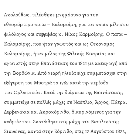
Ακολούθως, τελέσθηκε μνημόσυνο για τον
εθνομάρτυρα παπα – Καλομοίρη, για τον οποίο μίλησε ο
φιλόλογος και συγγραφέας κ. Νίκος Καρμοίρης. Ο παπα –
Καλομοίρης, που ήταν γνωστός και ως Οικονόμος
Καλομοίρης, ήταν μέλος της Φιλικής Εταιρείας και
αγωνιστής στην Επανάσταση του 1821 με καταγωγή από
την Βορδώνια. Από νεαρή ηλικία είχε συμμετάσχει στην
εξέγερση του Μυστρά το 1769 κατά την περίοδο
των Ορλωφικών. Κατά την διάρκεια της Επανάστασης
συμμετείχε σε πολλές μάχες σε Ναύπλιο, Άργος, Πάτρα,
Δερβενάκια και Ακροκόρινθο, διακρινόμενος για την
ανδρεία του. Σκοτώθηκε στη μάχη στο Βασιλικό της
Σικυώνας, κοντά στην Κόρινθο, στις 12 Αυγούστου 1822,