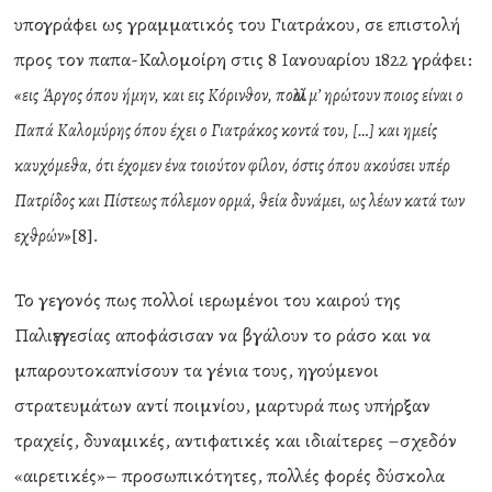
υπογράφει ως γραμματικός του Γιατράκου, σε επιστολή
προς τον παπα-Καλομοίρη στις 8 Ιανουαρίου 1822 γράφει:
«εις Άργος όπου ήμην, και εις Κόρινθον, πολλοί μ’ ηρώτουν ποιος είναι ο
Παπά Καλομύρης όπου έχει ο Γιατράκος κοντά του, […] και ημείς
καυχόμεθα, ότι έχομεν ένα τοιούτον φίλον, όστις όπου ακούσει υπέρ
Πατρίδος και Πίστεως πόλεμον ορμά, θεία δυνάμει, ως λέων κατά των
[8]
εχθρών»
.
Το γεγονός πως πολλοί ιερωμένοι του καιρού της
Παλιγγενεσίας αποφάσισαν να βγάλουν το ράσο και να
μπαρουτοκαπνίσουν τα γένια τους, ηγούμενοι
στρατευμάτων αντί ποιμνίου, μαρτυρά πως υπήρξαν
τραχείς, δυναμικές, αντιφατικές και ιδιαίτερες –σχεδόν
«αιρετικές»– προσωπικότητες, πολλές φορές δύσκολα