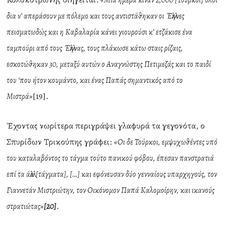
«Μία ημέρα κινάν 2,000 [Τούρκοι] όλοι
δια ν’ απεράσουν με πόλεμο και τους αντιστάθηκαν οι Έλληνες
πεισματωδώς και η Καβαλαρία κάνει γιουρούσι κ’ ετζάκισε ένα
ταμπούρι από τους Έλληνας, τους πλάκωσε κάτω σταις ρίζαις,
εσκοτώθηκαν 30, μεταξύ αυτών ο Αναγνώστης Πετιμεζάς και το παιδί
του ‘που ήτον κουμάντο, και ένας Παπάς σημαντικός από το
[19].
Μιστρά»
Έχοντας νωρίτερα περιγράψει γλαφυρά τα γεγονότα, ο
Σπυρίδων Τρικούπης γράφει:
«Οι δε Τούρκοι, εμψυχωθέντες υπό
του καταλαβόντος το τάγμα τούτο πανικού φόβου, έπεσαν πανστρατιά
επί τα άλλα [τάγματα], […] και εφόνευσαν δύο γενναίους υπαρχηγούς, τον
Γιαννετάν Μιστριώτην, τον Οικόνομον Παπά Καλομοίρην, και ικανούς
.
στρατιώτας»
[20]