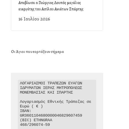
Απεβίωσε ο Γεώργιος Λουπός μεγάλος
ευεργέτης του Ασύλου Ανιάτων Σπάρτης
16 Ιουλίου 2026
Οι Άγιοι που εορτάζουν σήμερα
ΛΟΓΑΡΙΑΣΜΟΙ ΤΡΑΠΕΖΩΝ ΕΥΑΓΩΝ 
ΙΔΡΥΜΑΤΩΝ ΙΕΡΑΣ ΜΗΤΡΟΠΟΛΕΩΣ 
ΜΟΝΕΜΒΑΣΙΑΣ ΚΑΙ ΣΠΑΡΤΗΣ

Λογαριασμός Εθνικής Τράπεζας σε 
Ευρώ ( € )

IBAN: 
GR3601104680000046829607459

(BIC) ETHNGRAA

468/296074-59
