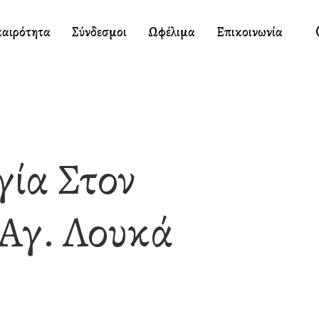
καιρότητα
Σύνδεσμοι
Ωφέλιμα
Επικοινωνία
γία Στον
 Αγ. Λουκά