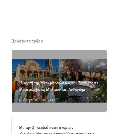
Πρόσφατα άρθρα
Η εορτή της Μεταμορφώσεως του Σωτήρος σε
Μεταμόρφωση Μολάων και Ανθοχώρι
6 Αυγούστου 2026
Με την β΄ περίοδο των αγοριών