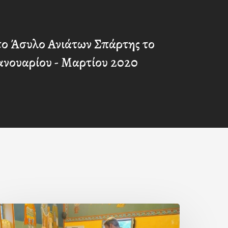
το Άσυλο Ανιάτων Σπάρτης το
ανουαρίου - Μαρτίου 2020
ερά
αράκληση