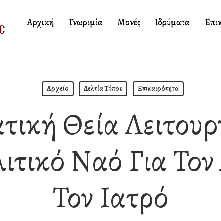
Αρχική
Γνωριμία
Μονές
Ιδρύματα
Επι
Αρχείο
Δελτία Τύπου
Επικαιρότητα
τική Θεία Λειτουρ
τικό Ναό Για Τον
Τον Ιατρό