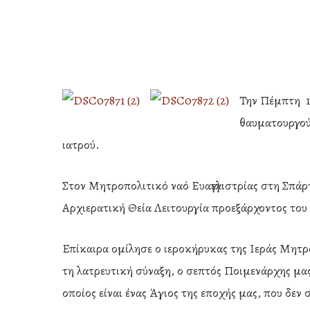
Την Πέμπτη 1
θαυματουργού
ιατρού.
Στον Μητροπολιτικό ναό Ευαγγελιστρίας στη Σπά
Αρχιερατική Θεία Λειτουργία προεξάρχοντος το
Επίκαιρα ομίλησε ο ιεροκήρυκας της Ιεράς Μητ
τη λατρευτική σύναξη, ο σεπτός Ποιμενάρχης μα
Hit enter to search or ESC to close
οποίος είναι ένας Άγιος της εποχής μας, που δε