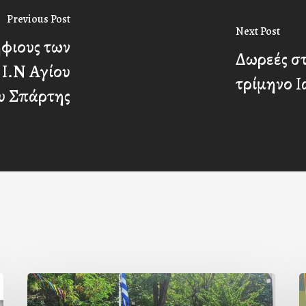
Previous Post
Next Post
φιους των
Δωρεές σ
 Ι.Ν Αγίου
τρίμηνο Ι
υ Σπάρτης
Με
Ι
την
Π