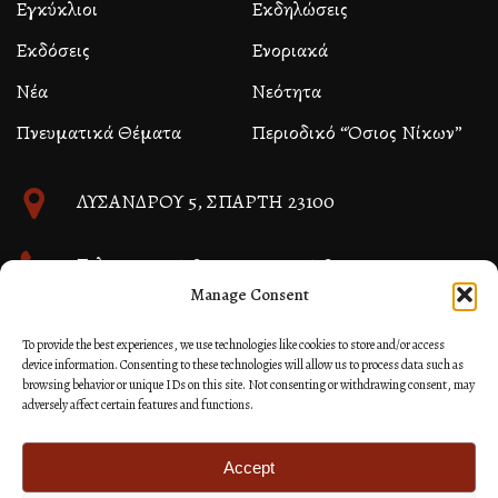
Εγκύκλιοι
Εκδηλώσεις
Εκδόσεις
Ενοριακά
Νέα
Νεότητα
Πνευματικά Θέματα
Περιοδικό “Όσιος Νίκων”
ΛΥΣΑΝΔΡΟΥ 5, ΣΠΑΡΤΗ 23100
Τηλ. 27310 26580 και 27310 26581
Manage Consent
info@immspartis.gr
To provide the best experiences, we use technologies like cookies to store and/or access
device information. Consenting to these technologies will allow us to process data such as
browsing behavior or unique IDs on this site. Not consenting or withdrawing consent, may
adversely affect certain features and functions.
© 2024 ΙΕΡΑ ΜΗΤΡΟΠΟΛΙΣ ΜΟΝΕΜΒΑΣΙΑΣ ΚΑΙ
ΣΠΑΡΤΗΣ
Accept