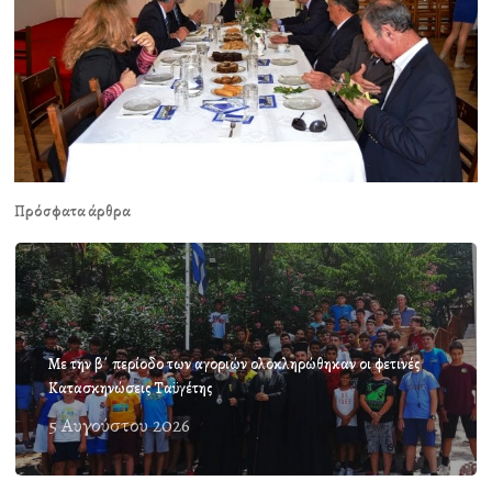
Πρόσφατα άρθρα
Με την β΄ περίοδο των αγοριών ολοκληρώθηκαν οι φετινές
Κατασκηνώσεις Ταϋγέτης
5 Αυγούστου 2026