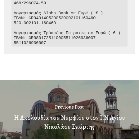
468/296074-59

Λογαριασμός Alpha Bank σε Ευρώ ( € )

IBAN: GR9401405200520002101160460

520-002101-160460

Λογαριασμός Τράπεζας Πειραιώς σε Ευρώ ( € )

IBAN: GR9801725110005511026936007

5511026936007
Previous Post
Η Ακολουθία του Νυμφίου στον Ι.Ν Αγίου
Νικολάου Σπάρτης