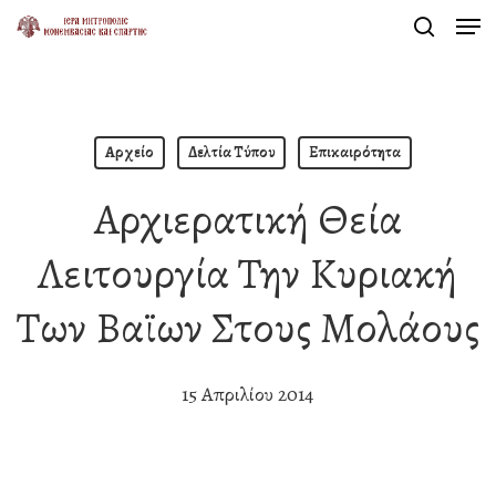
Men
Skip
search
to
Close
main
Menu
content
Αρχείο
Δελτία Τύπου
Επικαιρότητα
Αρχιερατική Θεία
Λειτουργία Την Κυριακή
Των Βαϊων Στους Μολάους
15 Απριλίου 2014