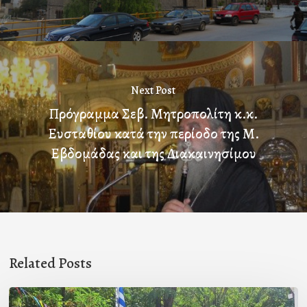
Next Post
Πρόγραμμα Σεβ. Μητροπολίτη κ.κ.
Ευσταθίου κατά την περίοδο της Μ.
Εβδομάδας και της Διακαινησίμου
Related Posts
Με