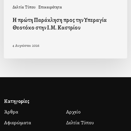
Καστρίου
Δελτία Τύπου
Επικαιρότητα
Η πρώτη Παράκληση προς την Υπεραγία
Θεοτόκο στην Ι.Μ. Καστρίου
4 Αυγούστου 2026
Κατηγορίες
Άρθρα
Αρχείο
Αφιερώματα
Δελτία Τύπου