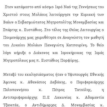
Στoν κατάμεστο από κόσμο Ιερό Ναό της Γεννήσεως του
Χριστού στους Μολάους λειτούργησε την Κυριακή των
Βαΐων ο Σεβασμιώτατος Μητροπολίτης Μονεμβασίας και
Σπάρτης κ. Ευστάθιος. Στο τέλος της Θείας Λειτουργίας ο
Ποιμενάρχης μας χειροθέτησε σε Αναγνώστη τον μαθητή
του Λυκείου Μολάων Παναγιώτη Κατσουρίνη. Το θείο
λόγο κήρυξε ο Διάκονος και Ιεροκήρυκας της Ιεράς
Μητροπόλεως μας π. Ευστάθιος Πορφύρης.
Μεταξύ του εκκλησιάσματος ήταν ο Υφυπουργός Εθνικής
Άμυνας κ. Αθανάσιος Δαβάκης, ο Περιφερειάρχης
Πελοποννήσου κ. Πέτρος Τατούλης, η
Αντιπεριφερειάρχης Π.Ε Λακωνίας κ. Αδαμαντία
Τζανετέα, ο Αντιδήμαρχος Δ. Μονεμβασίας κ.