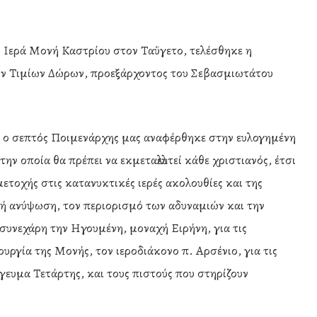
ν Ιερά Μονή Καστρίου στον Ταΰγετο, τελέσθηκε η
ων Τιμίων Δώρων, προεξάρχοντος του Σεβασμιωτάτου
ς, ο σεπτός Ποιμενάρχης μας αναφέρθηκε στην ευλογημένη
ν οποία θα πρέπει να εκμεταλλευτεί κάθε χριστιανός, έτσι
ετοχής στις κατανυκτικές ιερές ακολουθίες και της
ική ανύψωση, τον περιορισμό των αδυναμιών και την
συνεχάρη την Ηγουμένη, μοναχή Ειρήνη, για τις
υργία της Μονής, τον ιεροδιάκονο π. Αρσένιο, για τις
όγευμα Τετάρτης, και τους πιστούς που στηρίζουν