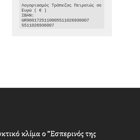
Λογαριασμός Τράπεζας Πειραιώς σε 
Ευρώ ( € )

IBAN: 
GR9801725110005511026936007

5511026936007
κτικό κλίμα ο ”Εσπερινός της