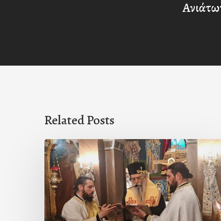
Ανιάτω
Related Posts
Ιερά
Παράκληση
στον
Ι.Ν.
Κοιμήσεως