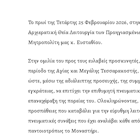
Το πρωί της Τετάρτης 25 Φεβρουαρίου 2026, στη
Αρχιερατική Θεία Λειτουργία των Προηγιασμέν
Μητροπολίτη μας κ. Ευσταθίου.
Στην ομιλία του προς τους ευλαβείς προσκυνητέ
περίοδο της Αγίας και Μεγάλης Τεσσαρακοστής, τη
ώστε, μέσω της αδιάλειπτης προσευχής, της συμμ
εγκράτειας, να επιτύχει την επιθυμητή πνευματ
επαναχάραξη της πορείας του. Ολοκληρώνοντας, 
προσπάθειες που καταβάλει για την εύρυθμη λειτο
Hit enter to search or ESC to close
πνευματικές συνάξεις που έχει αναλάβει κάθε απ
παντοιοτρόπως το Μοναστήρι.