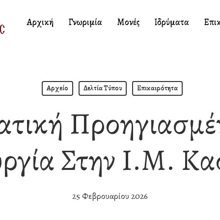
Αρχική
Γνωριμία
Μονές
Ιδρύματα
Επι
Αρχείο
Δελτία Τύπου
Επικαιρότητα
ατική Προηγιασμέ
υργία Στην Ι.Μ. Κα
25 Φεβρουαρίου 2026