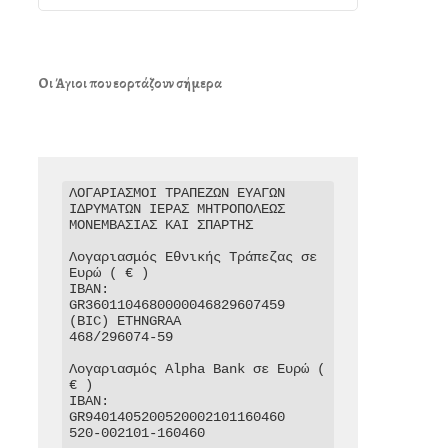
Οι Άγιοι που εορτάζουν σήμερα
ΛΟΓΑΡΙΑΣΜΟΙ ΤΡΑΠΕΖΩΝ ΕΥΑΓΩΝ 
ΙΔΡΥΜΑΤΩΝ ΙΕΡΑΣ ΜΗΤΡΟΠΟΛΕΩΣ 
ΜΟΝΕΜΒΑΣΙΑΣ ΚΑΙ ΣΠΑΡΤΗΣ

Λογαριασμός Εθνικής Τράπεζας σε 
Ευρώ ( € )

IBAN: 
GR3601104680000046829607459

(BIC) ETHNGRAA

468/296074-59

Λογαριασμός Alpha Bank σε Ευρώ ( 
€ )

IBAN: 
GR9401405200520002101160460

520-002101-160460
