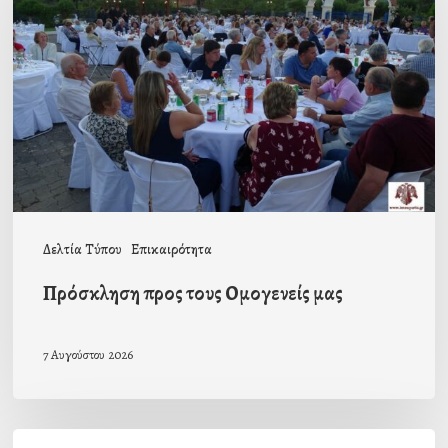
τους
Ομογενείς
μας
Δελτία Τύπου
Επικαιρότητα
Πρόσκληση προς τους Ομογενείς μας
7 Αυγούστου 2026
Η