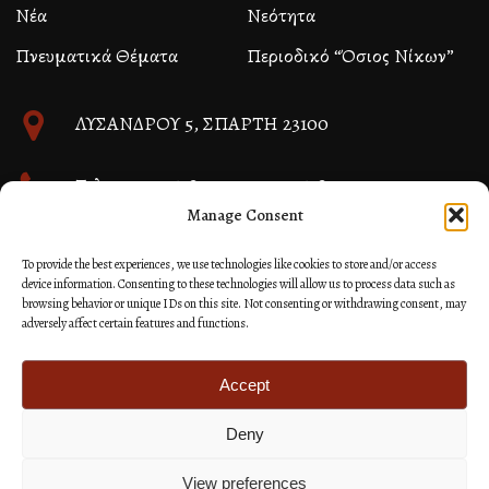
Νέα
Νεότητα
Πνευματικά Θέματα
Περιοδικό “Όσιος Νίκων”
ΛΥΣΑΝΔΡΟΥ 5, ΣΠΑΡΤΗ 23100
Τηλ. 27310 26580 και 27310 26581
Manage Consent
info@immspartis.gr
To provide the best experiences, we use technologies like cookies to store and/or access
device information. Consenting to these technologies will allow us to process data such as
browsing behavior or unique IDs on this site. Not consenting or withdrawing consent, may
adversely affect certain features and functions.
© 2024 ΙΕΡΑ ΜΗΤΡΟΠΟΛΙΣ ΜΟΝΕΜΒΑΣΙΑΣ ΚΑΙ
ΣΠΑΡΤΗΣ
Accept
Deny
Κατασκευή Ιστοσελίδων Site as you GO: Falcon από
Hellenic Technologies
View preferences