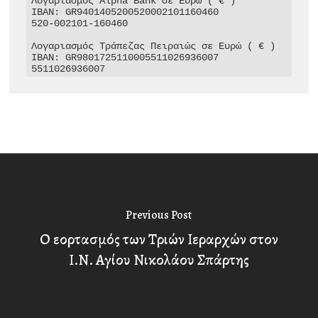
Λογαριασμός Alpha Bank σε Ευρώ ( € )

IBAN: GR9401405200520002101160460

520-002101-160460

Λογαριασμός Τράπεζας Πειραιώς σε Ευρώ ( € )

IBAN: GR9801725110005511026936007

5511026936007
Previous Post
Ο εορτασμός των Τριών Ιεραρχών στον
Ι.Ν. Αγίου Νικολάου Σπάρτης