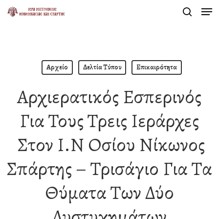
Men
Skip
search
to
Close
main
Menu
content
Αρχείο
Δελτία Τύπου
Επικαιρότητα
Αρχιερατικός Εσπερινός
Για Τους Τρεις Ιεράρχες
Στον Ι.Ν Οσίου Νίκωνος
Σπάρτης – Τρισάγιο Για Τα
Θύματα Των Δύο
Δυστυχημάτων