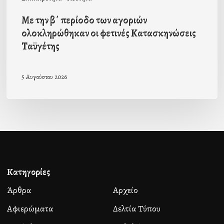
Ταϋγέτης
Με την β΄ περίοδο των αγοριών
ολοκληρώθηκαν οι φετινές Κατασκηνώσεις
Ταϋγέτης
5 Αυγούστου 2026
Κατηγορίες
Άρθρα
Αρχείο
Αφιερώματα
Δελτία Τύπου