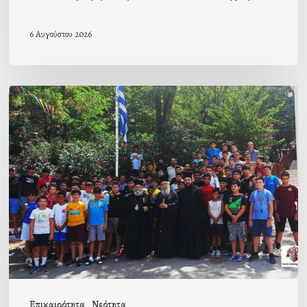
6 Αυγούστου 2026
Με
την
β΄
περίοδο
των
αγοριών
ολοκληρώθηκαν
οι
φετινές
Κατασκηνώσεις
Επικαιρότητα
Νεότητα