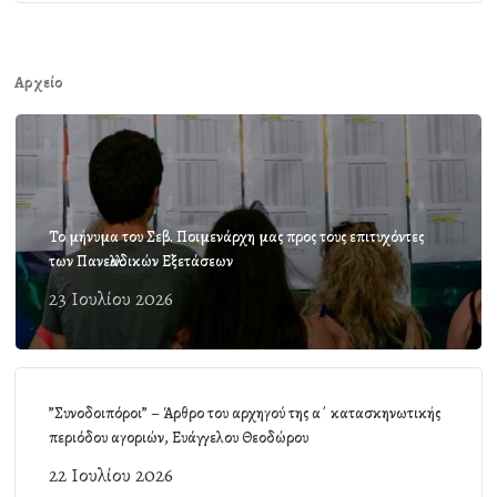
Αρχείο
Το μήνυμα του Σεβ. Ποιμενάρχη μας προς τους επιτυχόντες
των Πανελλαδικών Εξετάσεων
23 Ιουλίου 2026
”Συνοδοιπόροι” – Άρθρο του αρχηγού της α΄ κατασκηνωτικής
περιόδου αγοριών, Ευάγγελου Θεοδώρου
22 Ιουλίου 2026