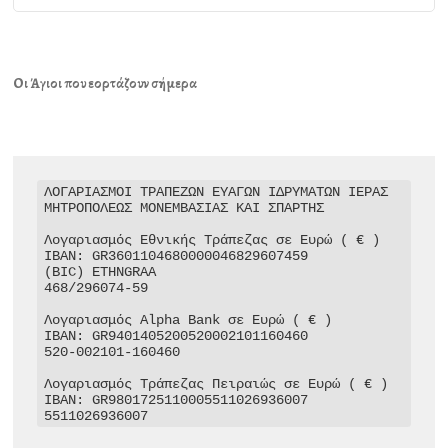
Οι Άγιοι που εορτάζουν σήμερα
ΛΟΓΑΡΙΑΣΜΟΙ ΤΡΑΠΕΖΩΝ ΕΥΑΓΩΝ ΙΔΡΥΜΑΤΩΝ ΙΕΡΑΣ 
ΜΗΤΡΟΠΟΛΕΩΣ ΜΟΝΕΜΒΑΣΙΑΣ ΚΑΙ ΣΠΑΡΤΗΣ

Λογαριασμός Εθνικής Τράπεζας σε Ευρώ ( € )

IBAN: GR3601104680000046829607459

(BIC) ETHNGRAA

468/296074-59

Λογαριασμός Alpha Bank σε Ευρώ ( € )

IBAN: GR9401405200520002101160460

520-002101-160460

Λογαριασμός Τράπεζας Πειραιώς σε Ευρώ ( € )

IBAN: GR9801725110005511026936007

5511026936007