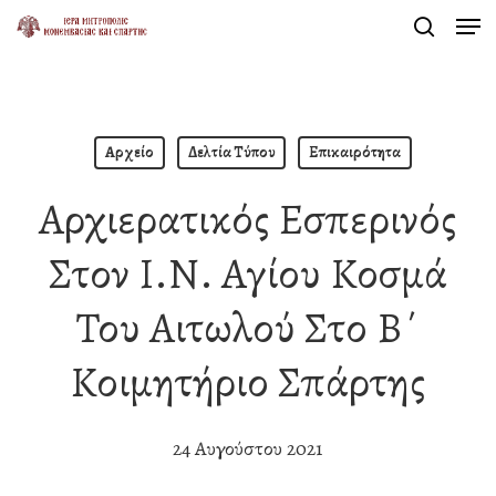
Men
Skip
search
to
Close
main
Menu
content
Αρχείο
Δελτία Τύπου
Επικαιρότητα
Αρχιερατικός Εσπερινός
Στον Ι.Ν. Αγίου Κοσμά
Του Αιτωλού Στο Β΄
Κοιμητήριο Σπάρτης
24 Αυγούστου 2021