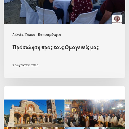
Δελτία Τύπου
Επικαιρότητα
Πρόσκληση προς τους Ομογενείς μας
7 Αυγούστου 2026
Η
εορτή
της
Μεταμορφώσεως
του