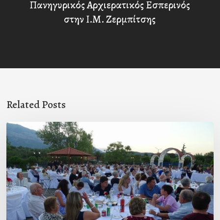
Πανηγυρικός Αρχιερατικός Εσπερινός
στην Ι.Μ. Ζερμπίτσης
Related Posts
Πρόσκληση
προς
τους
Ομογενείς
μας