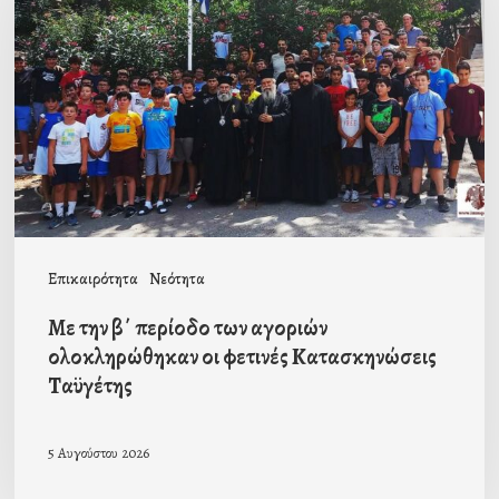
β΄
περίοδο
των
αγοριών
ολοκληρώθηκαν
οι
φετινές
Κατασκηνώσεις
Επικαιρότητα
Νεότητα
Ταϋγέτης
Με την β΄ περίοδο των αγοριών
ολοκληρώθηκαν οι φετινές Κατασκηνώσεις
Ταϋγέτης
5 Αυγούστου 2026