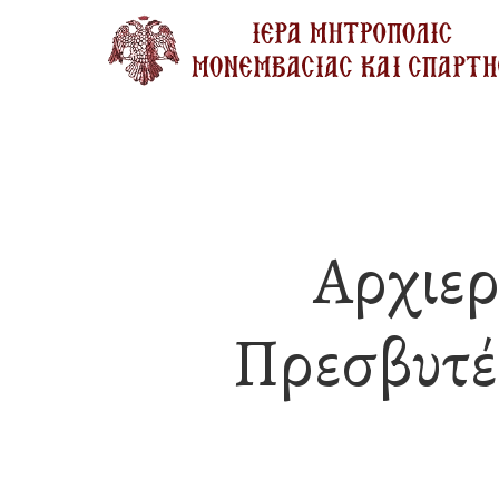
Skip
to
main
content
Αρχιερ
Πρεσβυτέ