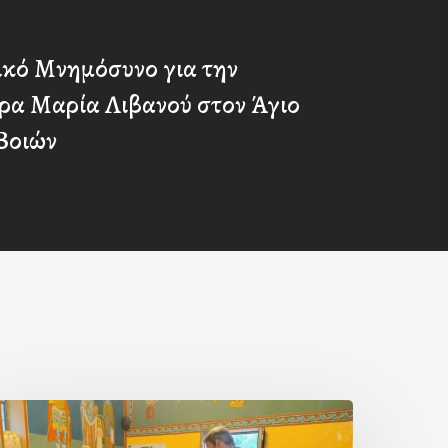
ικό Μνημόσυνο για την
ρα Μαρία Λιβανού στον Άγιο
Βοιών
ερά
αράκληση