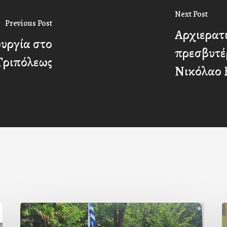
Next Post
Previous Post
Αρχιερατ
ουργία στο
πρεσβυτέ
Τριπόλεως
Νικόλαο 
Με
Ι
την
Π