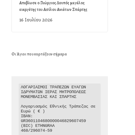
Απεβίωσε ο Γεώργιος Λουπός μεγάλος
ευεργέτης του Ασύλου Ανιάτων Σπάρτης
16 Ιουλίου 2026
Οι Άγιοι που εορτάζουν σήμερα
ΛΟΓΑΡΙΑΣΜΟΙ ΤΡΑΠΕΖΩΝ ΕΥΑΓΩΝ 
ΙΔΡΥΜΑΤΩΝ ΙΕΡΑΣ ΜΗΤΡΟΠΟΛΕΩΣ 
ΜΟΝΕΜΒΑΣΙΑΣ ΚΑΙ ΣΠΑΡΤΗΣ

Λογαριασμός Εθνικής Τράπεζας σε 
Ευρώ ( € )

IBAN: 
GR3601104680000046829607459

(BIC) ETHNGRAA

468/296074-59
