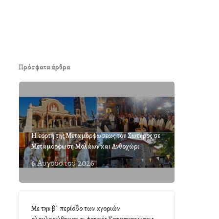
Πρόσφατα άρθρα
Η εορτή της Μεταμορφώσεως του Σωτήρος σε
Μεταμόρφωση Μολάων και Ανθοχώρι
6 Αυγούστου 2026
Με την β΄ περίοδο των αγοριών