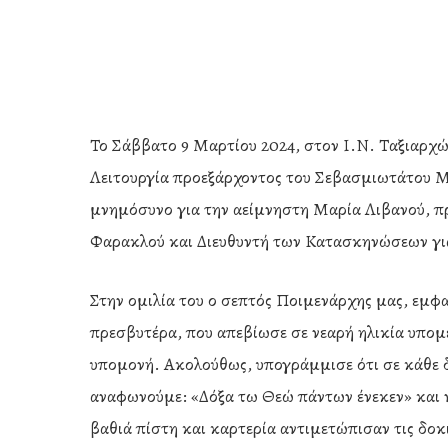
Το Σάββατο 9 Μαρτίου 2024, στον Ι.Ν. Ταξιαρχώ
Λειτουργία προεξάρχοντος του Σεβασμιωτάτου Μ
μνημόσυνο για την αείμνηστη Μαρία Λιβανού, π
Φαρακλού και Διευθυντή των Κατασκηνώσεων γ
Στην ομιλία του ο σεπτός Ποιμενάρχης μας, εμφ
πρεσβυτέρα, που απεβίωσε σε νεαρή ηλικία υπομ
υπομονή. Ακολούθως, υπογράμμισε ότι σε κάθε δ
αναφωνούμε: «Δόξα τω Θεώ πάντων ένεκεν» και 
Hit enter to search or ESC to close
βαθιά πίστη και καρτερία αντιμετώπισαν τις δοκ