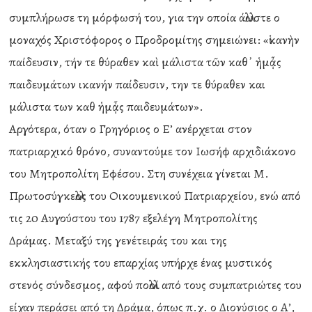
συμπλήρωσε τη μόρφωσή του, για την οποία άλλωστε ο
μοναχός Χριστόφορος ο Προδρομίτης σημειώνει: «ἱκανὴν
παίδευσιν, τήν τε θύραθεν καὶ μάλιστα τῶν καθ᾿ ἡμᾆς
παιδευμάτων ικανήν παίδευσιν, την τε θύραθεν και
μάλιστα των καθ ἡμᾆς παιδευμάτων».
Αργότερα, όταν ο Γρηγόριος ο Ε’ ανέρχεται στον
πατριαρχικό θρόνο, συναντούμε τον Ιωσήφ αρχιδιάκονο
του Μητροπολίτη Εφέσου. Στη συνέχεια γίνεται Μ.
Πρωτοσύγκελλος του Οικουμενικού Πατριαρχείου, ενώ από
τις 20 Αυγούστου του 1787 εξελέγη Μητροπολίτης
Δράμας. Μεταξύ της γενέτειράς του και της
εκκλησιαστικής του επαρχίας υπήρχε ένας μυστικός
στενός σύνδεσμος, αφού πολλοί από τους συμπατριώτες του
είχαν περάσει από τη Δράμα, όπως π.χ. ο Διονύσιος ο Α’,