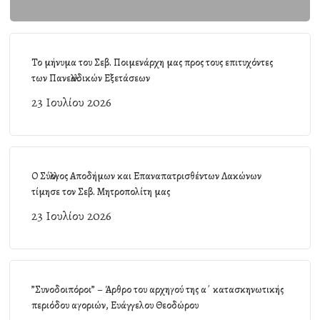
Το μήνυμα του Σεβ. Ποιμενάρχη μας προς τους επιτυχόντες
των Πανελλαδικών Εξετάσεων
23 Ιουλίου 2026
Ο Σύλλογος Αποδήμων και Επαναπατρισθέντων Λακώνων
τίμησε τον Σεβ. Μητροπολίτη μας
23 Ιουλίου 2026
”Συνοδοιπόροι” – Άρθρο του αρχηγού της α΄ κατασκηνωτικής
περιόδου αγοριών, Ευάγγελου Θεοδώρου