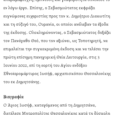
εν λόγω έργο. Επίσης, ο Σεβασμιώτατος εκφράζει
ευγνώμονες ευχαριστίες προς τον κ. Δημήτριο Λιακωτίτη
και τη σύζυγό του, Ουρανία, οι οποίοι ανέλαβαν τα έξοδα
της έκδοσης. Ολοκληρώνοντας, ο Σεβασμιώτατος δοξάζει
τον Πανάγαθο Θεό, που τον αξιώνει, ως Τοποτηρητή, να
επιμελείται την συγκεκριμένη έκδοση και να τελέσει την
πρώτη επίσημη πανηγυρική Θεία Λειτουργία, στις 3
Ιουνίου 2022, επί τη εορτή του Αγίου ενδόξου
Εθνοϊερομάρτυρος Ιωσήφ, αρχιεπισκόπου Θεσσαλονίκης
του εκ Δημητσάνης.
Βιογραφία
Ο Άγιος Ιωσήφ, καταγόμενος από τη Δημητσάνα,
διετέλεσε Μητροπολίτης Θεσσαλονίκης κατά τη δύσκολη