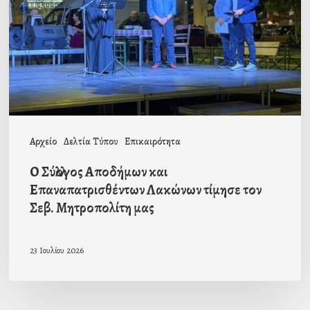
Επαναπατρισθέντων
Λακώνων
τίμησε
τον
Σεβ.
Μητροπολίτη
Αρχείο
Δελτία Τύπου
Επικαιρότητα
μας
Ο Σύλλογος Αποδήμων και
Επαναπατρισθέντων Λακώνων τίμησε τον
Σεβ. Μητροπολίτη μας
23 Ιουλίου 2026