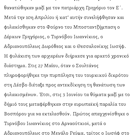
θανατώθηκαν μαζί με τον πατριάρχη Γρηγόριο τον Ε΄.
Μετά την 10η Απριλίου ή κατ’ αυτήν συνελήφθησαν και
φυλακίσθηκαν στο Φούρνο του Μποσταντζήμπαση ο
Δέρκων Γρηγόριος, ο Τυρνόβου Ιωαννίκιος, ο
Αδριανουπόλεως Δωρόθεος και ο Θεσσαλονίκης Ιωσήφ.
Η φυλάκιση των αρχιερέων διήρκεσε για αρκετό χρονικό
διάστημα. Στις 27 Μαΐου, όταν ο Σουλτάνος
πληροφορήθηκε την πυρπόληση του τουρκικού δικρότου
στη Λέσβο διέταξε προς αντεκδίκηση τη θανάτωση των
φυλακισμένων. Έτσι, στις 3 Ιουνίου τα θύματα μαζί με το
δήμιό τους μεταφέρθηκαν στην ευρωπαϊκή παραλία του
Βοσπόρου για να εκτελεσθούν. Πρώτος απαγχονίσθηκε ο
Τυρνόβου Ιωαννίκιος στο Αρναούτκιοϊ, μετά ο
Αδριανουπόλεως στο Μεγάλο Ρεύμα, τρίτος ο Ιωσήφ στο