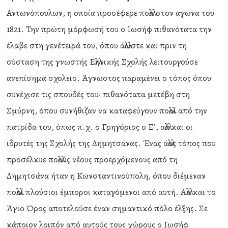
Αντωνόπουλων, η οποία προσέφερε πολλά στον αγώνα του
1821. Την πρώτη μόρφωσή του ο Ιωσήφ πιθανότατα την
έλαβε στη γενέτειρά του, όπου άλλωστε και πριν τη
σύσταση της γνωστής Ελληνικής Σχολής λειτουργούσε
ανεπίσημα σχολείο. Άγνωστος παραμένει ο τόπος όπου
συνέχισε τις σπουδές του· πιθανότατα μετέβη στη
Σμύρνη, όπου συνήθιζαν να καταφεύγουν πολλοί από την
πατρίδα του, όπως π.χ. ο Γρηγόριος ο Ε’, αλλά και οι
ιδρυτές της Σχολής της Δημητσάνας. Ένας άλλος τόπος που
προσέλκυε πολλούς νέους προερχόμενους από τη
Δημητσάνα ήταν η Κωνσταντινούπολη, όπου διέμεναν
πολλοί πλούσιοι έμποροι καταγόμενοι από αυτή. Αλλά και το
Άγιο Όρος αποτελούσε έναν σημαντικό πόλο έλξης. Σε
κάποιον λοιπόν από αυτούς τους χώρους ο Ιωσήφ