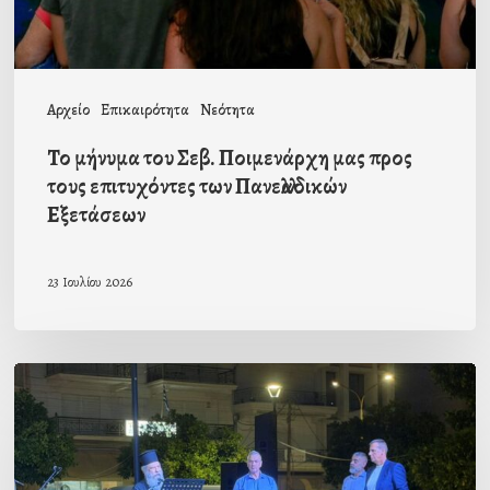
τους
επιτυχόντες
των
Αρχείο
Επικαιρότητα
Νεότητα
Πανελλαδικών
Το μήνυμα του Σεβ. Ποιμενάρχη μας προς
Εξετάσεων
τους επιτυχόντες των Πανελλαδικών
Εξετάσεων
23 Ιουλίου 2026
Ο
Σύλλογος
Αποδήμων
και