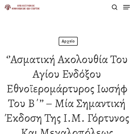
Men
Skip
search
to
Close
main
Menu
content
Αρχείο
‘’Ασματική Ακολουθία Του
Αγίου Ενδόξου
Εθνοϊερομάρτυρος Ιωσήφ
Του Β΄’’ – Μία Σημαντική
Έκδοση Της Ι.Μ. Γόρτυνος
Και Μεγαλοπόλεως