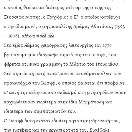
ο οποίος θεωρείται δεύτερος κτίτωρ της μονής της
Εικοσιφοινίσσης, ο Γρηγόριος ο Ε’, ο οποίος κατέφυγε
στην ίδια μονή, ο μητροπολίτης Δράμας Αθανάσιος (1593
– 1608), αλλά και πολλοί άλλοι.
Στο εξώφυλλο μιας χειρόγραφης λειτουργίας του 1736
βρίσκουμε μία ιδιόγραφη σημείωση του Ιωσήφ, που
φέρεται ότι είναι γραμμένη το Μάρτιο του έτους 1800.
Στη σημείωση αυτή αναφέρονται τα ονόματα όλων των
προκατόχων του Ιωσήφ, ο οποίος φαίνεται ότι προβαίνει
σ’ αυτή την ενέργεια από σεβασμό στη μνήμη όλων όσων
αρχιεράτευσαν νωρίτερα στην ίδια Μητρόπολη και
ιδιαίτερα των συμπατριωτών του.
Ο Ιωσήφ διακρινόταν ιδιαίτερα για την μόρφωσή του,
την ευσέβεια και την εργατικότητά του. Συνέβαλε