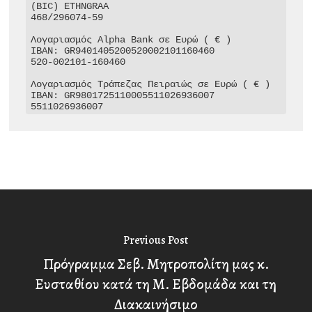
(BIC) ETHNGRAA

468/296074-59

Λογαριασμός Alpha Bank σε Ευρώ ( € )

IBAN: GR9401405200520002101160460

520-002101-160460

Λογαριασμός Τράπεζας Πειραιώς σε Ευρώ ( € )

IBAN: GR9801725110005511026936007

5511026936007
Previous Post
Πρόγραμμα Σεβ. Μητροπολίτη μας κ.
Ευσταθίου κατά τη Μ. Εβδομάδα και τη
Διακαινήσιμο