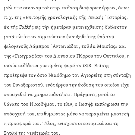
μάλιστα οικονομικά στην έκδοση διαφόρων έργων, όπως
π.χ. της «Επιτομῆς χρονολογικῆς τῆς Γενικῆς ῾Ιστορίας,
ἐκ τῆς Γαλλικῆς εἰς τὴν ἡμετέραν μετενεχθείσης διάλεκτον
μετὰ πλείστων σημειώσεων ἐπαυξηθείσης ὑπὸ τοῦ
φιλογενοῦς Λάμπρου ᾿Αντωνιάδου, τοῦ ἐκ Μοισίας» και
της «Γεωγραφίας» του Διονυσίου Πύρρου του Θετταλού, η
οποία εκδίδεται για πρώτη φορά το 1818. Επίσης
προέτρεψε τον όσιο Νικόδημο τον Αγιορείτη στη σύνταξη
του Συναξαριστού, ενός έργου την έκδοση του οποίου είχε
υποσχεθεί να χρηματοδοτήσει. Πράγματι, μετά το
θάνατο του Νικοδήμου, το 1819, ο Ιωσήφ εκπλήρωσε την
υπόσχεσή του, επιθυμώντας μόνο να παραμείνει μυστική
η προσφορά του. Τέλος, ενίσχυσε οικονομικά και τη
Σχολή της γενέτειράς του.