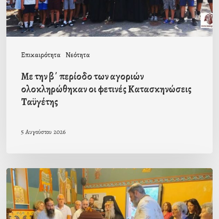
οι
φετινές
Κατασκηνώσεις
Επικαιρότητα
Νεότητα
Ταϋγέτης
Με την β΄ περίοδο των αγοριών
ολοκληρώθηκαν οι φετινές Κατασκηνώσεις
Ταϋγέτης
5 Αυγούστου 2026
Ιερά
Παράκληση
στον