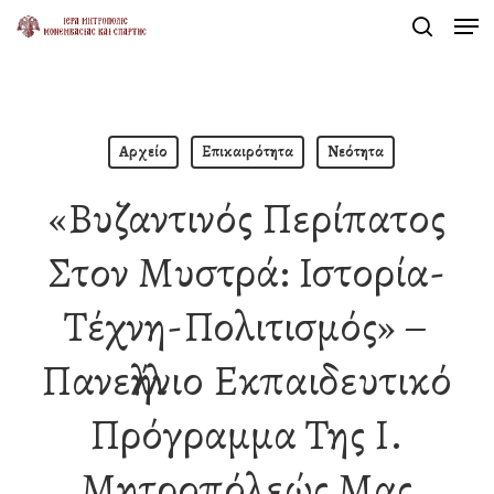
Men
Skip
search
to
Close
main
Menu
content
Αρχείο
Επικαιρότητα
Νεότητα
«Βυζαντινός Περίπατος
Στον Μυστρά: Ιστορία-
Τέχνη-Πολιτισμός» –
Πανελλήνιο Εκπαιδευτικό
Πρόγραμμα Της Ι.
Μητροπόλεώς Μας