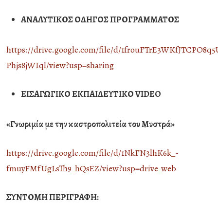
ΑΝΑΛΥΤΙΚΟΣ ΟΔΗΓΟΣ ΠΡΟΓΡΑΜΜΑΤΟΣ
https://drive.google.com/file/d/1frouFTrE3WKfJTCPO8q5
Phjs8jWIql/view?usp=sharing
ΕΙΣΑΓΩΓΙΚΟ ΕΚΠΑΙΔΕΥΤΙΚΟ
VIDEO
«Γνωριμία με την καστροπολιτεία του Μυστρά»
https://drive.google.com/file/d/1NkFN3lhK6k_-
fmuyFMfUgLsTh9_hQsEZ/view?usp=drive_web
ΣΥΝΤΟΜΗ ΠΕΡΙΓΡΑΦΗ: