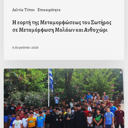
και
Δελτία Τύπου
Επικαιρότητα
Ανθοχώρι
Η εορτή της Μεταμορφώσεως του Σωτήρος
σε Μεταμόρφωση Μολάων και Ανθοχώρι
6 Αυγούστου 2026
Με
την
β΄
περίοδο
των
αγοριών
ολοκληρώθηκαν