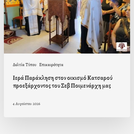
οικισμό
Κατσαρού
προεξάρχοντος
του
Σεβ
Ποιμενάρχη
μας
Δελτία Τύπου
Επικαιρότητα
Ιερά Παράκληση στον οικισμό Κατσαρού
προεξάρχοντος του Σεβ Ποιμενάρχη μας
4 Αυγούστου 2026