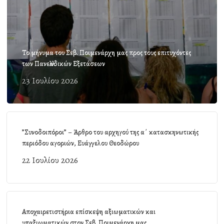
Το μήνυμα του Σεβ. Ποιμενάρχη μας προς τους επιτυχόντες
των Πανελλαδικών Εξετάσεων
23 Ιουλίου 2026
”Συνοδοιπόροι” – Άρθρο του αρχηγού της α΄ κατασκηνωτικής
περιόδου αγοριών, Ευάγγελου Θεοδώρου
22 Ιουλίου 2026
Αποχαιρετιστήρια επίσκεψη αξιωματικών και
υπαξιωματικών στον Σεβ. Ποιμενάρχη μας