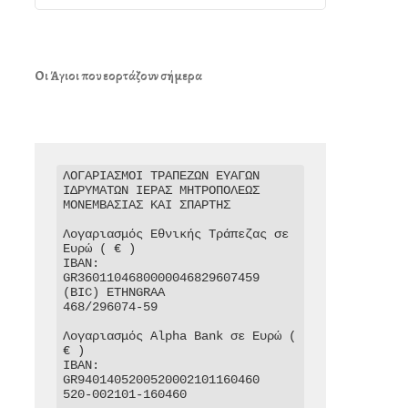
Οι Άγιοι που εορτάζουν σήμερα
ΛΟΓΑΡΙΑΣΜΟΙ ΤΡΑΠΕΖΩΝ ΕΥΑΓΩΝ 
ΙΔΡΥΜΑΤΩΝ ΙΕΡΑΣ ΜΗΤΡΟΠΟΛΕΩΣ 
ΜΟΝΕΜΒΑΣΙΑΣ ΚΑΙ ΣΠΑΡΤΗΣ

Λογαριασμός Εθνικής Τράπεζας σε 
Ευρώ ( € )

IBAN: 
GR3601104680000046829607459

(BIC) ETHNGRAA

468/296074-59

Λογαριασμός Alpha Bank σε Ευρώ ( 
€ )

IBAN: 
GR9401405200520002101160460

520-002101-160460
