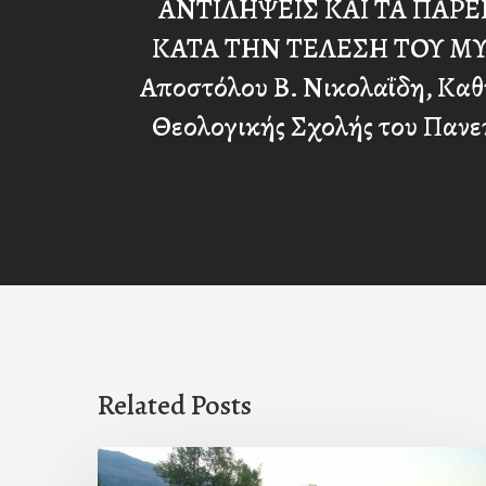
ΑΝΤΙΛΗΨΕΙΣ ΚΑΙ ΤΑ ΠΑ
ΚΑΤΑ ΤΗΝ ΤΕΛΕΣΗ ΤΟΥ Μ
Αποστόλου Β. Νικολαΐδη, Καθ
Θεολογικής Σχολής του Πανε
Related Posts
Πρόσκληση