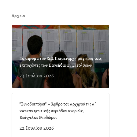
Αρχείο
Το μήνυμα του Σεβ. Ποιμενάρχη μας προς τους
επιτυχόντες των Πανελλαδικών Εξετάσεων
23 Ιουλίου 2026
”Συνοδοιπόροι” – Άρθρο του αρχηγού της α΄
κατασκηνωτικής περιόδου αγοριών,
Ευάγγελου Θεοδώρου
22 Ιουλίου 2026