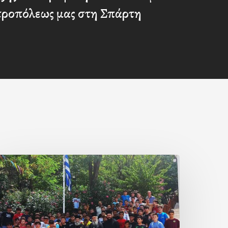
ητροπόλεως μας στη Σπάρτη
Με
ην
΄
ερίοδο
ων