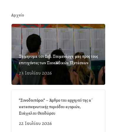
Αρχείο
Το μήνυμα του Σεβ. Ποιμενάρχη μας προς τους
επιτυχόντες των Πανελλαδικών Εξετάσεων
23 Ιουλίου 2026
”Συνοδοιπόροι” – Άρθρο του αρχηγού της α΄
κατασκηνωτικής περιόδου αγοριών,
Ευάγγελου Θεοδώρου
22 Ιουλίου 2026