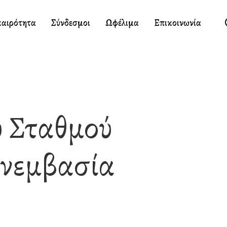
καιρότητα
Σύνδεσμοι
Ωφέλιμα
Επικοινωνία
ύ Σταθμού
ονεμβασία