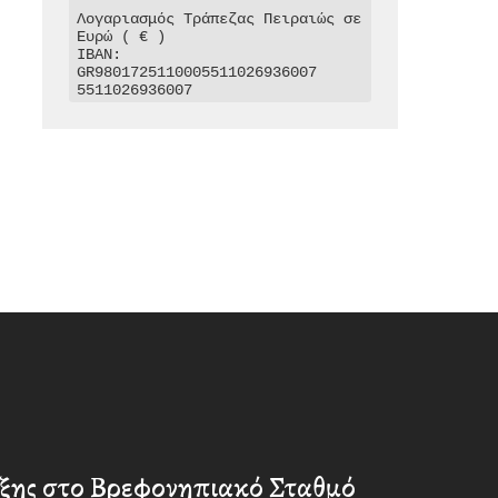
Λογαριασμός Τράπεζας Πειραιώς σε 
Ευρώ ( € )

IBAN: 
GR9801725110005511026936007

5511026936007
ήξης στο Βρεφονηπιακό Σταθμό