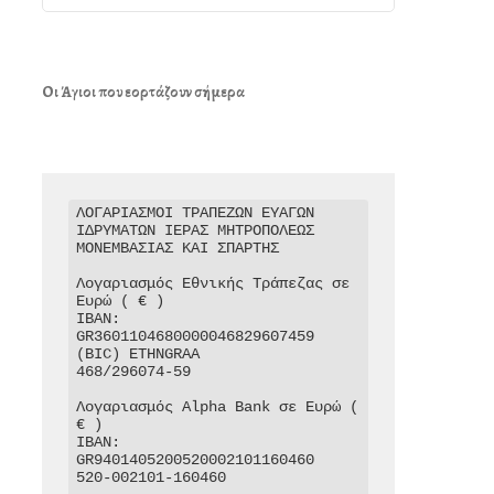
Οι Άγιοι που εορτάζουν σήμερα
ΛΟΓΑΡΙΑΣΜΟΙ ΤΡΑΠΕΖΩΝ ΕΥΑΓΩΝ 
ΙΔΡΥΜΑΤΩΝ ΙΕΡΑΣ ΜΗΤΡΟΠΟΛΕΩΣ 
ΜΟΝΕΜΒΑΣΙΑΣ ΚΑΙ ΣΠΑΡΤΗΣ

Λογαριασμός Εθνικής Τράπεζας σε 
Ευρώ ( € )

IBAN: 
GR3601104680000046829607459

(BIC) ETHNGRAA

468/296074-59

Λογαριασμός Alpha Bank σε Ευρώ ( 
€ )

IBAN: 
GR9401405200520002101160460

520-002101-160460
