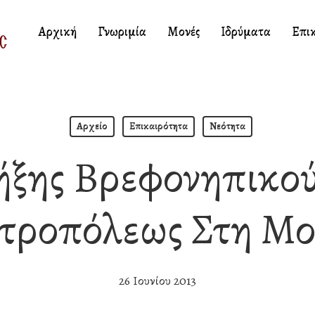
Αρχική
Γνωριμία
Μονές
Ιδρύματα
Επι
Αρχείο
Επικαιρότητα
Νεότητα
ήξης Βρεφονηπικο
τροπόλεως Στη Μ
26 Ιουνίου 2013