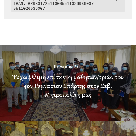
IBAN: GR9801725110005511026936007

5511026936007
Previous Post
Ψυχωφέλιμη επίσκεψη μαθητών/τριών του
4ου Γυμνασίου Σπάρτης στον Σεβ.
Μητροπολίτη μας