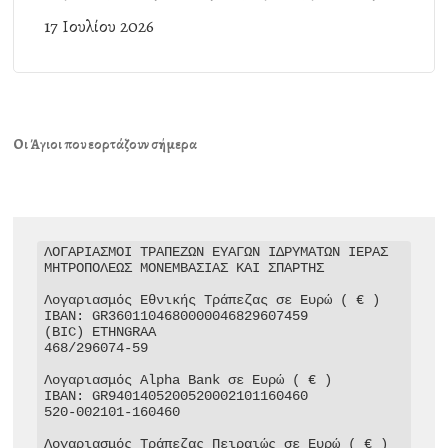
17 Ιουλίου 2026
Οι Άγιοι που εορτάζουν σήμερα
ΛΟΓΑΡΙΑΣΜΟΙ ΤΡΑΠΕΖΩΝ ΕΥΑΓΩΝ ΙΔΡΥΜΑΤΩΝ ΙΕΡΑΣ 
ΜΗΤΡΟΠΟΛΕΩΣ ΜΟΝΕΜΒΑΣΙΑΣ ΚΑΙ ΣΠΑΡΤΗΣ

Λογαριασμός Εθνικής Τράπεζας σε Ευρώ ( € )

IBAN: GR3601104680000046829607459

(BIC) ETHNGRAA

468/296074-59

Λογαριασμός Alpha Bank σε Ευρώ ( € )

IBAN: GR9401405200520002101160460

520-002101-160460

Λογαριασμός Τράπεζας Πειραιώς σε Ευρώ ( € )
