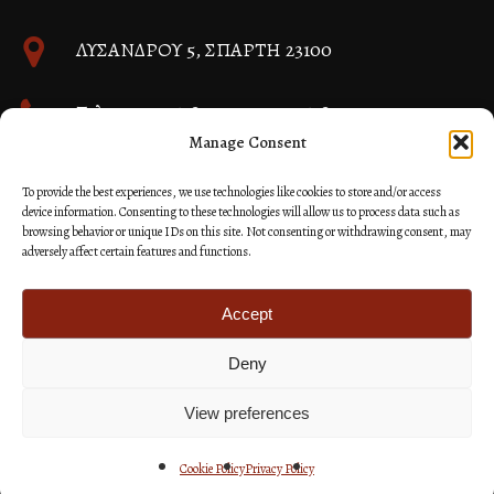
ΛΥΣΑΝΔΡΟΥ 5, ΣΠΑΡΤΗ 23100
Τηλ. 27310 26580 και 27310 26581
Manage Consent
info@immspartis.gr
To provide the best experiences, we use technologies like cookies to store and/or access
device information. Consenting to these technologies will allow us to process data such as
browsing behavior or unique IDs on this site. Not consenting or withdrawing consent, may
adversely affect certain features and functions.
© 2024 ΙΕΡΑ ΜΗΤΡΟΠΟΛΙΣ ΜΟΝΕΜΒΑΣΙΑΣ ΚΑΙ
ΣΠΑΡΤΗΣ
Accept
Deny
Κατασκευή Ιστοσελίδων Site as you GO: Falcon από
Hellenic Technologies
View preferences
Cookie Policy
Privacy Policy