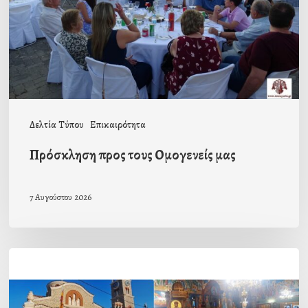
μας
Δελτία Τύπου
Επικαιρότητα
Πρόσκληση προς τους Ομογενείς μας
7 Αυγούστου 2026
Η
εορτή
της