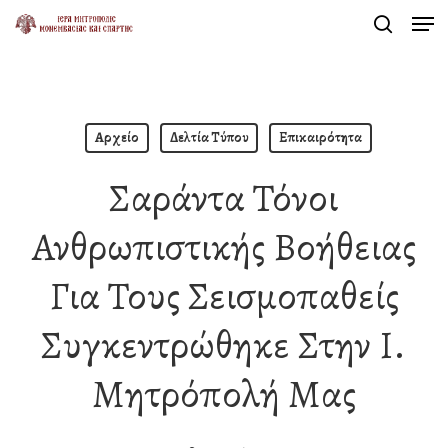
Men
Skip
search
to
Close
main
Menu
content
Αρχείο
Δελτία Τύπου
Επικαιρότητα
Σαράντα Τόνοι
Ανθρωπιστικής Βοήθειας
Για Τους Σεισμοπαθείς
Συγκεντρώθηκε Στην Ι.
Μητρόπολή Μας