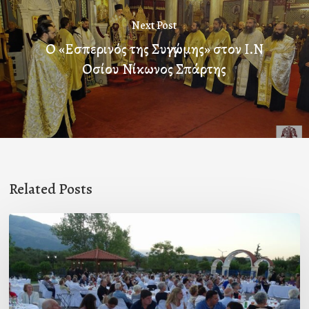
Next Post
Ο «Εσπερινός της Συγγνώμης» στον Ι.Ν
Οσίου Νίκωνος Σπάρτης
Related Posts
Πρόσκληση
προς
τους
Ομογενείς