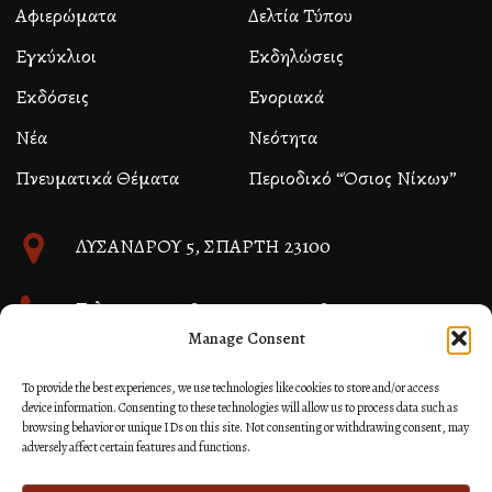
Αφιερώματα
Δελτία Τύπου
Εγκύκλιοι
Εκδηλώσεις
Εκδόσεις
Ενοριακά
Νέα
Νεότητα
Πνευματικά Θέματα
Περιοδικό “Όσιος Νίκων”
ΛΥΣΑΝΔΡΟΥ 5, ΣΠΑΡΤΗ 23100
Τηλ. 27310 26580 και 27310 26581
Manage Consent
info@immspartis.gr
To provide the best experiences, we use technologies like cookies to store and/or access
device information. Consenting to these technologies will allow us to process data such as
browsing behavior or unique IDs on this site. Not consenting or withdrawing consent, may
adversely affect certain features and functions.
© 2024 ΙΕΡΑ ΜΗΤΡΟΠΟΛΙΣ ΜΟΝΕΜΒΑΣΙΑΣ ΚΑΙ