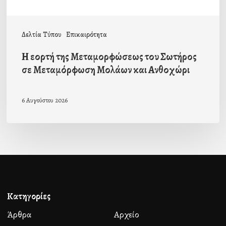
Μολάων
και
Δελτία Τύπου
Επικαιρότητα
Ανθοχώρι
Η εορτή της Μεταμορφώσεως του Σωτήρος
σε Μεταμόρφωση Μολάων και Ανθοχώρι
6 Αυγούστου 2026
Κατηγορίες
Άρθρα
Αρχείο