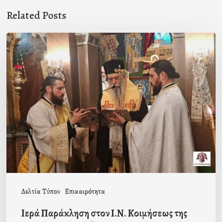
Related Posts
Ιερά
Παράκληση
στον
Ι.Ν.
Κοιμήσεως
της
Θεοτόκου
Μαγούλας
Δελτία Τύπου
Επικαιρότητα
Ιερά Παράκληση στον Ι.Ν. Κοιμήσεως της