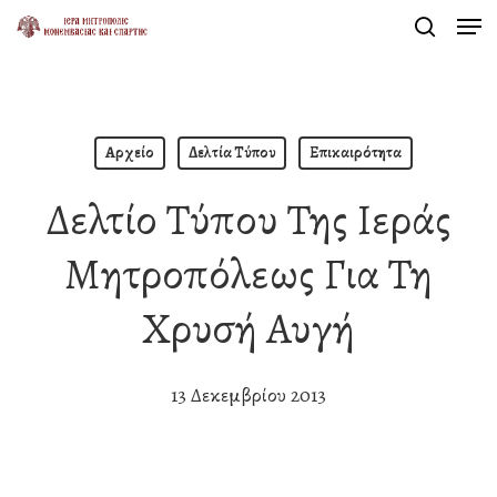
Men
Skip
search
to
Close
main
Menu
content
Αρχείο
Δελτία Τύπου
Επικαιρότητα
Δελτίο Τύπου Της Ιεράς
Μητροπόλεως Για Τη
Χρυσή Αυγή
13 Δεκεμβρίου 2013