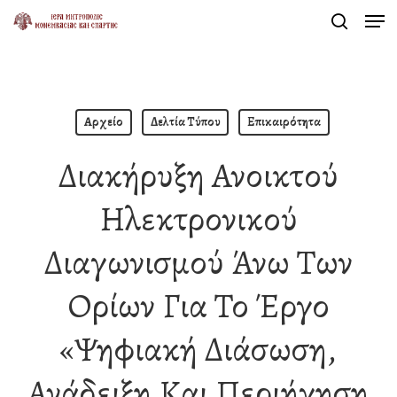
Men
Skip
search
to
Close
main
Menu
content
Αρχείο
Δελτία Τύπου
Επικαιρότητα
Διακήρυξη Ανοικτού
Ηλεκτρονικού
Διαγωνισμού Άνω Των
Ορίων Για Το Έργο
«Ψηφιακή Διάσωση,
Ανάδειξη Και Περιήγηση