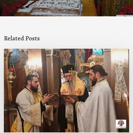
Related Posts
Ιερά
Παράκληση
στον
Ι.Ν.
Κοιμήσεως
της
Θεοτόκου
Μαγούλας