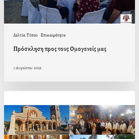
Δελτία Τύπου
Επικαιρότητα
Πρόσκληση προς τους Ομογενείς μας
7 Αυγούστου 2026
Η
εορτή
της
Μεταμορφώσεως
του