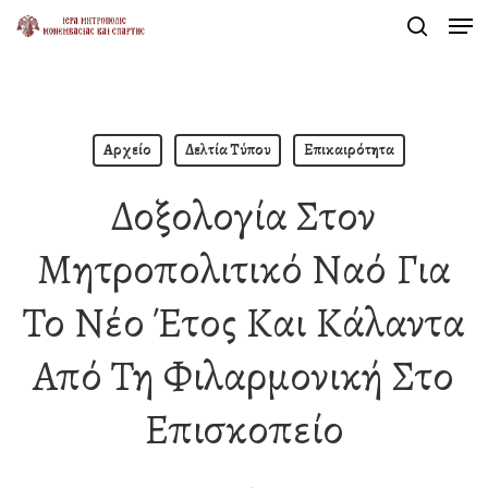
Men
Skip
search
to
Close
main
Menu
content
Αρχείο
Δελτία Τύπου
Επικαιρότητα
Δοξολογία Στον
Μητροπολιτικό Ναό Για
Το Νέο Έτος Και Κάλαντα
Από Τη Φιλαρμονική Στο
Επισκοπείο