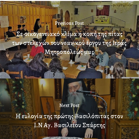
Previous Post
Σε οικογενειακό κλίμα η κοπή της πίτας
των στελεχών του νεανικού έργου της Ιεράς
Μητροπόλεώς μας
Next Post
Η ευλογία της πρώτης Βασιλόπιτας στον
Ι.Ν Αγ. Βασιλείου Σπάρτης