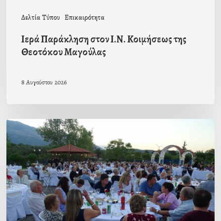
Δελτία Τύπου
Επικαιρότητα
Ιερά Παράκληση στον Ι.Ν. Κοιμήσεως της
Θεοτόκου Μαγούλας
8 Αυγούστου 2026
Πρόσκληση
προς
τους
Ομογενείς
μας