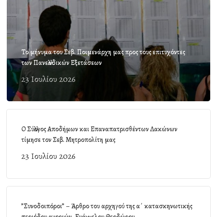
Το μήνυμα του Σεβ. Ποιμενάρχη μας προς τους επιτυχόντες
των Πανελλαδικών Εξετάσεων
23 Ιουλίου 2026
Ο Σύλλογος Αποδήμων και Επαναπατρισθέντων Λακώνων
τίμησε τον Σεβ. Μητροπολίτη μας
23 Ιουλίου 2026
”Συνοδοιπόροι” – Άρθρο του αρχηγού της α΄ κατασκηνωτικής
περιόδου αγοριών, Ευάγγελου Θεοδώρου