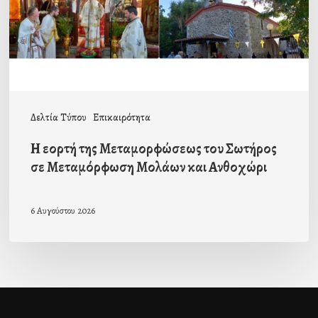
Σωτήρος
σε
Μεταμόρφωση
Μολάων
και
Δελτία Τύπου
Επικαιρότητα
Ανθοχώρι
Η εορτή της Μεταμορφώσεως του Σωτήρος
σε Μεταμόρφωση Μολάων και Ανθοχώρι
6 Αυγούστου 2026