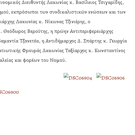
τυνομικός Διευθυντής Λακωνίας κ. Βασίλειος Τσιγαρίδης,
ομού, εκπρόσωποι των συνδικαλιστικών ενώσεων και των
άρχης Λακωνίας κ. Νίκωνας Τζινιέρης, ο
. Θεόδωρος Βερούτης, η πρώην Αντιπεριφερειάρχης
αμαντία Τζανετέα, η Αντιδήμαρχος Δ. Σπάρτης κ. Γεωργία
ατιωτικής Φρουράς Λακωνίας Ταξίαρχος κ. Κωνσταντίνος
λείας και φορέων του Νομού.