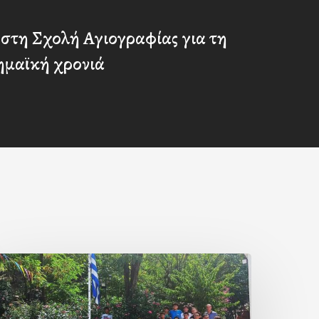
στη Σχολή Αγιογραφίας για τη
ημαϊκή χρονιά
Με
ην
΄