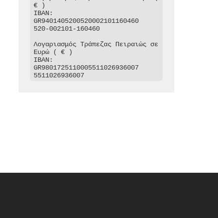
€ )

IBAN: 
GR9401405200520002101160460

520-002101-160460

Λογαριασμός Τράπεζας Πειραιώς σε 
Ευρώ ( € )

IBAN: 
GR9801725110005511026936007

5511026936007