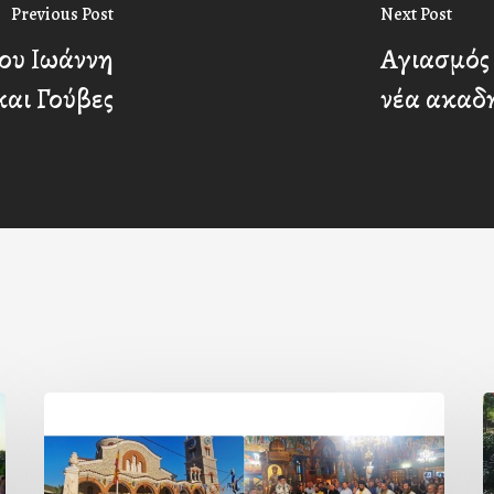
Previous Post
Next Post
ου Ιωάννη
Αγιασμός 
αι Γούβες
νέα ακαδ
Η
εορτή
τ
της
β