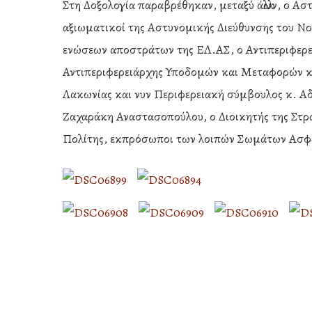
Στη Δοξολογία παραβρέθηκαν, μεταξύ άλλων, ο Ασ
αξιωματικοί της Αστυνομικής Διεύθυνσης του Ν
ενώσεων αποστράτων της ΕΛ.ΑΣ, ο Αντιπεριφερει
Αντιπεριφερειάρχης Υποδομών και Μεταφορών κ
Λακωνίας και νυν Περιφερειακή σύμβουλος κ. Αδ
Ζαχαράκη Αναστασοπούλου, ο Διοικητής της Στρ
Πολίτης, εκπρόσωποι των λοιπών Σωμάτων Ασφα