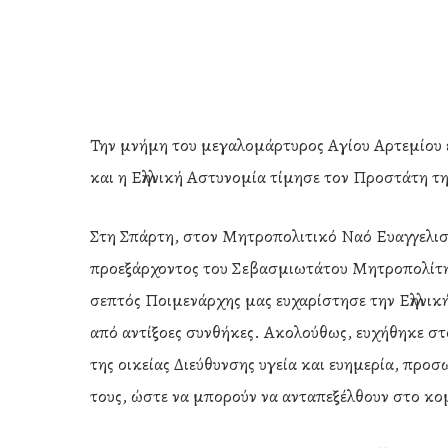
Την μνήμη του μεγαλομάρτυρος Αγίου Αρτεμίου
και η Ελληνική Αστυνομία τίμησε τον Προστάτη τη
Στη Σπάρτη, στον Μητροπολιτικό Ναό Ευαγγελιστ
προεξάρχοντος του Σεβασμιωτάτου Μητροπολίτη 
σεπτός Ποιμενάρχης μας ευχαρίστησε την Ελληνι
από αντίξοες συνθήκες. Ακολούθως, ευχήθηκε στ
της οικείας Διεύθυνσης υγεία και ευημερία, προ
Hit enter to search or ESC to close
τους, ώστε να μπορούν να ανταπεξέλθουν στο κο