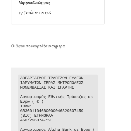
Μητροπόλεώς μας
17 Ιουλίου 2026
Οι Άγιοι που εορτάζουν σήμερα
ΛΟΓΑΡΙΑΣΜΟΙ ΤΡΑΠΕΖΩΝ ΕΥΑΓΩΝ 
ΙΔΡΥΜΑΤΩΝ ΙΕΡΑΣ ΜΗΤΡΟΠΟΛΕΩΣ 
ΜΟΝΕΜΒΑΣΙΑΣ ΚΑΙ ΣΠΑΡΤΗΣ

Λογαριασμός Εθνικής Τράπεζας σε 
Ευρώ ( € )

IBAN: 
GR3601104680000046829607459

(BIC) ETHNGRAA

468/296074-59

Λογαριασμός Alpha Bank σε Ευρώ ( 