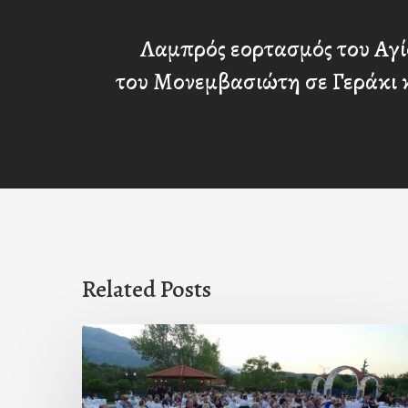
Λαμπρός εορτασμός του Αγί
του Μονεμβασιώτη σε Γεράκι κ
Related Posts
Πρόσκληση
προς
τους