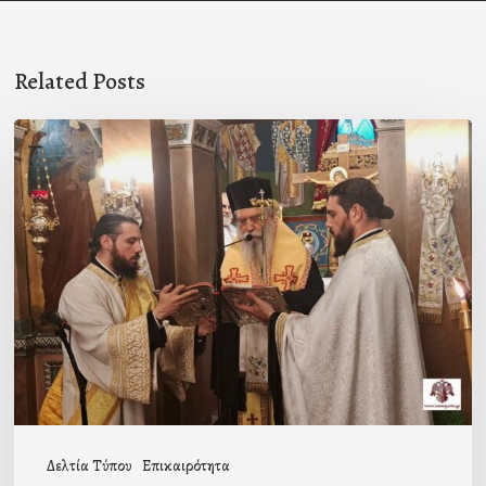
Related Posts
Ιερά
Παράκληση
στον
Ι.Ν.
Κοιμήσεως
της
Θεοτόκου
Μαγούλας
Δελτία Τύπου
Επικαιρότητα