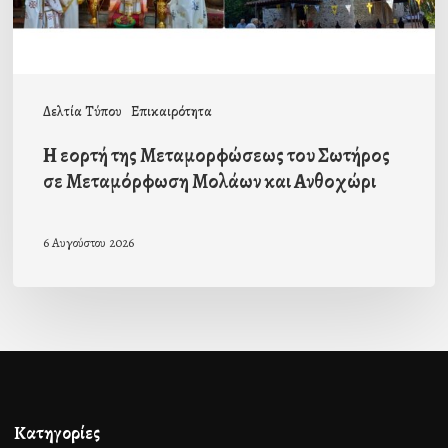
Μεταμόρφωση
Μολάων
και
Δελτία Τύπου
Επικαιρότητα
Ανθοχώρι
Η εορτή της Μεταμορφώσεως του Σωτήρος
σε Μεταμόρφωση Μολάων και Ανθοχώρι
6 Αυγούστου 2026
Κατηγορίες