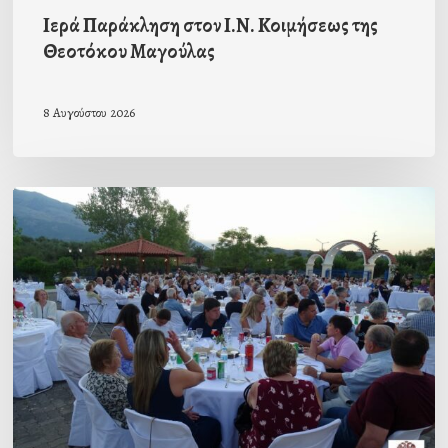
Ιερά Παράκληση στον Ι.Ν. Κοιμήσεως της
Θεοτόκου Μαγούλας
8 Αυγούστου 2026
Πρόσκληση
προς
τους
Ομογενείς
μας