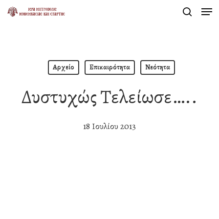
Men
Skip
search
to
Close
main
Menu
content
Αρχείο
Επικαιρότητα
Νεότητα
Δυστυχώς Τελείωσε…..
18 Ιουλίου 2013