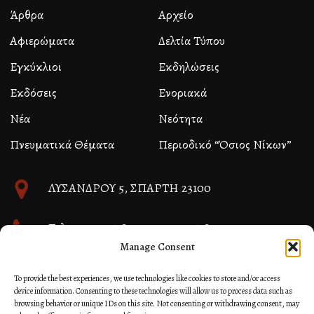
Άρθρα
Αρχείο
Αφιερώματα
Δελτία Τύπου
Εγκύκλιοι
Εκδηλώσεις
Εκδόσεις
Ενοριακά
Νέα
Νεότητα
Πνευματικά Θέματα
Περιοδικό “Όσιος Νίκων”
ΛΥΣΑΝΔΡΟΥ 5, ΣΠΑΡΤΗ 23100
Τηλ. 27310 26580 και 27310 26581
Manage Consent
info@immspartis.gr
To provide the best experiences, we use technologies like cookies to store and/or access
device information. Consenting to these technologies will allow us to process data such as
browsing behavior or unique IDs on this site. Not consenting or withdrawing consent, may