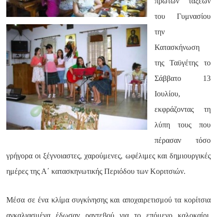
πρώτων τάξεων
του Γυμνασίου
την
Κατασκήνωση
της Ταϋγέτης το
Σάββατο 13
Ιουλίου,
εκφράζοντας τη
λύπη τους που
πέρασαν τόσο
γρήγορα οι ξέγνοιαστες, χαρούμενες, ωφέλιμες και δημιουργικές
ημέρες της Α΄ κατασκηνωτικής Περιόδου των Κοριτσιών.
Μέσα σε ένα κλίμα συγκίνησης και αποχαιρετισμού τα κορίτσια
αγκαλιασμένα έδωσαν ραντεβού για το επόμενο καλοκαίρι,