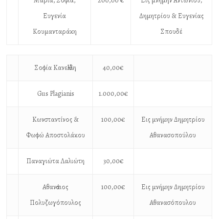
Μαρία, Σοφία,
200,00 €
Εις μνήμην Αντωνίου,
Ευγενία
Δημητρίου & Ευγενίας
Κουμανταράκη
Σπουδέ
Σοφία Κανελλίδη
40,00€
Gus Plagianis
1.000,00€
Κωνσταντίνος &
100,00€
Εις μνήμην Δημητρίου
Φωφώ Αποστολάκου
Αθανασοπούλου
Παναγιώτα Λαλιώτη
30,00€
Αθανἀσιος
100,00€
Εις μνήμην Δημητρίου
Πολυζωγόπουλος
Αθανασόπουλου