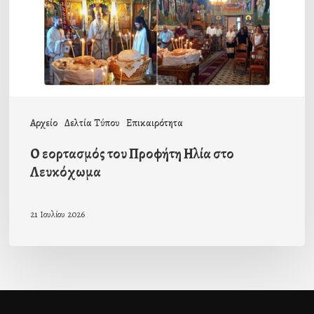
στο
Λευκόχωμα
Αρχείο
Δελτία Τύπου
Επικαιρότητα
Ο εορτασμός του Προφήτη Ηλία στο
Λευκόχωμα
21 Ιουλίου 2026