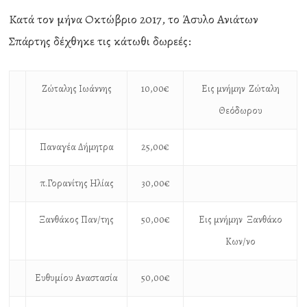
Κατά τον μήνα Οκτώβριο 2017, το Άσυλο Ανιάτων
Σπάρτης δέχθηκε τις κάτωθι δωρεές:
Ζώταλης Ιωάννης
10,00€
Εις μνήμην
Ζώταλη
Θεόδωρου
Παναγέα Δήμητρα
25,00€
π.Γορανίτης Ηλίας
30,00€
Ξανθάκος Παν/της
50,00€
Εις μνήμην Ξανθάκο
Κων/νο
Ευθυμίου Αναστασία
50,00€