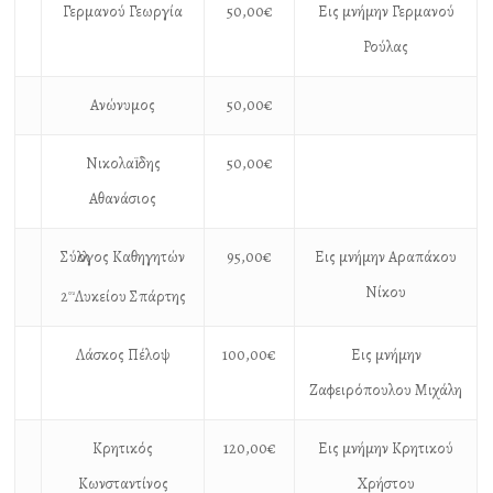
Γερμανού Γεωργία
50,00€
Εις μνήμην Γερμανού
Ρούλας
Ανώνυμος
50,00€
Νικολαïδης
50,00€
Αθανάσιος
Σύλλογος Καθηγητών
95,00€
Εις μνήμην Αραπάκου
Νίκου
2
Λυκείου Σπάρτης
ου
Λάσκος Πέλοψ
100,00€
Εις μνήμην
Ζαφειρόπουλου Μιχάλη
Κρητικός
120,00€
Εις μνήμην Κρητικού
Κωνσταντίνος
Χρήστου