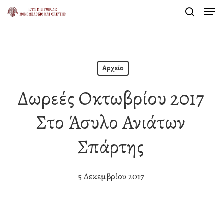
Men
Skip
search
to
Close
main
Menu
content
Αρχείο
Δωρεές Οκτωβρίου 2017
Στο Άσυλο Ανιάτων
Σπάρτης
5 Δεκεμβρίου 2017