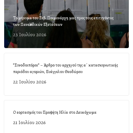
Το μήνυμα του Σεβ. Ποιμενάρχη μας προς τους επιτυχόντες
των Πανελλαδικών Εξετάσεων
23 Ιουλίου 2026
”Συνοδοιπόροι” – Άρθρο του αρχηγού της α΄ κατασκηνωτικής
περιόδου αγοριών, Ευάγγελου Θεοδώρου
22 Ιουλίου 2026
Ο εορτασμός του Προφήτη Ηλία στο Λευκόχωμα
21 Ιουλίου 2026