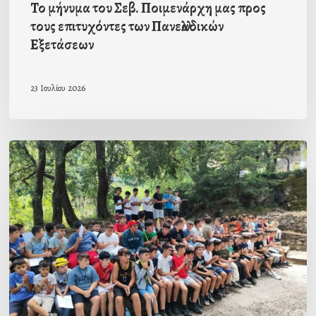
Το μήνυμα του Σεβ. Ποιμενάρχη μας προς
Εξετάσεων
τους επιτυχόντες των Πανελλαδικών
Εξετάσεων
23 Ιουλίου 2026
”Συνοδοιπόροι”
–
Άρθρο
του
αρχηγού
της
α΄
κατασκηνωτικής