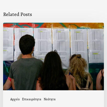
Related Posts
Το
μήνυμα
του
Σεβ.
Ποιμενάρχη
μας
προς
τους
επιτυχόντες
των
Αρχείο
Επικαιρότητα
Νεότητα
Πανελλαδικών