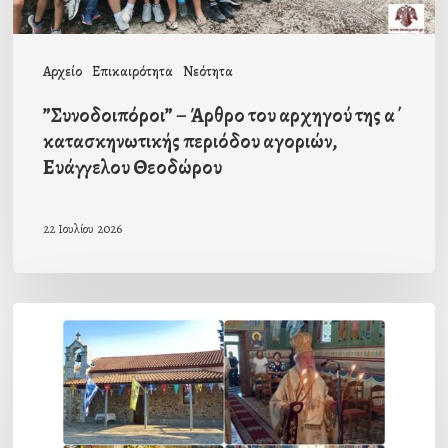
περιόδου
αγοριών,
Αρχείο
Επικαιρότητα
Νεότητα
Ευάγγελου
”Συνοδοιπόροι” – Άρθρο του αρχηγού της α΄
Θεοδώρου
κατασκηνωτικής περιόδου αγοριών,
Ευάγγελου Θεοδώρου
22 Ιουλίου 2026
Ο
εορτασμός
του
Προφήτη
Ηλία