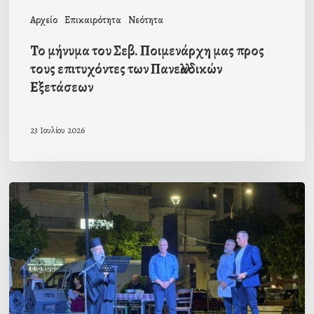
των
Αρχείο
Επικαιρότητα
Νεότητα
Πανελλαδικών
Το μήνυμα του Σεβ. Ποιμενάρχη μας προς
Εξετάσεων
τους επιτυχόντες των Πανελλαδικών
Εξετάσεων
23 Ιουλίου 2026
Ο
Σύλλογος
Αποδήμων
και
Επαναπατρισθέντων
Λακώνων