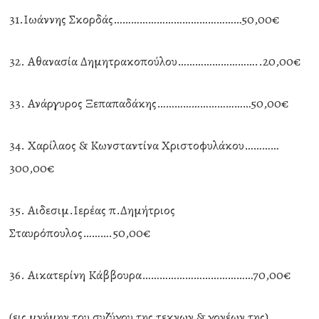
31.Ιωάννης Σκορδάς………………………………………50,00€
32. Αθανασία Δημητρακοπούλου………………………..20,00€
33. Ανάργυρος Ξεπαπαδάκης……………………………50,00€
34. Χαρίλαος & Κωνσταντίνα Χριστοφυλάκου…………
300,00€
35. Αιδεσιμ.Ιερέας π.Δημήτριος
Σταυρόπουλος……….50,00€
36. Αικατερίνη Κάββουρα…………………………………70,00€
(εις μνήμην του συζύγου της τεκνων & γονέων της)