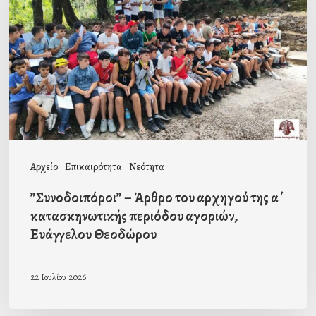
του
αρχηγού
της
α΄
κατασκηνωτικής
περιόδου
αγοριών,
Αρχείο
Επικαιρότητα
Νεότητα
Ευάγγελου
”Συνοδοιπόροι” – Άρθρο του αρχηγού της α΄
Θεοδώρου
κατασκηνωτικής περιόδου αγοριών,
Ευάγγελου Θεοδώρου
22 Ιουλίου 2026