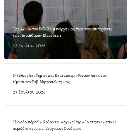
Το μήνυμα του Σεβ. Ποιμενάρχη μας προς τους επιτυχόντες
των Πανελλαδικών Εξετάσεων
23 Ιουλίου 2026
Ο Σύλλογος Αποδήμων και Επαναπατρισθέντων Λακώνων
τίμησε τον Σεβ. Μητροπολίτη μας
23 Ιουλίου 2026
”Συνοδοιπόροι” – Άρθρο του αρχηγού της α΄ κατασκηνωτικής
περιόδου αγοριών, Ευάγγελου Θεοδώρου