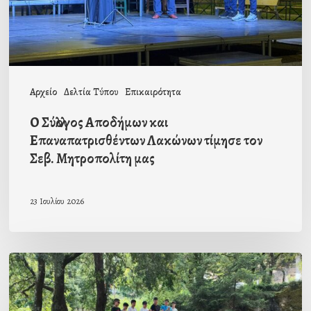
τίμησε
τον
Σεβ.
Μητροπολίτη
Αρχείο
Δελτία Τύπου
Επικαιρότητα
μας
Ο Σύλλογος Αποδήμων και
Επαναπατρισθέντων Λακώνων τίμησε τον
Σεβ. Μητροπολίτη μας
23 Ιουλίου 2026
”Συνοδοιπόροι”
–
Άρθρο