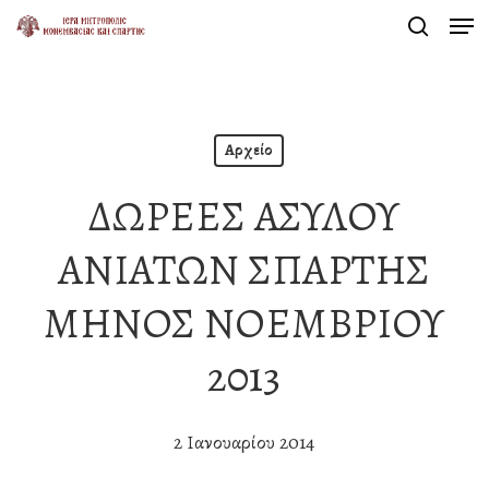
Men
Skip
search
to
Close
main
Menu
content
Αρχείο
ΔΩΡΕΕΣ ΑΣΥΛΟΥ
ΑΝΙΑΤΩΝ ΣΠΑΡΤΗΣ
ΜΗΝΟΣ ΝΟΕΜΒΡΙΟΥ
2013
2 Ιανουαρίου 2014