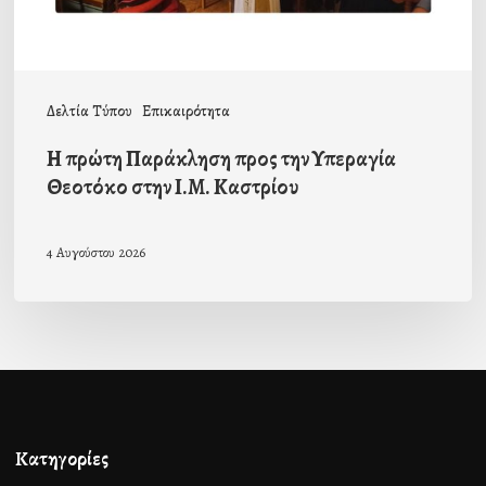
στην
Ι.Μ.
Καστρίου
Δελτία Τύπου
Επικαιρότητα
Η πρώτη Παράκληση προς την Υπεραγία
Θεοτόκο στην Ι.Μ. Καστρίου
4 Αυγούστου 2026
Κατηγορίες