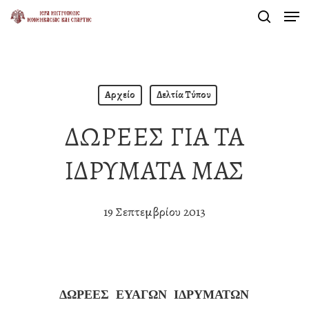
Men
Skip
search
to
Close
main
Menu
content
Αρχείο
Δελτία Τύπου
ΔΩΡΕΕΣ ΓΙΑ ΤΑ
ΙΔΡΥΜΑΤΑ ΜΑΣ
19 Σεπτεμβρίου 2013
ΔΩΡΕΕΣ ΕΥΑΓΩΝ ΙΔΡΥΜΑΤΩΝ