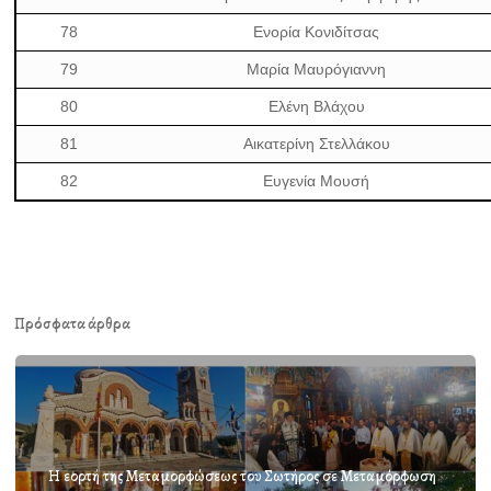
78
Ενορία Κονιδίτσας
79
Μαρία Μαυρόγιαννη
80
Ελένη Βλάχου
81
Αικατερίνη Στελλάκου
82
Ευγενία Μουσή
Πρόσφατα άρθρα
Η εορτή της Μεταμορφώσεως του Σωτήρος σε Μεταμόρφωση