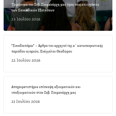
Το μήνυμα του Σεβ. Ποιμενάρχη μας προς τους επιτυχόντες
των Πανελλαδικών Εξετάσεων
23 Ιουλίου 2026
”Συνοδοιπόροι” – Άρθρο του αρχηγού της α΄ κατασκηνωτικής
περιόδου αγοριών, Ευάγγελου Θεοδώρου
22 Ιουλίου 2026
Αποχαιρετιστήρια επίσκεψη αξιωματικών και
υπαξιωματικών στον Σεβ. Ποιμενάρχη μας
21 Ιουλίου 2026