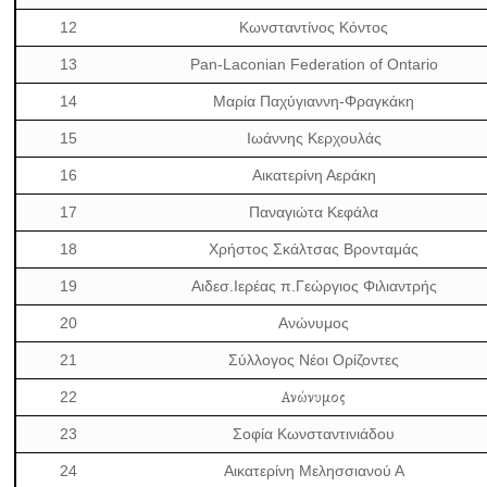
12
Κωνσταντίνος Κόντος
13
Pan-Laconian Federation of Ontario
14
Μαρία Παχύγιαννη-Φραγκάκη
15
Ιωάννης Κερχουλάς
16
Αικατερίνη Αεράκη
17
Παναγιώτα Κεφάλα
18
Χρήστος Σκάλτσας Βρονταμάς
19
Αιδεσ.Ιερέας π.Γεώργιος Φιλιαντρής
20
Ανώνυμος
21
Σύλλογος Νέοι Ορίζοντες
Ανώνυμος
22
23
Σοφία Κωνσταντινιάδου
24
Αικατερίνη Μελησσιανού Α