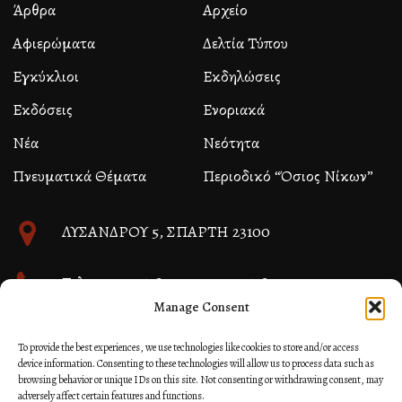
Άρθρα
Αρχείο
Αφιερώματα
Δελτία Τύπου
Εγκύκλιοι
Εκδηλώσεις
Εκδόσεις
Ενοριακά
Νέα
Νεότητα
Πνευματικά Θέματα
Περιοδικό “Όσιος Νίκων”
ΛΥΣΑΝΔΡΟΥ 5, ΣΠΑΡΤΗ 23100
Τηλ. 27310 26580 και 27310 26581
Manage Consent
info@immspartis.gr
To provide the best experiences, we use technologies like cookies to store and/or access
device information. Consenting to these technologies will allow us to process data such as
browsing behavior or unique IDs on this site. Not consenting or withdrawing consent, may
adversely affect certain features and functions.