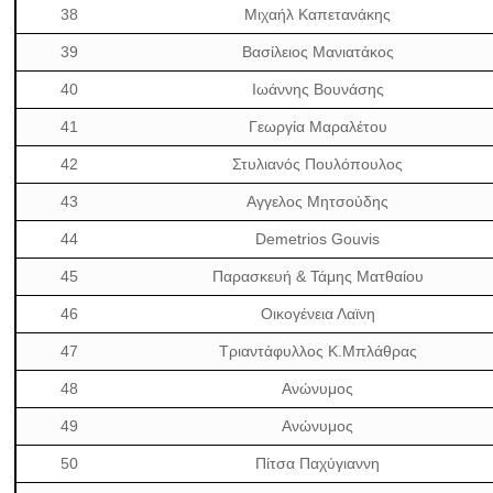
38
Μιχαήλ Καπετανάκης
39
Βασίλειος Μανιατάκος
40
Ιωάννης Βουνάσης
41
Γεωργία Μαραλέτου
42
Στυλιανός Πουλόπουλος
43
Αγγελος Μητσούδης
44
Demetrio
s
Gouvis
45
Παρασκευή & Τάμης Ματθαίου
46
Οικογένεια Λαϊνη
47
Τριαντάφυλλος
K
.Μπλάθρας
48
Ανώνυμος
49
Ανώνυμος
50
Πίτσα Παχύγιαννη