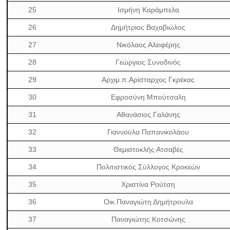
25
Ισμήνη Καράμπελα
26
Δημήτριος Βαχαβιώλος
27
Νικόλαος Αλειφέρης
28
Γεώργιος Συνοδινός
29
Αρχιμ.π.Αρίσταρχος Γκρέκας
30
Εφροσύνη Μπούτσαλη
31
Αθανάσιος Γαλάνης
32
Γιαννούλα Παπανικολάου
33
Θεμιστοκλής Ατσαβές
34
Πολιτιστικός Σύλλογος Κροκεών
35
Χριστίνα Ρούτση
36
Οικ.Παναγιώτη Δημήτρουλα
37
Παναγιώτης Κοτσώνης