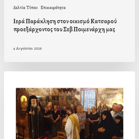
μας
Δελτία Τύπου
Επικαιρότητα
Ιερά Παράκληση στον οικισμό Κατσαρού
προεξάρχοντος του Σεβ Ποιμενάρχη μας
4 Αυγούστου 2026
Η
πρώτη
Παράκληση
προς
την
Υπεραγία
Θεοτόκο