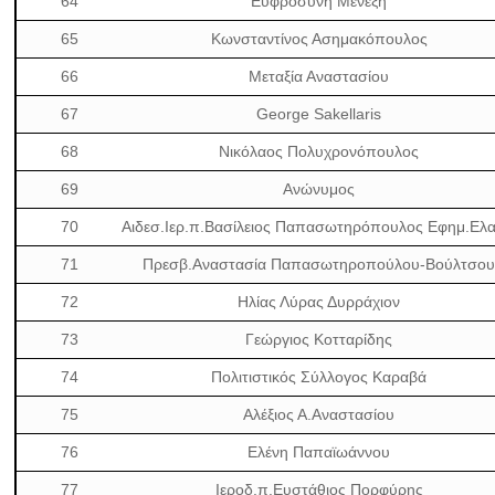
64
Ευφροσύνη Μενεξή
65
Κωνσταντίνος Ασημακόπουλος
66
Μεταξία Αναστασίου
67
George Sakellaris
68
Νικόλαος Πολυχρονόπουλος
69
Ανώνυμος
70
Αιδεσ.Ιερ.π.Βασίλειος Παπασωτηρόπουλος Εφημ.Ελα
71
Πρεσβ.Αναστασία Παπασωτηροπούλου-Βούλτσο
72
Ηλίας Λύρας Δυρράχιον
73
Γεώργιος Κοτταρίδης
74
Πολιτιστικός Σύλλογος Καραβά
75
Αλέξιος Α.Αναστασίου
76
Ελένη Παπαϊωάννου
77
Ιεροδ.π.Ευστάθιος Πορφύρης