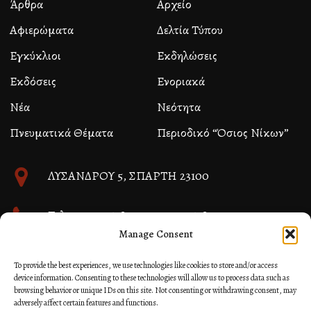
Άρθρα
Αρχείο
Αφιερώματα
Δελτία Τύπου
Εγκύκλιοι
Εκδηλώσεις
Εκδόσεις
Ενοριακά
Νέα
Νεότητα
Πνευματικά Θέματα
Περιοδικό “Όσιος Νίκων”
ΛΥΣΑΝΔΡΟΥ 5, ΣΠΑΡΤΗ 23100
Τηλ. 27310 26580 και 27310 26581
Manage Consent
info@immspartis.gr
To provide the best experiences, we use technologies like cookies to store and/or access
device information. Consenting to these technologies will allow us to process data such as
browsing behavior or unique IDs on this site. Not consenting or withdrawing consent, may
adversely affect certain features and functions.