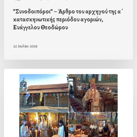
Ευάγγελου
”Συνοδοιπόροι” – Άρθρο του αρχηγού της α΄
Θεοδώρου
κατασκηνωτικής περιόδου αγοριών,
Ευάγγελου Θεοδώρου
22 Ιουλίου 2026
Ο
εορτασμός
του
Προφήτη
Ηλία
στο
Λευκόχωμα