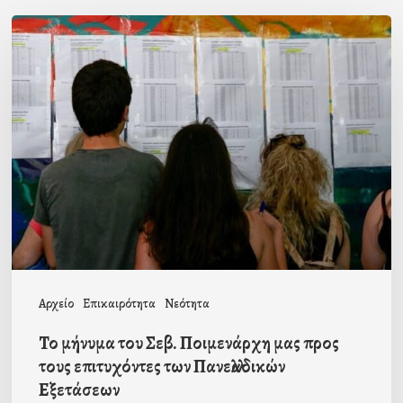
Το
μήνυμα
του
Σεβ.
Ποιμενάρχη
μας
προς
τους
επιτυχόντες
των
Αρχείο
Επικαιρότητα
Νεότητα
Πανελλαδικών
Το μήνυμα του Σεβ. Ποιμενάρχη μας προς
Εξετάσεων
τους επιτυχόντες των Πανελλαδικών
Εξετάσεων