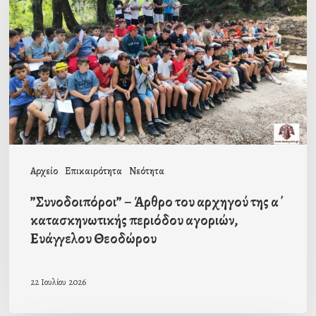
Άρθρο
του
αρχηγού
της
α΄
κατασκηνωτικής
περιόδου
αγοριών,
Αρχείο
Επικαιρότητα
Νεότητα
Ευάγγελου
”Συνοδοιπόροι” – Άρθρο του αρχηγού της α΄
Θεοδώρου
κατασκηνωτικής περιόδου αγοριών,
Ευάγγελου Θεοδώρου
22 Ιουλίου 2026