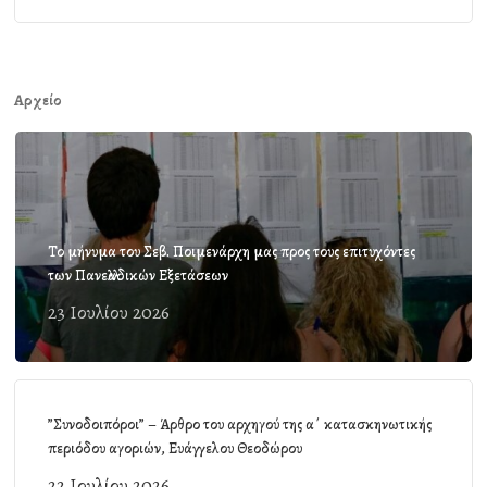
Αρχείο
Το μήνυμα του Σεβ. Ποιμενάρχη μας προς τους επιτυχόντες
των Πανελλαδικών Εξετάσεων
23 Ιουλίου 2026
”Συνοδοιπόροι” – Άρθρο του αρχηγού της α΄ κατασκηνωτικής
περιόδου αγοριών, Ευάγγελου Θεοδώρου
22 Ιουλίου 2026