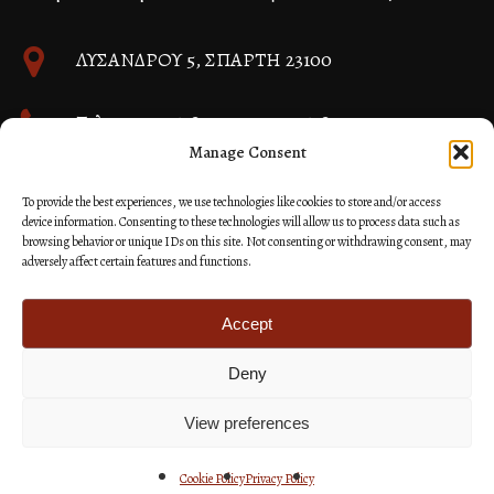
ΛΥΣΑΝΔΡΟΥ 5, ΣΠΑΡΤΗ 23100
Τηλ. 27310 26580 και 27310 26581
Manage Consent
info@immspartis.gr
To provide the best experiences, we use technologies like cookies to store and/or access
device information. Consenting to these technologies will allow us to process data such as
browsing behavior or unique IDs on this site. Not consenting or withdrawing consent, may
adversely affect certain features and functions.
© 2024 ΙΕΡΑ ΜΗΤΡΟΠΟΛΙΣ ΜΟΝΕΜΒΑΣΙΑΣ ΚΑΙ
ΣΠΑΡΤΗΣ
Accept
Deny
Κατασκευή Ιστοσελίδων Site as you GO: Falcon από
Hellenic Technologies
View preferences
Cookie Policy
Privacy Policy