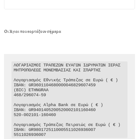
Οι Άγιοι που εορτάζουν σήμερα
ΛΟΓΑΡΙΑΣΜΟΙ ΤΡΑΠΕΖΩΝ ΕΥΑΓΩΝ ΙΔΡΥΜΑΤΩΝ ΙΕΡΑΣ 
ΜΗΤΡΟΠΟΛΕΩΣ ΜΟΝΕΜΒΑΣΙΑΣ ΚΑΙ ΣΠΑΡΤΗΣ

Λογαριασμός Εθνικής Τράπεζας σε Ευρώ ( € )

IBAN: GR3601104680000046829607459

(BIC) ETHNGRAA

468/296074-59

Λογαριασμός Alpha Bank σε Ευρώ ( € )

IBAN: GR9401405200520002101160460

520-002101-160460

Λογαριασμός Τράπεζας Πειραιώς σε Ευρώ ( € )

IBAN: GR9801725110005511026936007

5511026936007