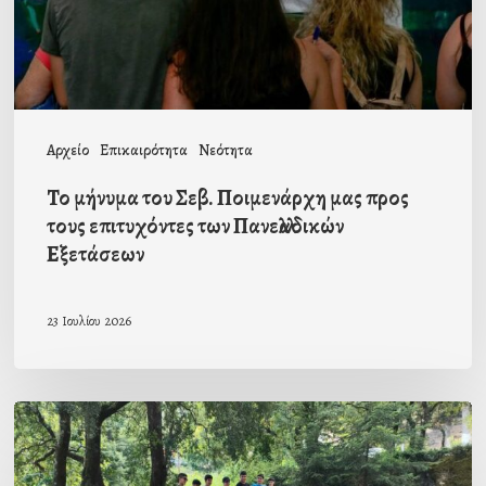
προς
τους
επιτυχόντες
των
Αρχείο
Επικαιρότητα
Νεότητα
Πανελλαδικών
Το μήνυμα του Σεβ. Ποιμενάρχη μας προς
Εξετάσεων
τους επιτυχόντες των Πανελλαδικών
Εξετάσεων
23 Ιουλίου 2026
”Συνοδοιπόροι”
–