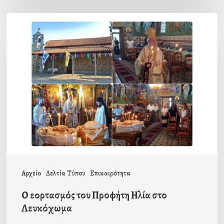
Ο
εορτασμός
του
Προφήτη
Ηλία
στο
Λευκόχωμα
Αρχείο
Δελτία Τύπου
Επικαιρότητα
Ο εορτασμός του Προφήτη Ηλία στο
Λευκόχωμα