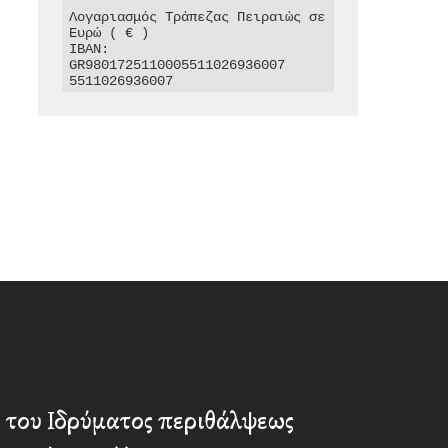
Λογαριασμός Τράπεζας Πειραιώς σε 
Ευρώ ( € )

IBAN: 
GR9801725110005511026936007

5511026936007
 του Ιδρύματος περιθάλψεως