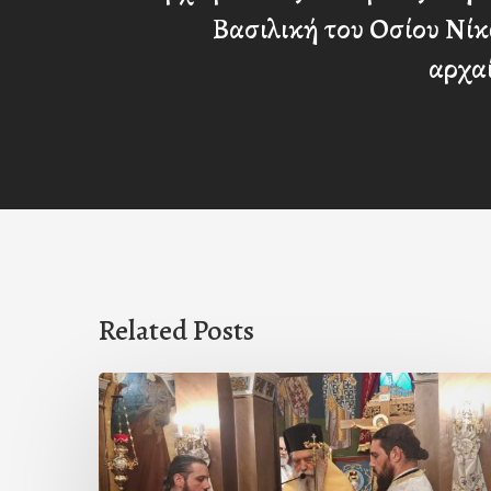
Βασιλική του Οσίου Νίκ
αρχα
Related Posts
Ιερά
Παράκληση
στον