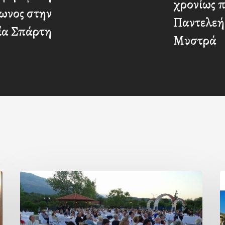
χρονίως π
ωνος στην
Παντελεή
ία Σπάρτη
Μυστρά
Πρόσκληση
προς
ε
τους
τ