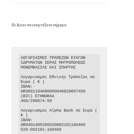
Οι Άγιοι που εορτάζουν σήμερα
ΛΟΓΑΡΙΑΣΜΟΙ ΤΡΑΠΕΖΩΝ ΕΥΑΓΩΝ 
ΙΔΡΥΜΑΤΩΝ ΙΕΡΑΣ ΜΗΤΡΟΠΟΛΕΩΣ 
ΜΟΝΕΜΒΑΣΙΑΣ ΚΑΙ ΣΠΑΡΤΗΣ

Λογαριασμός Εθνικής Τράπεζας σε 
Ευρώ ( € )

IBAN: 
GR3601104680000046829607459

(BIC) ETHNGRAA

468/296074-59

Λογαριασμός Alpha Bank σε Ευρώ ( 
€ )

IBAN: 
GR9401405200520002101160460

520-002101-160460
