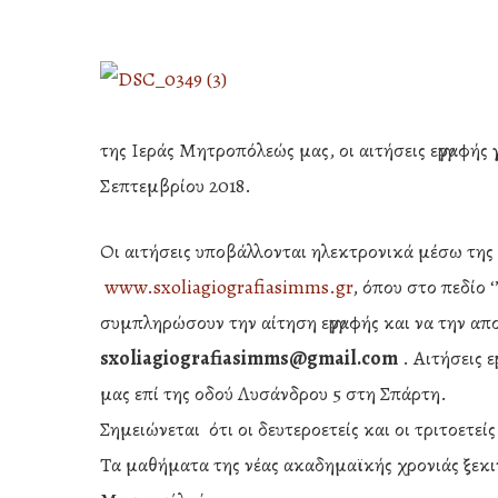
της Ιεράς Μητροπόλεώς μας, οι αιτήσεις εγγραφής 
Σεπτεμβρίου 2018.
Οι αιτήσεις υποβάλλονται ηλεκτρονικά μέσω της
www.sxoliagiografiasimms.gr
, όπου στο πεδίο 
συμπληρώσουν την αίτηση εγγραφής και να την απ
sxoliagiografiasimms@gmail.com
. Αιτήσεις 
μας επί της οδού Λυσάνδρου 5 στη Σπάρτη.
Σημειώνεται ότι οι δευτεροετείς και οι τριτοετε
Hit enter to search or ESC to close
Tα μαθήματα της νέας ακαδημαϊκής χρονιάς ξεκι