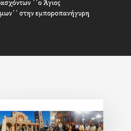
ασχόντων ΄΄ο Άγιος
μων΄΄ στην εμποροπανήγυρη
Η
ορτή
ης