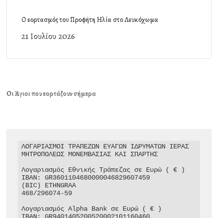
Ο εορτασμός του Προφήτη Ηλία στο Λευκόχωμα
21 Ιουλίου 2026
Οι Άγιοι που εορτάζουν σήμερα
ΛΟΓΑΡΙΑΣΜΟΙ ΤΡΑΠΕΖΩΝ ΕΥΑΓΩΝ ΙΔΡΥΜΑΤΩΝ ΙΕΡΑΣ 
ΜΗΤΡΟΠΟΛΕΩΣ ΜΟΝΕΜΒΑΣΙΑΣ ΚΑΙ ΣΠΑΡΤΗΣ

Λογαριασμός Εθνικής Τράπεζας σε Ευρώ ( € )

IBAN: GR3601104680000046829607459

(BIC) ETHNGRAA

468/296074-59

Λογαριασμός Alpha Bank σε Ευρώ ( € )

IBAN: GR9401405200520002101160460
