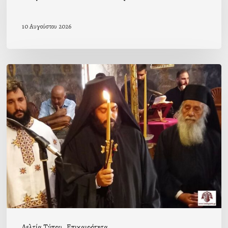
Συκέα
10 Αυγούστου 2026
Μοναχική
κουρά
στην
Ιερά
Μονή
Γόλας
Δελτία Τύπου
Επικαιρότητα