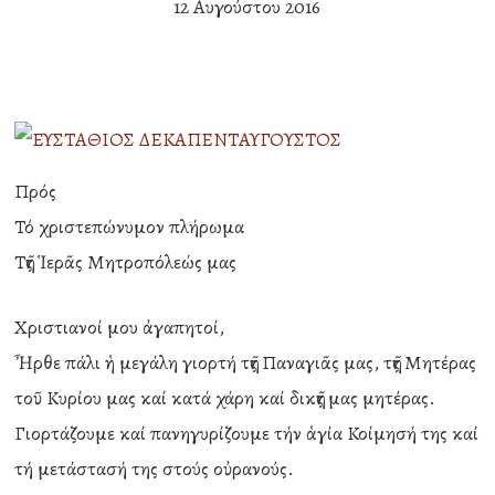
12 Αυγούστου 2016
Πρός
Τό χριστεπώνυμον πλήρωμα
Τῆς Ἱερᾶς Μητροπόλεώς μας
Χριστιανοί μου ἀγαπητοί,
Ἦρθε πάλι ἡ μεγάλη γιορτή τῆς Παναγιᾶς μας, τῆς Μητέρας
τοῦ Κυρίου μας καί κατά χάρη καί δικῆς μας μητέρας.
Γιορτάζουμε καί πανηγυρίζουμε τήν ἁγία Κοίμησή της καί
τή μετάστασή της στούς οὐρανούς.