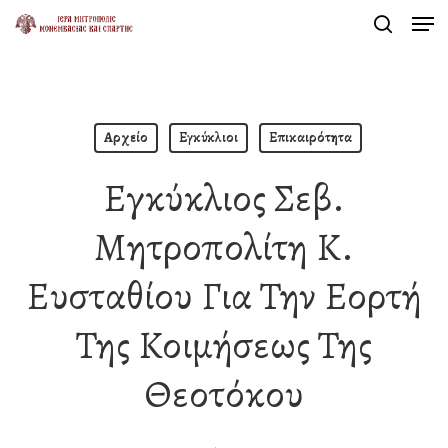
Men
Skip
search
to
Close
main
Menu
content
Αρχείο
Εγκύκλιοι
Επικαιρότητα
Εγκύκλιος Σεβ.
Μητροπολίτη Κ.
Ευσταθίου Για Την Εορτή
Της Κοιμήσεως Της
Θεοτόκου