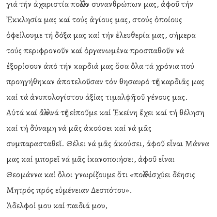
γιά τήν ἀχαριστία πολλῶν συνανθρώπων μας, ἀφοῦ τήν
Ἐκκλησία μας καί τούς ἁγίους μας, στούς ὁποίους
ὀφείλουμε τή δόξα μας καί τήν ἐλευθερία μας, σήμερα
τούς περιφρονοῦν καί ὀργανωμένα προσπαθοῦν νά
ἐξορίσουν ἀπό τήν καρδιά μας ὅσα ὅλα τά χρόνια πού
προηγήθηκαν ἀποτελοῦσαν τόν θησαυρό τῆς καρδιᾶς μας
καί τά ἀνυπολογίστου ἀξίας τιμαλφῆ τοῦ γένους μας.
Αὐτά καί ἄλλα νά τῆς εἰποῦμε καί Ἐκείνη ἔχει καί τή θέληση
καί τή δύναμη νά μᾶς ἀκούσει καί νά μᾶς
συμπαρασταθεῖ. Θέλει νά μᾶς ἀκούσει, ἀφοῦ εἶναι Μάννα
μας καί μπορεῖ νά μᾶς ἱκανοποιήσει, ἀφοῦ εἶναι
Θεομάννα καί ὅλοι γνωρίζουμε ὅτι «πολλά ἰσχύει δέησις
Μητρός πρός εὐμένειαν Δεσπότου».
Ἀδελφοί μου καί παιδιά μου,