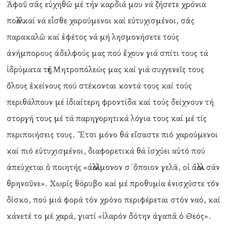
Ἀφοῦ σᾶς εὐχηθῶ μέ τήν καρδιά μου νά ζήσετε χρόνια
πολλά καί νά εἶσθε χαρούμενοι καί εὐτυχισμένοι, σᾶς
παρακαλῶ καί ἐφέτος νά μή λησμονήσετε τούς
ἀνήμπορους ἀδελφούς μας πού ἔχουν γιά σπίτι τους τά
ἱδρύματα τῆς Μητροπόλεώς μας καί γιά συγγενεῖς τους
ὅλους ἐκείνους πού στέκονται κοντά τους καί τούς
περιθάλπουν μέ ἰδιαίτερη φροντίδα καί τούς δείχνουν τή
στοργή τους μέ τά παρηγορητικά λόγια τους καί μέ τίς
περιποιήσεις τους. Ἔτσι μόνο θά εἴσαστε πιό χαρούμενοι
καί πιό εὐτυχισμένοι, διαφορετικά θά ἰσχύει αὐτό πού
ἀπεύχεται ὁ ποιητής «ἀλλοίμονον σ΄ὅποιον γελᾶ, οἱ ἄλλοι σάν
θρηνοῦνε». Χωρίς θόρυβο καί μέ προθυμία ἐνισχύστε τόν
δίσκο, πού μιά φορά τόν χρόνο περιφέρεται στόν ναό, καί
κάνετέ το μέ χαρά, γιατί «ἱλαρόν δότην ἀγαπᾶ ὁ Θεός».