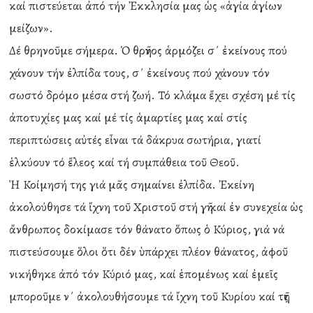
καί πιστεύεται ἀπό τήν Ἐκκλησία μας ὡς «ἁγία ἁγίων
μείζων».
Δέ θρηνοῦμε σήμερα. Ὁ θρῆνος ἁρμόζει σ΄ ἐκείνους πού
χάνουν τήν ἐλπίδα τους, σ΄ ἐκείνους πού χάνουν τόν
σωστό δρόμο μέσα στή ζωή. Τό κλάμα ἔχει σχέση μέ τίς
ἀποτυχίες μας καί μέ τίς ἁμαρτίες μας καί στίς
περιπτώσεις αὐτές εἶναι τά δάκρυα σωτήρια, γιατί
ἑλκύουν τό ἔλεος καί τή συμπάθεια τοῦ Θεοῦ.
Ἡ Κοίμησή της γιά μᾶς σημαίνει ἐλπίδα. Ἐκείνη
ἀκολούθησε τά ἴχνη τοῦ Χριστοῦ στή γῆ καί ἐν συνεχεία ὡς
ἄνθρωπος δοκίμασε τόν θάνατο ὅπως ὁ Κύριος, γιά νά
πιστεύσουμε ὅλοι ὅτι δέν ὑπάρχει πλέον θάνατος, ἀφοῦ
νικήθηκε ἀπό τόν Κύριό μας, καί ἑπομένως καί ἐμεῖς
μποροῦμε ν΄ ἀκολουθήσουμε τά ἴχνη τοῦ Κυρίου καί τῆς