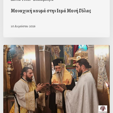
Μοναχική κουρά στην Ιερά Μονή Γόλας
10 Αυγούστου 2026
Ιερά
Παράκληση
στον
Ι.Ν.
Κοιμήσεως
της
Θεοτόκου
Μαγούλας