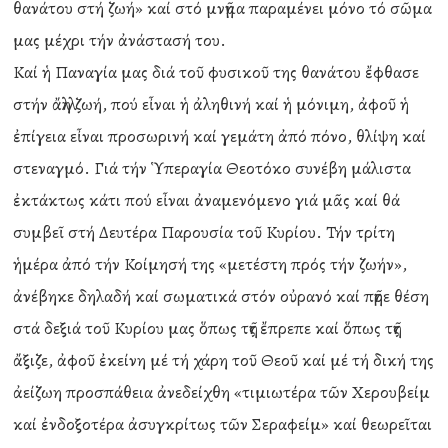
θανάτου στή ζωή» καί στό μνῆμα παραμένει μόνο τό σῶμα
μας μέχρι τήν ἀνάστασή του.
Καί ἡ Παναγία μας διά τοῦ φυσικοῦ της θανάτου ἔφθασε
στήν ἄλλη ζωή, πού εἶναι ἡ ἀληθινή καί ἡ μόνιμη, ἀφοῦ ἡ
ἐπίγεια εἶναι προσωρινή καί γεμάτη ἀπό πόνο, θλίψη καί
στεναγμό. Γιά τήν Ὑπεραγία Θεοτόκο συνέβη μάλιστα
ἐκτάκτως κάτι πού εἶναι ἀναμενόμενο γιά μᾶς καί θά
συμβεῖ στή Δευτέρα Παρουσία τοῦ Κυρίου. Τήν τρίτη
ἡμέρα ἀπό τήν Κοίμησή της «μετέστη πρός τήν ζωήν»,
ἀνέβηκε δηλαδή καί σωματικά στόν οὐρανό καί πῆρε θέση
στά δεξιά τοῦ Κυρίου μας ὅπως τῆς ἔπρεπε καί ὅπως τῆς
ἄξιζε, ἀφοῦ ἐκείνη μέ τή χάρη τοῦ Θεοῦ καί μέ τή δική της
ἀείζωη προσπάθεια ἀνεδείχθη «τιμιωτέρα τῶν Χερουβείμ
καί ἐνδοξοτέρα ἀσυγκρίτως τῶν Σεραφείμ» καί θεωρεῖται