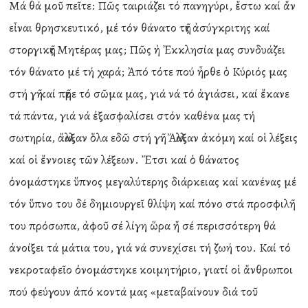
Μά θά μοῦ πεῖτε: Πῶς ταιριάζει τό πανηγύρι, ἔστω καί ἄν
εἶναι θρησκευτικό, μέ τόν θάνατο τῆς ἀσύγκριτης καί
στοργικῆς Μητέρας μας; Πῶς ἡ Ἐκκλησία μας συνδυάζει
τόν θάνατο μέ τή χαρά; Ἀπό τότε πού ἦρθε ὁ Κύριός μας
στή γῆ καί πῆρε τό σῶμα μας, γιά νά τό ἁγιάσει, καί ἔκανε
τά πάντα, γιά νά ἐξασφαλίσει στόν καθένα μας τή
σωτηρία, ἄλλαξαν ὅλα εδῶ στή γῆ. Ἄλλαξαν ἀκόμη καί οἱ λέξεις
καί οἱ ἔννοιες τῶν λέξεων. Ἔτσι καί ὁ θάνατος
ὀνομάστηκε ὕπνος μεγαλύτερης διάρκειας καί κανένας μέ
τόν ὕπνο του δέ δημιουργεῖ θλίψη καί πόνο στά προσφιλῆ
του πρόσωπα, ἀφοῦ σέ λίγη ὥρα ἤ σέ περισσότερη θά
ἀνοίξει τά μάτια του, γιά νά συνεχίσει τή ζωή του. Καί τό
νεκροταφεῖο ὀνομάστηκε κοιμητήριο, γιατί οἱ ἄνθρωποι
πού φεύγουν ἀπό κοντά μας «μεταβαίνουν διά τοῦ