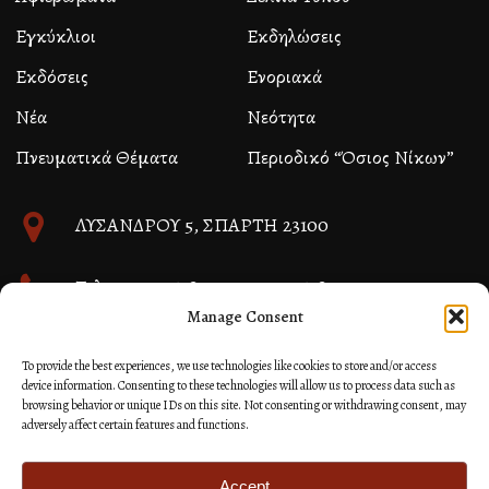
Εγκύκλιοι
Εκδηλώσεις
Εκδόσεις
Ενοριακά
Νέα
Νεότητα
Πνευματικά Θέματα
Περιοδικό “Όσιος Νίκων”
ΛΥΣΑΝΔΡΟΥ 5, ΣΠΑΡΤΗ 23100
Τηλ. 27310 26580 και 27310 26581
Manage Consent
info@immspartis.gr
To provide the best experiences, we use technologies like cookies to store and/or access
device information. Consenting to these technologies will allow us to process data such as
browsing behavior or unique IDs on this site. Not consenting or withdrawing consent, may
adversely affect certain features and functions.
© 2024 ΙΕΡΑ ΜΗΤΡΟΠΟΛΙΣ ΜΟΝΕΜΒΑΣΙΑΣ ΚΑΙ
ΣΠΑΡΤΗΣ
Accept