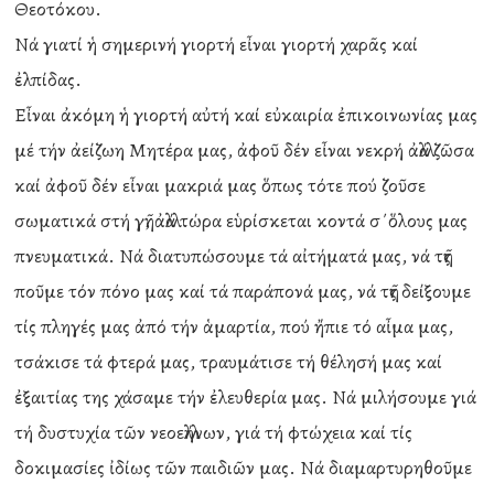
Θεοτόκου.
Νά γιατί ἡ σημερινή γιορτή εἶναι γιορτή χαρᾶς καί
ἐλπίδας.
Εἶναι ἀκόμη ἡ γιορτή αὐτή καί εὐκαιρία ἐπικοινωνίας μας
μέ τήν ἀείζωη Μητέρα μας, ἀφοῦ δέν εἶναι νεκρή ἀλλά ζῶσα
καί ἀφοῦ δέν εἶναι μακριά μας ὅπως τότε πού ζοῦσε
σωματικά στή γῆ, ἀλλά τώρα εὑρίσκεται κοντά σ΄ὅλους μας
πνευματικά. Νά διατυπώσουμε τά αἰτήματά μας, νά τῆς
ποῦμε τόν πόνο μας καί τά παράπονά μας, νά τῆς δείξουμε
τίς πληγές μας ἀπό τήν ἁμαρτία, πού ἤπιε τό αἶμα μας,
τσάκισε τά φτερά μας, τραυμάτισε τή θέλησή μας καί
ἐξαιτίας της χάσαμε τήν ἐλευθερία μας. Νά μιλήσουμε γιά
τή δυστυχία τῶν νεοελλήνων, γιά τή φτώχεια καί τίς
δοκιμασίες ἰδίως τῶν παιδιῶν μας. Νά διαμαρτυρηθοῦμε