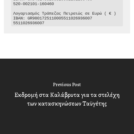
520-002101-160460

Λογαριασμός Τράπεζας Πειραιώς σε Ευρώ ( € )

IBAN: GR9801725110005511026936007

5511026936007
Previous Post
Εκδρομή στα Καλάβρυτα για τα στελέχη
των κατασκηνώσεων Ταϋγέτης