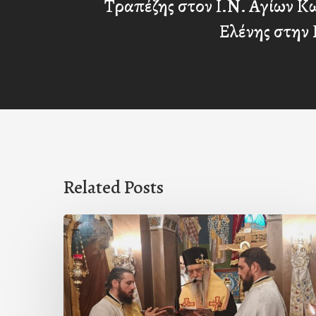
Τραπέζης στον Ι.Ν. Αγίων Κ
Ελένης στην
Related Posts
Ιερά
Παράκληση
στον
Ι.Ν.
Κοιμήσεως