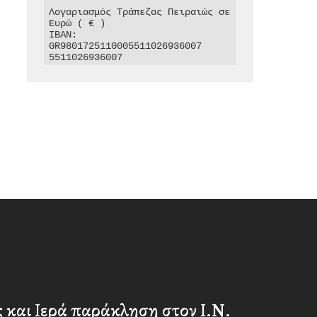
Λογαριασμός Τράπεζας Πειραιώς σε 
Ευρώ ( € )

IBAN: 
GR9801725110005511026936007

5511026936007
 και Ιερά παράκληση στον Ι.Ν.