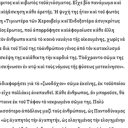
άριτος κα
ὶ
κιβωτ
ὸ
ς το
ῦ
ἁ
γιάσματος. Ε
ἶ
χε βίο πανάμωμο κα
ὶ
κα
ὶ
ἡ
ἄ
σκηση κάθε
ἀ
ρετ
ῆ
ς.
Ἡ
ψυχ
ὴ
τ
η
ς
ἦ
ταν κα
ὶ
το
ῦ
φωτ
ὸ
ς
η «Τιμιωτέρα τ
ῶ
ν Χερουβε
ὶ
μ κα
ὶ
Ἐ
νδοξοτέρα
ἀ
συγκρίτως
ῖ
ος
ἔ
ρωτας, πού
ἀ
πορρόφησε κα
ὶ
ἀ
φομοίωσε κάθε
ἄ
λλη
τ
ὸ
ν
ἄ
νθρωπο κατ
ὰ
τ
ὸ
κοιν
ὸ
ναυάγιο τ
ῆ
ς ο
ἰ
κουμένης, χωρ
ὶ
ς νά
 δι
ὰ
το
ῦ
Υ
ἱ
ο
ῦ
της τ
ὸ
ἀ
νθρώπινο γένος
ἀπό
τόν κατακλυσμό
σκέψη της κα
ὶ
ἄ
θικτη τ
ὴ
ν καρδιά της. Τ
ὸ
ἄ
χραντο σ
ῶ
μα της
ἐ
σκήνωσεν
ἐ
ν α
τ
ῷ
κα
ὶ
το
ὺ
ς νόμους τ
ῆ
ς φύσεως μετεκίνησεν».
ἀ
διαφορήσει γι
ὰ
τ
ὸ
«ζωοδόχον» σ
ῶ
μα
ἐ
κείνης,
ἐ
κ το
ῦ
ὁ
ποίου
 ε
ἶ
χε πολλάκις
ἀ
ναπαυθεῖ. Κάθε
ἄ
νθρωπος,
ἂ
ν μποροῦσε, θ
ὰ
ταινε
ἐ
κ το
ῦ
Τάφου τ
ὸ
νεκρωμένο σ
ῶ
μα της. Πολ
ὺ
ρισσότερο
ἀ
π
ὸ
ὅ
λους μαζ
ὶ
το
ὺ
ς
ἀ
νθρώπους,
ὡ
ς Παντοδύναμος
 «
ὡ
ς
ἀ
γαπητ
ὸ
ς τ
ὴ
ν
ἀ
γαπητήν,
ὡ
ς ε
λογημένος τ
ὴ
ν ε
λογημένην