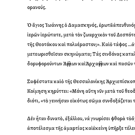
ο
ρανούς.
Ὁ
ἅγιος Ἰωάννης ὁ
Δαμασκηνός,
ἐ
ρωτ
ᾶ
ἀ
πευθυνό
ἱ
ερ
ῶ
ν
ἱ
ερώτατε, μετ
ὰ
τ
ὸ
ν ζωαρχικ
ὸ
ν το
ῦ
Δεσπότο
τ
ῆ
ς Θεοτόκου κα
ὶ
πολυέραστον;». Κα
ὶ
ὁ
τάφος …
ἀ
μετεωρισθε
ῖ
σαν σκηνώματα; Τάς σινδόνας κατα
δορυφορούντων
Ἀ
γγέλων κα
ὶ
Ἀ
ρχαγγέλων κα
ὶ
πασ
ῶ
ν 
Σαφέστατα κα
ὶ
ὁ
τ
ῆ
ς Θεσσαλονίκης
Ἀ
ρχιεπίσκοπ
Κοίμηση κηρύττει: «Μόνη α
ὕ
τη ν
ῦ
ν μετ
ὰ
το
ῦ
θεοδ
διότι, «τ
ὸ
γενν
ῆ
σαν ε
ἰ
κότως σ
ῶ
μα συνδοξάζεται 
Δέν
ἦ
ταν δυνατ
ὸ, ἐξάλλου,
νά γνωρίσει φθορ
ὰ
τ
ὸ
ἄ
ἀ
ποτέλεσμα τ
ῆ
ς
ἁ
μαρτίας κα
ὶ
ἐ
κείνη
ὑ
πῆρξε τέλε