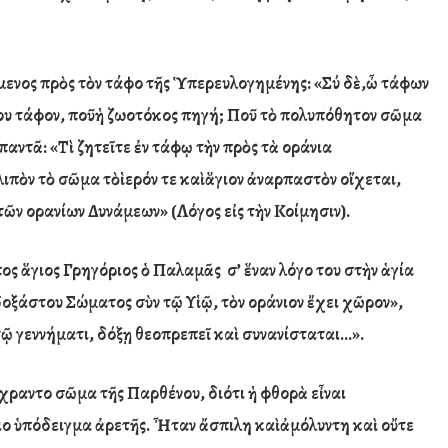
μενος πρ
ὸ
ς τ
ὸ
ν τάφο τ
ῆ
ς
Ὑ
περευλογημένης: «Σ
ύ
δ
ὲ,
ὦ
τάφων
υ τάφον, πο
ῦ
ἡ
ζωοτόκος πηγή; Πο
ῦ
τ
ὸ
πολυπόθητον σ
ῶ
μα
παντ
ᾶ
: «Τ
ὶ
ζητε
ῖ
τε
ἐ
ν τάφ
ῳ
τ
ὴ
ν πρ
ὸ
ς τ
ὰ
ο
ράνια
λιπ
ὸ
ν τ
ὸ
σ
ῶ
μα τ
ὸ
ἱ
ερόν τε κα
ὶ
ἅ
γιον
ἀ
ναρπαστ
ὸ
ν ο
ἴ
χεται,
τ
ῶ
ν ο
ρανίων Δυνάμεων» (Λόγος ε
ἰ
ς τ
ὴ
ν Κοίμησιν).
ος ἅγιος Γρηγόριος
ὁ
Παλαμᾶς σ’
ἕ
ναν λ
ό
γο το
υ
στ
ὴ
ν
ἁ
γία
οξάστου Σώματος σ
ὺ
ν τ
ῷ
Υ
ἱῷ
, τ
ὸ
ν ο
ράνιον
ἔ
χει χ
ῶ
ρον»,
τ
ῷ
γεννήματι, δόξ
ῃ
θεοπρεπε
ῖ
κα
ὶ
συνανίσταται…».
χραντο σ
ῶ
μα τ
ῆ
ς Παρθένου, διότι
ἡ
φθορ
ὰ
ε
ἶ
ναι
ιο
ὑ
πόδειγμα
ἀ
ρετ
ῆ
ς.
Ἦ
ταν
ἄ
σπιλη κα
ὶ
ἀ
μόλυντη κα
ὶ
οὔτε