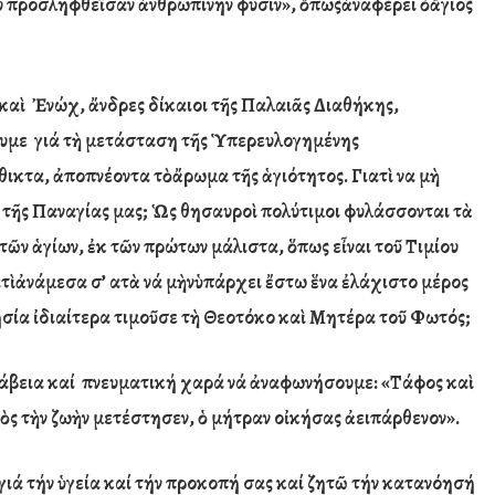
υ
προσληφθε
ῖ
σαν
ἀ
νθρωπίνην φύσιν»,
ὅπως
ἀ
ναφέρει
ὁ
ἅ
γιος
 κα
ὶ
Ἐ
νώχ,
ἄ
νδρες δίκαιοι τ
ῆ
ς Παλαι
ᾶ
ς Διαθήκης,
υμε γιά τ
ὴ
μετάσταση τ
ῆ
ς
Ὑ
περευλογημένης
θικτα,
ἀ
ποπνέοντα τ
ὸ
ἄ
ρωμα τ
ῆ
ς
ἁ
γιότητος. Γιατ
ὶ
να μ
ὴ
 τ
ῆ
ς Παναγίας μας;
Ὡ
ς θησαυρο
ὶ
πολύτιμοι φυλάσσονται τ
ὰ
τ
ῶ
ν
ἁ
γίων,
ἐ
κ τῶν πρώτων μάλιστα,
ὅπως
ε
ἶ
ναι τοῦ Τιμίου
ατ
ὶ
ἀ
νάμεσα σ’ α
τ
ὰ
νά μ
ὴν
ὑ
πάρχει
ἔ
στω
ἕ
να
ἐ
λάχιστο μέρος
ησία
ἰ
διαίτερα
τιμοῦσε
τ
ὴ
Θεοτόκο κα
ὶ
Μητέρα το
ῦ
Φωτός;
άβεια καί πνευματική χαρ
ά
νά
ἀ
ναφωνήσουμε: «Τάφος κα
ὶ
ὸ
ς τ
ὴ
ν ζω
ὴ
ν μετέστησεν,
ὁ
μήτραν ο
ἰ
κήσας
ἀ
ειπάρθενον».
 γιά τήν ὑγεία καί τήν προκοπή σας καί ζητῶ τήν κατανόησή