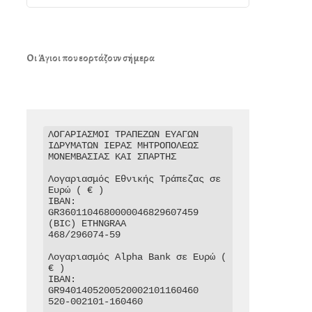
Οι Άγιοι που εορτάζουν σήμερα
ΛΟΓΑΡΙΑΣΜΟΙ ΤΡΑΠΕΖΩΝ ΕΥΑΓΩΝ 
ΙΔΡΥΜΑΤΩΝ ΙΕΡΑΣ ΜΗΤΡΟΠΟΛΕΩΣ 
ΜΟΝΕΜΒΑΣΙΑΣ ΚΑΙ ΣΠΑΡΤΗΣ

Λογαριασμός Εθνικής Τράπεζας σε 
Ευρώ ( € )

IBAN: 
GR3601104680000046829607459

(BIC) ETHNGRAA

468/296074-59

Λογαριασμός Alpha Bank σε Ευρώ ( 
€ )

IBAN: 
GR9401405200520002101160460

520-002101-160460
