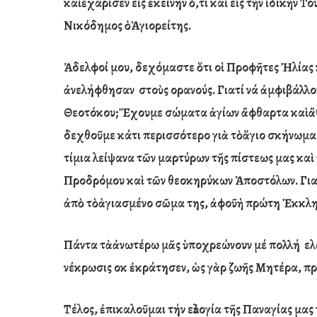
κα
ὶ
ἐ
χάρισεν ε
ἰ
ς
ἐ
κείνην
ὅ,
τι κα
ὶ
ε
ἰ
ς τ
ὴ
ν
ἰ
δικ
ὴ
ν Το
Νικόδημος
ὁ
Ἁ
γιορείτης.
Ἀδελφοί μου, δεχόμαστε
ὅ
τι
οἱ
Προφῆτες
Ἠ
λίας
ἀ
νελήφθησαν στο
ὺ
ς ο
ρανούς. Γιατί νά
ἀ
μφιβάλλο
Θεοτόκου;
Ἔ
χουμε σώματα
ἁ
γίων
ἄ
φθαρτα κα
ὶ
ἄ
δεχθοῦμε κάτι περισσότερο γι
ὰ
τ
ὸ
ἅ
γιο σκήνωμα
τίμια λείψανα τ
ῶ
ν μαρτύρων τ
ῆ
ς πίστεως μας κα
ὶ
Προδρόμου κα
ὶ
τ
ῶ
ν θεοκηρύκων
Ἀ
ποστόλων. Γι
ἀ
π
ὸ
τ
ὸ
ἁ
γιασμένο σ
ῶ
μα της,
ἀ
φο
ῦ
ἡ
πρώτη
Ἐ
κκλ
Πάντα τ
ὰ
ἀ
νωτέρω μᾶς
ὑ
ποχρεώνουν μέ πολλή ε
λ
νέκρωσις ο
κ
ἐ
κράτησεν,
ὡ
ς γ
ὰ
ρ ζω
ῆ
ς Μητέρα, πρ
Τέλος, ἐπικαλοῦμαι τήν εὐλογία τῆς Παναγίας μας