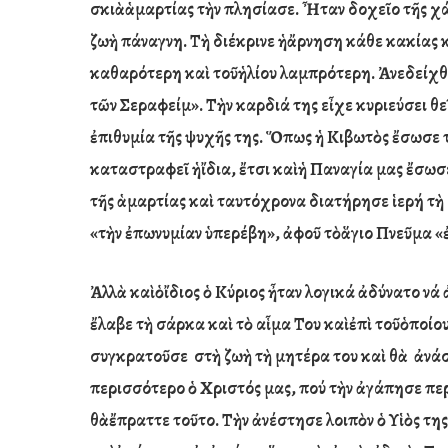
σκι
ὰ
ἁ
μαρτίας τ
ὴ
ν πλησίασε.
Ἦ
ταν δοχε
ῖ
ο τ
ῆ
ς χ
ζω
ὴ
πάναγνη. Τ
ὴ
διέκρινε
ἡ
ἄ
ρνηση κάθε κακίας 
καθαρότερη κα
ὶ
το
ῦ
ἡ
λίου λαμπρότερη.
Ἀ
νεδείχθ
τ
ῶ
ν Σεραφείμ». Τ
ὴ
ν καρδιά τ
η
ς ε
ἶ
χε κυριεύσει θε
ἐ
πιθυμία τ
ῆ
ς ψυχ
ῆ
ς της.
Ὅ
πως
ἡ
Κιβωτ
ὸ
ς
ἔ
σωσε 
καταστραφεῖ
ἡ
ἴ
δια, ἔτσι κα
ὶ
ἡ
Παναγία μας
ἔ
σωσε
τ
ῆ
ς
ἁ
μαρτίας κα
ὶ
ταυτόχρονα διατήρησε
ἱ
ερή τ
ὴ
«τ
ὴ
ν
ἐ
πωνυμίαν
ὑ
περέβη»,
ἀ
φο
ῦ
τ
ὸ
ἅ
γιο Πνε
ῦ
μα «
Ἀ
λλ
ὰ
κα
ὶ
ὁ
ἴ
διος
ὁ
Κύριος
ἦ
ταν λογικά
ἀ
δύνατο νά
ἔ
λαβε τ
ὴ
σάρκα κα
ὶ
τ
ὸ
α
ἷ
μα Του κα
ὶ
ἐ
π
ὶ
το
ῦ
ὁ
ποίου
συγκρατοῦσε στ
ὴ
ζω
ὴ
τ
ὴ
μητέρα του κα
ὶ
θ
ὰ
ἀνάσ
περισσότερο
ὁ
Χριστός μας, πού τ
ὴ
ν
ἀ
γάπησε πε
θ
ὰ
ἔ
πραττε το
ῦ
το. Τ
ὴ
ν
ἀ
νέστησε λοιπ
ὸ
ν
ὁ
Υ
ἱὸ
ς της