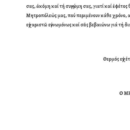
σας, ἀκόμη καί τή συγγνώμη σας, γιατί καί ἐφέτ
Μητροπόλεώς μας, πού περιμένουν κάθε χρόνο, α
εὐχαριστῶ εὐγνωμόνως καί σᾶς βεβαιώνω γιά τή δ
Θερμός εὐχέ
Ο Μ