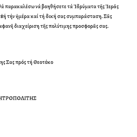
ος θά παρακαλέσω νά βοηθήσετε τά Ἱδρύματα τῆς Ἱερᾶς
ὐτή τήν ἡμέρα καί τή δική σας συμπαράσταση. Σᾶς
ιαφανῆ διαχείριση τῆς πολύτιμης προσφορᾶς σας.
της Σας πρός τή Θεοτόκο
ΗΤΡΟΠΟΛΙΤΗΣ