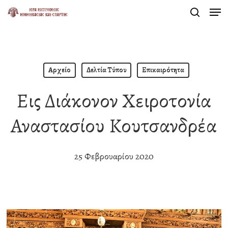
Men
Skip
search
to
Close
main
Menu
content
Αρχείο
Δελτία Τύπου
Επικαιρότητα
Εις Διάκονον Χειροτονία
Αναστασίου Κουτσανδρέα
25 Φεβρουαρίου 2020