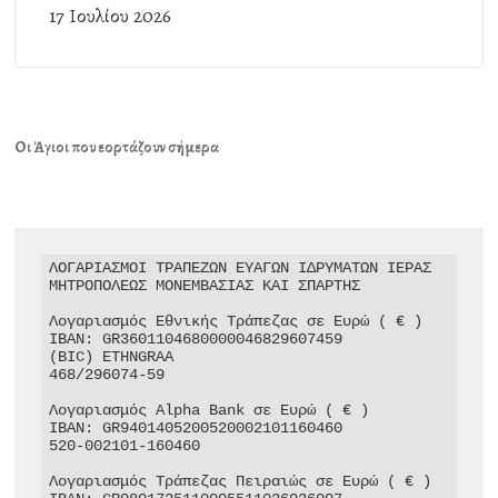
17 Ιουλίου 2026
Οι Άγιοι που εορτάζουν σήμερα
ΛΟΓΑΡΙΑΣΜΟΙ ΤΡΑΠΕΖΩΝ ΕΥΑΓΩΝ ΙΔΡΥΜΑΤΩΝ ΙΕΡΑΣ 
ΜΗΤΡΟΠΟΛΕΩΣ ΜΟΝΕΜΒΑΣΙΑΣ ΚΑΙ ΣΠΑΡΤΗΣ

Λογαριασμός Εθνικής Τράπεζας σε Ευρώ ( € )

IBAN: GR3601104680000046829607459

(BIC) ETHNGRAA

468/296074-59

Λογαριασμός Alpha Bank σε Ευρώ ( € )

IBAN: GR9401405200520002101160460

520-002101-160460

Λογαριασμός Τράπεζας Πειραιώς σε Ευρώ ( € )
