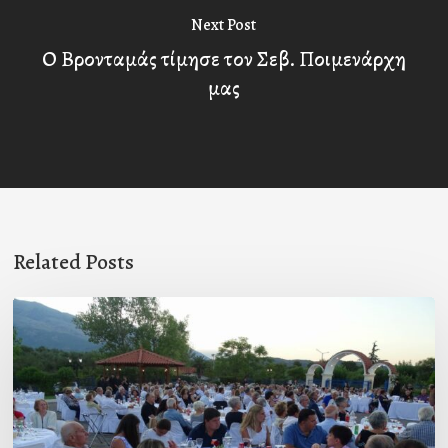
Next Post
Ο Βρονταμάς τίμησε τον Σεβ. Ποιμενάρχη
μας
Related Posts
Πρόσκληση
προς
τους
Ομογενείς
μας