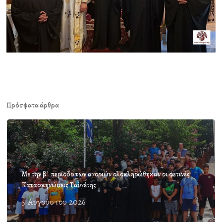
Πρόσφατα άρθρα
Με την β΄ περίοδο των αγοριών ολοκληρώθηκαν οι φετινές
Κατασκηνώσεις Ταϋγέτης
5 Αυγούστου 2026