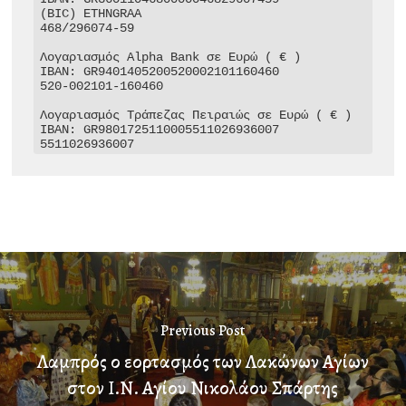
(BIC) ETHNGRAA

468/296074-59

Λογαριασμός Alpha Bank σε Ευρώ ( € )

IBAN: GR9401405200520002101160460

520-002101-160460

Λογαριασμός Τράπεζας Πειραιώς σε Ευρώ ( € )

IBAN: GR9801725110005511026936007

5511026936007
Previous Post
Λαμπρός ο εορτασμός των Λακώνων Αγίων
στον Ι.Ν. Αγίου Νικολάου Σπάρτης