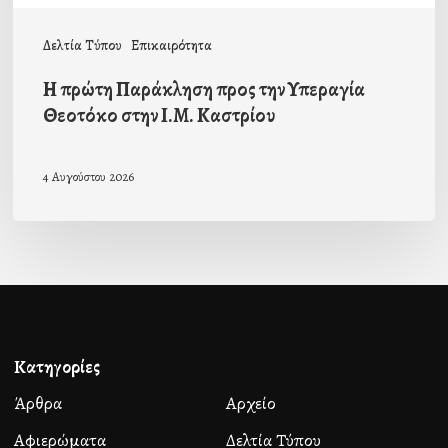
Καστρίου
Δελτία Τύπου
Επικαιρότητα
Η πρώτη Παράκληση προς την Υπεραγία
Θεοτόκο στην Ι.Μ. Καστρίου
4 Αυγούστου 2026
Κατηγορίες
Άρθρα
Αρχείο
Αφιερώματα
Δελτία Τύπου