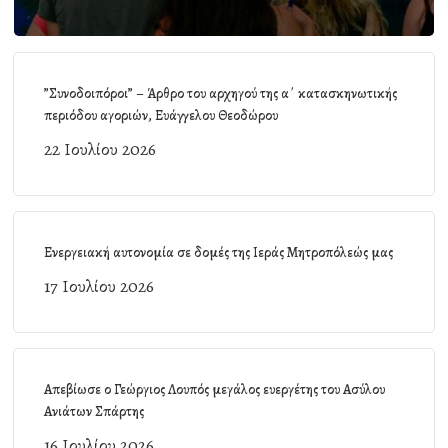
”Συνοδοιπόροι” – Άρθρο του αρχηγού της α΄ κατασκηνωτικής
περιόδου αγοριών, Ευάγγελου Θεοδώρου
22 Ιουλίου 2026
Ενεργειακή αυτονομία σε δομές της Ιεράς Μητροπόλεώς μας
17 Ιουλίου 2026
Απεβίωσε ο Γεώργιος Λουπός μεγάλος ευεργέτης του Ασύλου
Ανιάτων Σπάρτης
16 Ιουλίου 2026