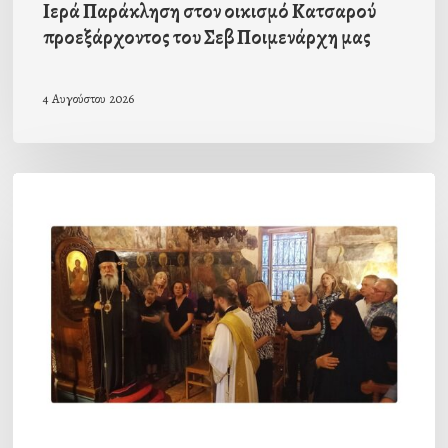
Ιερά Παράκληση στον οικισμό Κατσαρού
προεξάρχοντος του Σεβ Ποιμενάρχη μας
4 Αυγούστου 2026
Η
πρώτη
Παράκληση
προς
την
Υπεραγία
Θεοτόκο
στην
Ι.Μ.