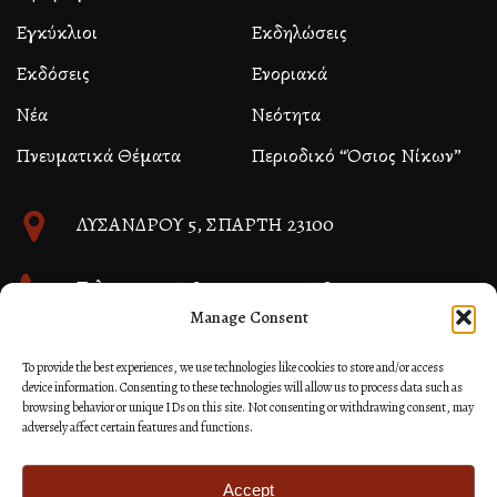
Εγκύκλιοι
Εκδηλώσεις
Εκδόσεις
Ενοριακά
Νέα
Νεότητα
Πνευματικά Θέματα
Περιοδικό “Όσιος Νίκων”
ΛΥΣΑΝΔΡΟΥ 5, ΣΠΑΡΤΗ 23100
Τηλ. 27310 26580 και 27310 26581
Manage Consent
info@immspartis.gr
To provide the best experiences, we use technologies like cookies to store and/or access
device information. Consenting to these technologies will allow us to process data such as
browsing behavior or unique IDs on this site. Not consenting or withdrawing consent, may
adversely affect certain features and functions.
© 2024 ΙΕΡΑ ΜΗΤΡΟΠΟΛΙΣ ΜΟΝΕΜΒΑΣΙΑΣ ΚΑΙ
ΣΠΑΡΤΗΣ
Accept