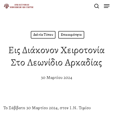
Men
Skip
search
to
Close
main
Menu
content
Δελτία Τύπου
Επικαιρότητα
Εις Διάκονον Χειροτονία
Στο Λεωνίδιο Αρκαδίας
30 Μαρτίου 2024
Το Σάββατο 30 Μαρτίου 2024, στον Ι.Ν. Τιμίου