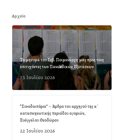
Αρχείο
Το μήνυμα του Σεβ. Ποιμενάρχη μας προς τους
επιτυχόντες των Πανελλαδικών Εξετάσεων
23 Ιουλίου 2026
”Συνοδοιπόροι” – Άρθρο του αρχηγού της α΄
κατασκηνωτικής περιόδου αγοριών,
Ευάγγελου Θεοδώρου
22 Ιουλίου 2026