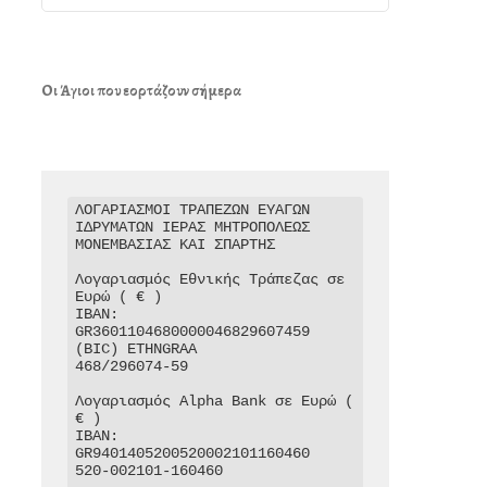
Οι Άγιοι που εορτάζουν σήμερα
ΛΟΓΑΡΙΑΣΜΟΙ ΤΡΑΠΕΖΩΝ ΕΥΑΓΩΝ 
ΙΔΡΥΜΑΤΩΝ ΙΕΡΑΣ ΜΗΤΡΟΠΟΛΕΩΣ 
ΜΟΝΕΜΒΑΣΙΑΣ ΚΑΙ ΣΠΑΡΤΗΣ

Λογαριασμός Εθνικής Τράπεζας σε 
Ευρώ ( € )

IBAN: 
GR3601104680000046829607459

(BIC) ETHNGRAA

468/296074-59

Λογαριασμός Alpha Bank σε Ευρώ ( 
€ )

IBAN: 
GR9401405200520002101160460

520-002101-160460
