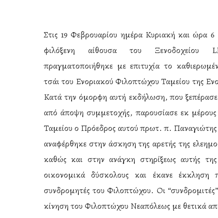
Στις 19 Φεβρουαρίου ημέρα Κυριακή και ώρα 6
φιλόξενη αίθουσα του Ξενοδοχείου
πραγματοποιήθηκε με επιτυχία το καθιερωμέ
τσάι του Ενοριακού Φιλοπτώχου Ταμείου της Εν
Κατά την όμορφη αυτή εκδήλωση, που ξεπέρασε
από άποψη συμμετοχής, παρουσίασε εκ μέρους
Ταμείου ο Πρόεδρος αυτού πρωτ. π. Παναγιώτης
αναφέρθηκε στην άσκηση της αρετής της ελεημο
καθώς και στην ανάγκη στηρίξεως αυτής της
οικονομικά δύσκολους και έκανε έκκληση π
Hit enter to search or ESC to close
συνδρομητές του Φιλοπτώχου. Οι “συνδρομιτές
κίνηση του Φιλοπτώχου Νεαπόλεως με θετικά α