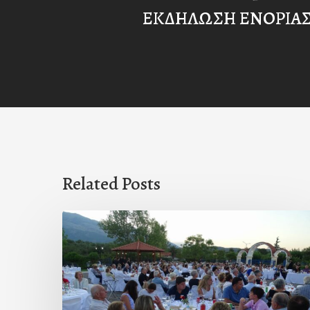
ΕΚΔΗΛΩΣΗ ΕΝΟΡΙΑΣ
Related Posts
Πρόσκληση
προς
τους
Ομογενείς
μας