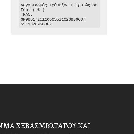
Λογαριασμός Τράπεζας Πειραιώς σε 
Ευρώ ( € )

IBAN: 
GR9801725110005511026936007

5511026936007
ΜΜΑ ΣΕΒΑΣΜΙΩΤΑΤΟΥ ΚΑΙ