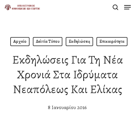
Men
Skip
search
to
Close
main
Menu
content
Αρχείο
Δελτία Τύπου
Εκδηλώσεις
Επικαιρότητα
Εκδηλώσεις Για Τη Νέα
Χρονιά Στα Ιδρύματα
Νεαπόλεως Και Ελίκας
8 Ιανουαρίου 2016