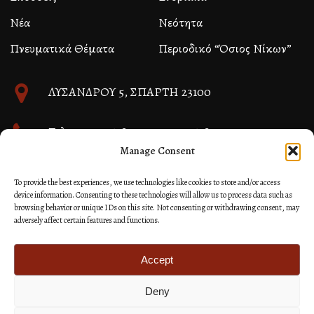
Νέα
Νεότητα
Πνευματικά Θέματα
Περιοδικό “Όσιος Νίκων”
ΛΥΣΑΝΔΡΟΥ 5, ΣΠΑΡΤΗ 23100
Τηλ. 27310 26580 και 27310 26581
Manage Consent
info@immspartis.gr
To provide the best experiences, we use technologies like cookies to store and/or access
device information. Consenting to these technologies will allow us to process data such as
browsing behavior or unique IDs on this site. Not consenting or withdrawing consent, may
adversely affect certain features and functions.
© 2024 ΙΕΡΑ ΜΗΤΡΟΠΟΛΙΣ ΜΟΝΕΜΒΑΣΙΑΣ ΚΑΙ
ΣΠΑΡΤΗΣ
Accept
Deny
Κατασκευή Ιστοσελίδων Site as you GO: Falcon από