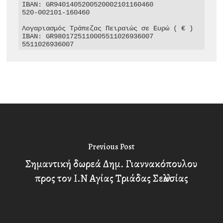
IBAN: GR9401405200520002101160460

520-002101-160460

Λογαριασμός Τράπεζας Πειραιώς σε Ευρώ ( € )

IBAN: GR9801725110005511026936007

5511026936007
Previous Post
Σημαντική δωρεά Δημ. Γιαννακόπουλου
προς τον Ι.Ν Αγίας Τριάδας Σελλασίας