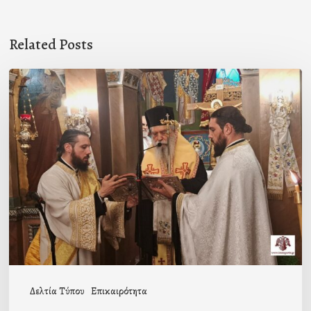
Related Posts
Ιερά
Παράκληση
στον
Ι.Ν.
Κοιμήσεως
της
Θεοτόκου
Μαγούλας
Δελτία Τύπου
Επικαιρότητα