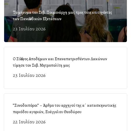
Το μήνυμα του Σεβ. Ποιμενάρχη μας προς τους επιτυχόντες
των Πανελλαδικών Εξετάσεων
23 Ιουλίου 2026
Ο Σύλλογος Αποδήμων και Επαναπατρισθέντων Λακώνων
τίμησε τον Σεβ. Μητροπολίτη μας
23 Ιουλίου 2026
”Συνοδοιπόροι” – Άρθρο του αρχηγού της α΄ κατασκηνωτικής
περιόδου αγοριών, Ευάγγελου Θεοδώρου
22 Ιουλίου 2026