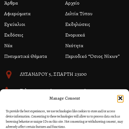
Άρθρα
Αρχείο
Αφιερώματα
Δελτία Τύπου
Εγκύκλιοι
Εκδηλώσεις
Εκδόσεις
Ενοριακά
Νέα
Νεότητα
Πνευματικά Θέματα
Περιοδικό “Όσιος Νίκων”
ΛΥΣΑΝΔΡΟΥ 5, ΣΠΑΡΤΗ 23100
Τηλ. 27310 26580 και 27310 26581
Manage Consent
info@immspartis.gr
To provide the best experiences, we use technologies like cookies to store and/or access
device information. Consenting to these technologies will allow us to process data such as
browsing behavior or unique IDs on this site. Not consenting or withdrawing consent, may
adversely affect certain features and functions.