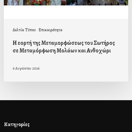
Μεταμόρφωση
Μολάων
και
Δελτία Τύπου
Επικαιρότητα
Ανθοχώρι
Η εορτή της Μεταμορφώσεως του Σωτήρος
σε Μεταμόρφωση Μολάων και Ανθοχώρι
6 Αυγούστου 2026
Κατηγορίες