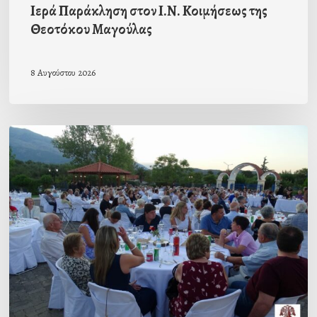
Ιερά Παράκληση στον Ι.Ν. Κοιμήσεως της
Θεοτόκου Μαγούλας
8 Αυγούστου 2026
Πρόσκληση
προς
τους
Ομογενείς
μας