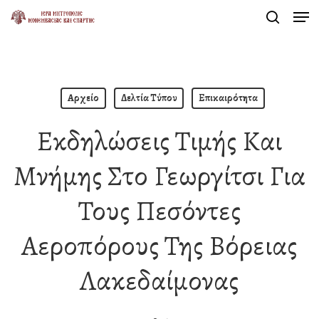
Men
Skip
search
to
Close
main
Menu
content
Αρχείο
Δελτία Τύπου
Επικαιρότητα
Εκδηλώσεις Τιμής Και
Μνήμης Στο Γεωργίτσι Για
Τους Πεσόντες
Αεροπόρους Της Βόρειας
Λακεδαίμονας