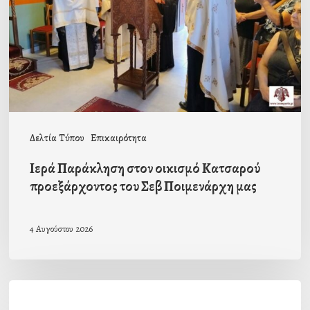
Κατσαρού
προεξάρχοντος
του
Σεβ
Ποιμενάρχη
μας
Δελτία Τύπου
Επικαιρότητα
Ιερά Παράκληση στον οικισμό Κατσαρού
προεξάρχοντος του Σεβ Ποιμενάρχη μας
4 Αυγούστου 2026
Η