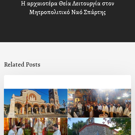
Η αρχαιοτέρα Θεία Λειτουργία στον
Μητροπολιτικό Ναό Σπάρτης
Related Posts
Η
εορτή
της
Μεταμορφώσεως
του
Σωτήρος