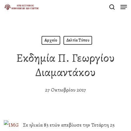
Men
Skip
search
to
Close
main
Menu
content
Αρχείο
Δελτία Τύπου
Εκδημία Π. Γεωργίου
Διαμαντάκου
27 Οκτωβρίου 2017
Σε ηλικία 83 ετών απεβίωσε την Τετάρτη 25