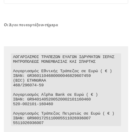
Οι Άγιοι που εορτάζουν σήμερα
ΛΟΓΑΡΙΑΣΜΟΙ ΤΡΑΠΕΖΩΝ ΕΥΑΓΩΝ ΙΔΡΥΜΑΤΩΝ ΙΕΡΑΣ 
ΜΗΤΡΟΠΟΛΕΩΣ ΜΟΝΕΜΒΑΣΙΑΣ ΚΑΙ ΣΠΑΡΤΗΣ

Λογαριασμός Εθνικής Τράπεζας σε Ευρώ ( € )

IBAN: GR3601104680000046829607459

(BIC) ETHNGRAA

468/296074-59

Λογαριασμός Alpha Bank σε Ευρώ ( € )

IBAN: GR9401405200520002101160460

520-002101-160460

Λογαριασμός Τράπεζας Πειραιώς σε Ευρώ ( € )

IBAN: GR9801725110005511026936007

5511026936007