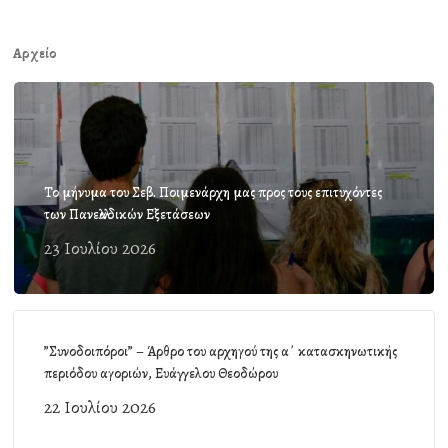
Αρχείο
Το μήνυμα του Σεβ. Ποιμενάρχη μας προς τους επιτυχόντες
των Πανελλαδικών Εξετάσεων
23 Ιουλίου 2026
”Συνοδοιπόροι” – Άρθρο του αρχηγού της α΄ κατασκηνωτικής
περιόδου αγοριών, Ευάγγελου Θεοδώρου
22 Ιουλίου 2026