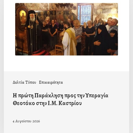
πρώτη
Παράκληση
προς
την
Υπεραγία
Θεοτόκο
στην
Ι.Μ.
Καστρίου
Δελτία Τύπου
Επικαιρότητα
Η πρώτη Παράκληση προς την Υπεραγία
Θεοτόκο στην Ι.Μ. Καστρίου
4 Αυγούστου 2026