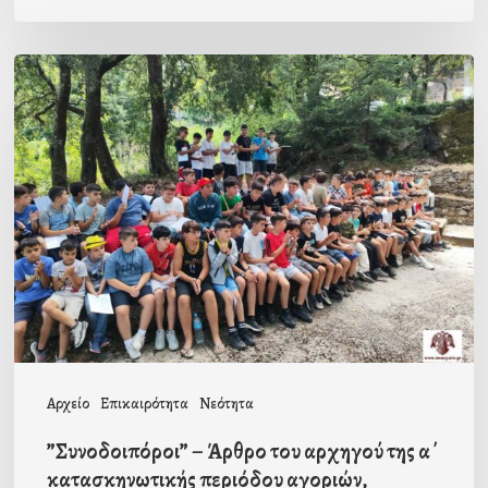
”Συνοδοιπόροι”
–
Άρθρο
του
αρχηγού
της
α΄
κατασκηνωτικής
περιόδου
αγοριών,
Αρχείο
Επικαιρότητα
Νεότητα
Ευάγγελου
”Συνοδοιπόροι” – Άρθρο του αρχηγού της α΄
Θεοδώρου
κατασκηνωτικής περιόδου αγοριών,