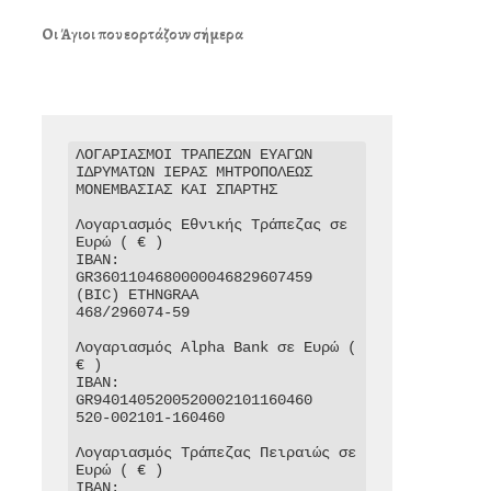
Οι Άγιοι που εορτάζουν σήμερα
ΛΟΓΑΡΙΑΣΜΟΙ ΤΡΑΠΕΖΩΝ ΕΥΑΓΩΝ 
ΙΔΡΥΜΑΤΩΝ ΙΕΡΑΣ ΜΗΤΡΟΠΟΛΕΩΣ 
ΜΟΝΕΜΒΑΣΙΑΣ ΚΑΙ ΣΠΑΡΤΗΣ

Λογαριασμός Εθνικής Τράπεζας σε 
Ευρώ ( € )

IBAN: 
GR3601104680000046829607459

(BIC) ETHNGRAA

468/296074-59

Λογαριασμός Alpha Bank σε Ευρώ ( 
€ )

IBAN: 
GR9401405200520002101160460

520-002101-160460

Λογαριασμός Τράπεζας Πειραιώς σε 
Ευρώ ( € )

IBAN: 