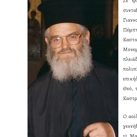
Σε ηλ
συντα
Γιανν
Πέμπ
Καστο
Μονεμ
πλει
πολυπ
επική
Θεό, 
Καστρ
Hit enter to search or ESC to close
Ο αοί
γεννή
12 Μα