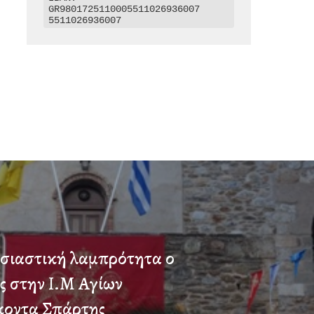
GR9801725110005511026936007

5511026936007
σιαστική λαμπρότητα ο
ς στην Ι.Μ Αγίων
οντα Σπάρτης