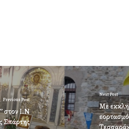
Next Post
Previous Post
Με εκκλη
’’ στον Ι.Ν
εορτασμό
ς Σπάρτης
Τεσσαράκ