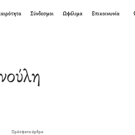
καιρότητα
Σύνδεσμοι
Ωφέλιμα
Επικοινωνία
ννούλη
Πρόσφατα άρθρα