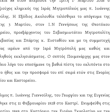
ικία 88 ετών απεβίωσε την Τρίτη 1
Μαρτίου 2016 ο
ξιούχος κληρικός της Ιεράς Μητροπόλεώς μας π. Ιωάννης
ούλης. Η Εξόδιος Ακολουθία τελέσθηκε το απόγευμα της
της 3 Μαρτίου, στον Ι.Ν Γεννήσεως της Θεοτόκου
ρείου, προεξάρχοντος του Σεβασμιωτάτου Μητροπολίτη
βασίας και Σπάρτης κ. Ευσταθίου και με τη συμμετοχή
άδας ιερέων από την Ιερά Μητρόπολή μας καθώς και
ληθούς εκκλησιάσματος. Ο σεπτός Ποιμενάρχης μας στον
δειο λόγο του επεσήμανε τη βαθιά πίστη του εκλιπόντα στο
το ήθος και την προσφορά του επί σειρά ετών στις Ενορίες
ίου και Καστορείου.
διμος π. Ιωάννης Γιαννούλης, του Γεωργίου και της Ευγενίας
θηκε στις 11 Φεβρουαρίου 1928 στο Καστρί. Ενυμφεύθη στις
ρτίου 1959 στο Καστόρειο την Ειρήνη Σκαρλατίνη με την