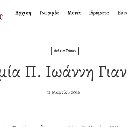
Αρχική
Γνωριμία
Μονές
Ιδρύματα
Επι
Δελτία Τύπου
ία Π. Ιωάννη Για
11 Μαρτίου 2016
η