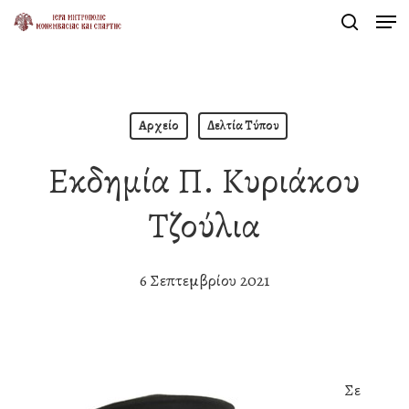
Men
Skip
search
to
Close
main
Menu
content
Αρχείο
Δελτία Τύπου
Εκδημία Π. Κυριάκου
Τζούλια
6 Σεπτεμβρίου 2021
Σε