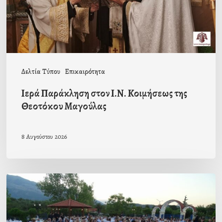
Θεοτόκου
Μαγούλας
Δελτία Τύπου
Επικαιρότητα
Ιερά Παράκληση στον Ι.Ν. Κοιμήσεως της
Θεοτόκου Μαγούλας
8 Αυγούστου 2026
Πρόσκληση
προς
τους