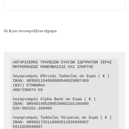
Οι Άγιοι που εορτάζουν σήμερα
ΛΟΓΑΡΙΑΣΜΟΙ ΤΡΑΠΕΖΩΝ ΕΥΑΓΩΝ ΙΔΡΥΜΑΤΩΝ ΙΕΡΑΣ 
ΜΗΤΡΟΠΟΛΕΩΣ ΜΟΝΕΜΒΑΣΙΑΣ ΚΑΙ ΣΠΑΡΤΗΣ

Λογαριασμός Εθνικής Τράπεζας σε Ευρώ ( € )

IBAN: GR3601104680000046829607459

(BIC) ETHNGRAA

468/296074-59

Λογαριασμός Alpha Bank σε Ευρώ ( € )

IBAN: GR9401405200520002101160460

520-002101-160460

Λογαριασμός Τράπεζας Πειραιώς σε Ευρώ ( € )

IBAN: GR9801725110005511026936007

5511026936007