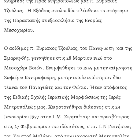
κληρικός της Ιεράς Μητροπόλεώς μας π. Κυριάκος
Τζούλιας. Η Εξόδιος ακολουθία τελέσθηκε το απόγευμα
της Παρασκευής σε εξωκκλήσιο της Ενορίας
Μεσοχωρίου.
Ο αοίδιμος π. Κυριάκος Τζούλιας, του Παναγιώτη και της
Σμαραγδής, γεννήθηκε στις 28 Μαρτίου 1926 στο
Μεσοχώρι Βοιών. Ενυμφεύθηκε το 1955 με την αείμνηστη
Ζαφείρω Κοντραφούρη, με την οποία απέκτησαν δύο
τέκνα: τον Παναγιώτη και τον Φώτιο. Ήταν απόφοιτος
της Ειδικής Σχολής Ιερατικής Μορφώσεως της Ιεράς
Μητροπόλεώς μας. Χειροτονήθηκε διάκονος στις 23
Ιανουαρίου 1977 στην Ι.Μ. Ζερμπίτσης και πρεσβύτερος
στις 27 Φεβρουαρίου του ιδίου έτους, στον Ι.Ν Γεννήσεως
του Χριστού Μολάων, από τον μακαριστό Μητροπολίτη