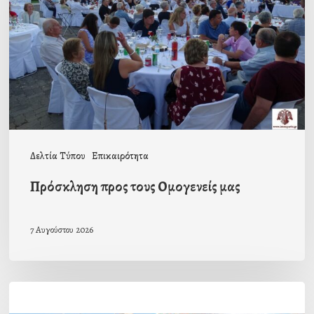
Ομογενείς
μας
Δελτία Τύπου
Επικαιρότητα
Πρόσκληση προς τους Ομογενείς μας
7 Αυγούστου 2026
Η