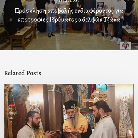
Next Post
Πρόσκληση υποβολής ενδιαφέροντος για
υποτροφίες Ιδρύματος αδελφών Τζάκα
Related Posts
Ιερά
Παράκληση
στον
Ι.Ν.
Κοιμήσεως
της