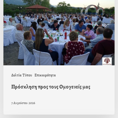
προς
τους
Ομογενείς
μας
Δελτία Τύπου
Επικαιρότητα
Πρόσκληση προς τους Ομογενείς μας
7 Αυγούστου 2026