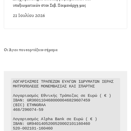
υπαξιωματικών στον Σεβ. Ποιμενάρχη μας
21 Ιουλίου 2026
Οι Άγιοι που εορτάζουν σήμερα
ΛΟΓΑΡΙΑΣΜΟΙ ΤΡΑΠΕΖΩΝ ΕΥΑΓΩΝ ΙΔΡΥΜΑΤΩΝ ΙΕΡΑΣ 
ΜΗΤΡΟΠΟΛΕΩΣ ΜΟΝΕΜΒΑΣΙΑΣ ΚΑΙ ΣΠΑΡΤΗΣ

Λογαριασμός Εθνικής Τράπεζας σε Ευρώ ( € )

IBAN: GR3601104680000046829607459

(BIC) ETHNGRAA

468/296074-59

Λογαριασμός Alpha Bank σε Ευρώ ( € )

IBAN: GR9401405200520002101160460

520-002101-160460
