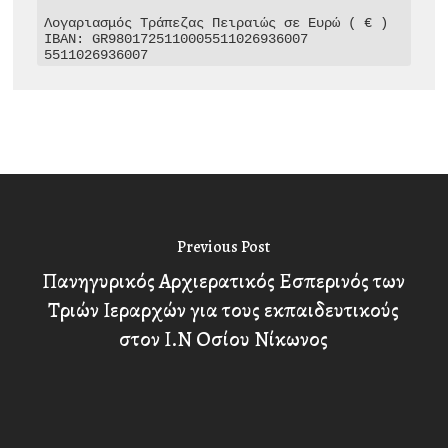
Λογαριασμός Τράπεζας Πειραιώς σε Ευρώ ( € )

IBAN: GR9801725110005511026936007

5511026936007
Previous Post
Πανηγυρικός Αρχιερατικός Εσπερινός των
Τριών Ιεραρχών για τους εκπαιδευτικούς
στον Ι.Ν Οσίου Νίκωνος