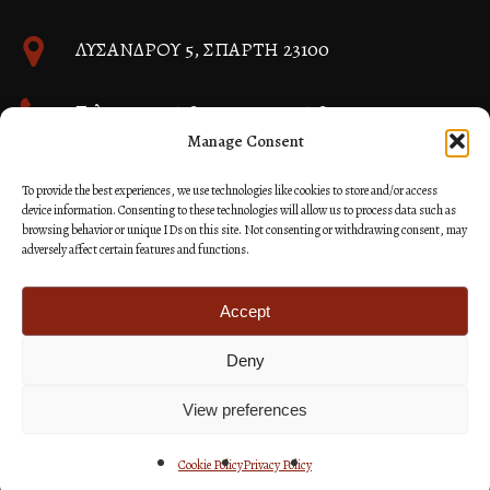
ΛΥΣΑΝΔΡΟΥ 5, ΣΠΑΡΤΗ 23100
Τηλ. 27310 26580 και 27310 26581
Manage Consent
info@immspartis.gr
To provide the best experiences, we use technologies like cookies to store and/or access
device information. Consenting to these technologies will allow us to process data such as
browsing behavior or unique IDs on this site. Not consenting or withdrawing consent, may
adversely affect certain features and functions.
© 2024 ΙΕΡΑ ΜΗΤΡΟΠΟΛΙΣ ΜΟΝΕΜΒΑΣΙΑΣ ΚΑΙ
ΣΠΑΡΤΗΣ
Accept
Deny
Κατασκευή Ιστοσελίδων Site as you GO: Falcon από
Hellenic Technologies
View preferences
Cookie Policy
Privacy Policy