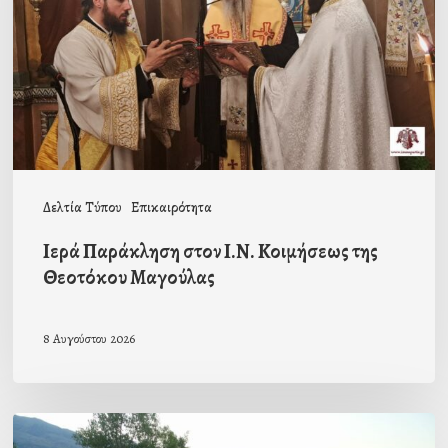
Κοιμήσεως
της
Θεοτόκου
Μαγούλας
Δελτία Τύπου
Επικαιρότητα
Ιερά Παράκληση στον Ι.Ν. Κοιμήσεως της
Θεοτόκου Μαγούλας
8 Αυγούστου 2026
Πρόσκληση