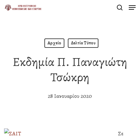
Men
Skip
search
to
Close
main
Menu
content
Αρχείο
Δελτία Τύπου
Εκδημία Π. Παναγιώτη
Τσώκρη
28 Ιανουαρίου 2020
Σε