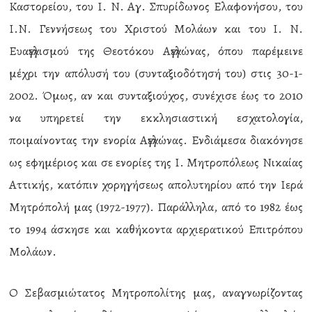
Καστορείου, του Ι. Ν. Αγ. Σπυρίδωνος Ελαφονήσου, του
Ι.Ν. Γεννήσεως του Χριστού Μολάων και του Ι. Ν.
Ευαγγελισμού της Θεοτόκου Αγγελώνας, όπου παρέμεινε
μέχρι την απόλυσή του (συνταξιοδότησή του) στις 30-1-
2002. Όμως, αν και συνταξιούχος, συνέχισε έως το 2010
να υπηρετεί την εκκλησιαστική εσχατολογία,
ποιμαίνοντας την ενορία Αγγελώνας. Ενδιάμεσα διακόνησε
ως εφημέριος και σε ενορίες της Ι. Μητροπόλεως Νικαίας
Αττικής, κατόπιν χορηγήσεως απολυτηρίου από την Ιερά
Μητρόπολή μας (1972-1977). Παράλληλα, από το 1982 έως
το 1994 άσκησε και καθήκοντα αρχιερατικού Επιτρόπου
Μολάων.
Ο Σεβασμιώτατος Μητροπολίτης μας, αναγνωρίζοντας