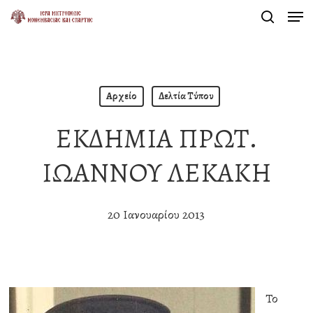
Men
Skip
search
to
Close
main
Menu
content
Αρχείο
Δελτία Τύπου
ΕΚΔΗΜΙΑ ΠΡΩΤ.
ΙΩΑΝΝΟΥ ΛΕΚΑΚΗ
20 Ιανουαρίου 2013
Το