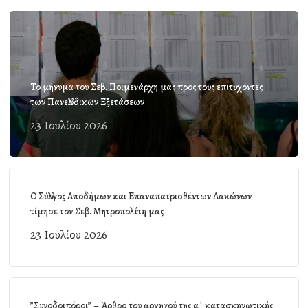
Το μήνυμα του Σεβ. Ποιμενάρχη μας προς τους επιτυχόντες
των Πανελλαδικών Εξετάσεων
23 Ιουλίου 2026
Ο Σύλλογος Αποδήμων και Επαναπατρισθέντων Λακώνων
τίμησε τον Σεβ. Μητροπολίτη μας
23 Ιουλίου 2026
”Συνοδοιπόροι” – Άρθρο του αρχηγού της α΄ κατασκηνωτικής