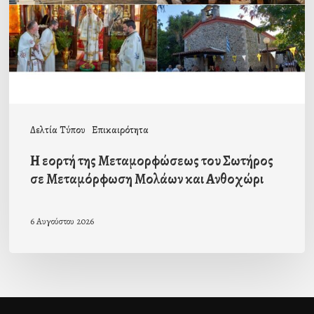
του
Σωτήρος
σε
Μεταμόρφωση
Μολάων
και
Δελτία Τύπου
Επικαιρότητα
Ανθοχώρι
Η εορτή της Μεταμορφώσεως του Σωτήρος
σε Μεταμόρφωση Μολάων και Ανθοχώρι
6 Αυγούστου 2026