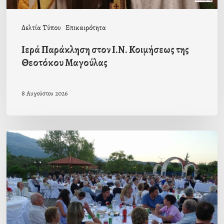
Δελτία Τύπου
Επικαιρότητα
Ιερά Παράκληση στον Ι.Ν. Κοιμήσεως της
Θεοτόκου Μαγούλας
8 Αυγούστου 2026
Πρόσκληση
προς
τους
Ομογενείς
μας