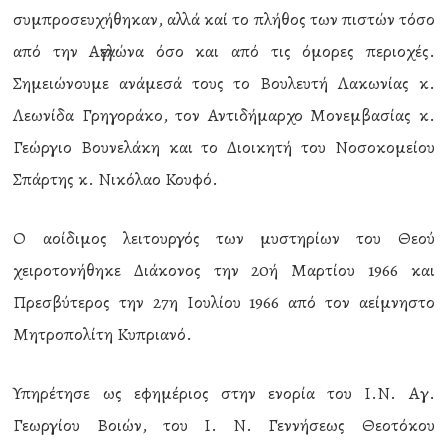
συμπροσευχήθηκαν, αλλά καί το πλήθος των πιστών τόσο
από την Αγγελώνα όσο και από τις όμορες περιοχές.
Σημειώνουμε ανάμεσά τους το Βουλευτή Λακωνίας κ.
Λεωνίδα Γρηγοράκο, τον Αντιδήμαρχο Μονεμβασίας κ.
Γεώργιο Βουνελάκη και το Διοικητή του Νοσοκομείου
Σπάρτης κ. Νικόλαο Κουφό.
Ο αοίδιμος λειτουργός των μυστηρίων του Θεού
χειροτονήθηκε Διάκονος την 20ή Μαρτίου 1966 και
Πρεσβύτερος την 27η Ιουλίου 1966 από τον αείμνηστο
Μητροπολίτη Κυπριανό.
Υπηρέτησε ως εφημέριος στην ενορία του Ι.Ν. Αγ.
Γεωργίου Βοιών, του Ι. Ν. Γεννήσεως Θεοτόκου