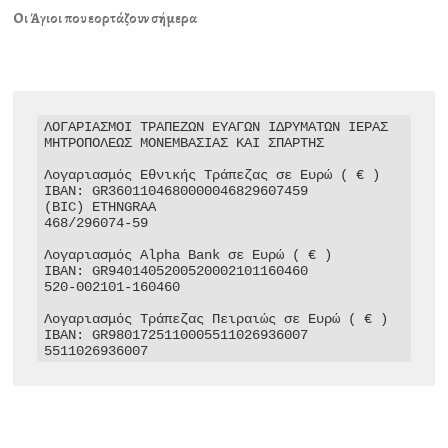
Οι Άγιοι που εορτάζουν σήμερα
ΛΟΓΑΡΙΑΣΜΟΙ ΤΡΑΠΕΖΩΝ ΕΥΑΓΩΝ ΙΔΡΥΜΑΤΩΝ ΙΕΡΑΣ 
ΜΗΤΡΟΠΟΛΕΩΣ ΜΟΝΕΜΒΑΣΙΑΣ ΚΑΙ ΣΠΑΡΤΗΣ

Λογαριασμός Εθνικής Τράπεζας σε Ευρώ ( € )

IBAN: GR3601104680000046829607459

(BIC) ETHNGRAA

468/296074-59

Λογαριασμός Alpha Bank σε Ευρώ ( € )

IBAN: GR9401405200520002101160460

520-002101-160460

Λογαριασμός Τράπεζας Πειραιώς σε Ευρώ ( € )

IBAN: GR9801725110005511026936007

5511026936007