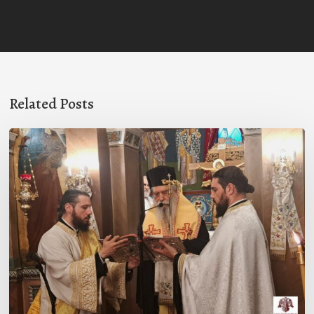
Related Posts
Ιερά
Παράκληση
στον
Ι.Ν.
Κοιμήσεως
της
Θεοτόκου
Μαγούλας